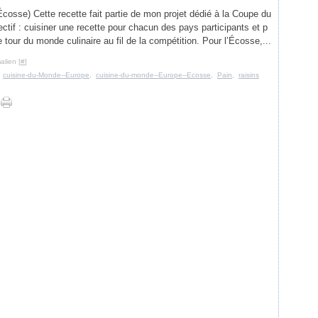
cosse) Cette recette fait partie de mon projet dédié à la Coupe du
ctif : cuisiner une recette pour chacun des pays participants et p
e tour du monde culinaire au fil de la compétition. Pour l’Écosse,...
alien [
#
]
,
cuisine-du-Monde--Europe
,
cuisine-du-monde--Europe--Ecosse
,
Pain
,
raisins