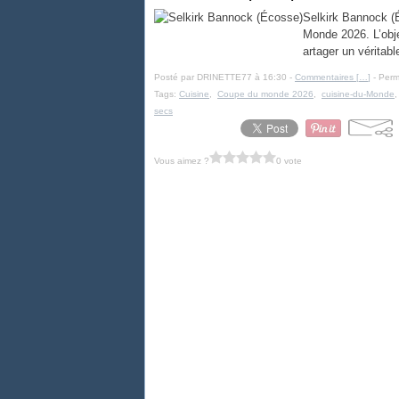
Selkirk Bannock (É
Monde 2026. L’obje
artager un véritabl
Posté par DRINETTE77 à 16:30 -
Commentaires [
…
]
- Perm
Tags:
Cuisine
,
Coupe du monde 2026
,
cuisine-du-Monde
secs
Vous aimez ?
0 vote