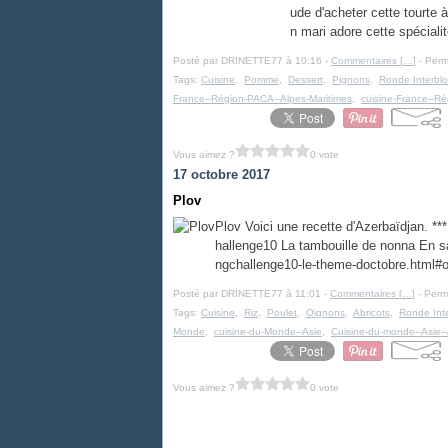
ude d'acheter cette tourte 
n mari adore cette spécialit
Posté par DRINETTE77 à 10:16 -
Commentaires [
…
]
- Perm
Tags:
Cuisine
,
Pomme
,
Dessert
,
Pignons
,
Ronde Interbl
France--Région-PACA--Alpes-Maritimes
,
cuisine-France--Ré
Vous aimez ?
0 vote
17 octobre 2017
Plov
Plov Voici une recette d'Azerbaïdjan. **
hallenge10 La tambouille de nonna En sa
ngchallenge10-le-theme-doctobre.html
Posté par DRINETTE77 à 11:01 -
Commentaires [
…
]
- Perma
Tags:
Cuisine
,
Riz
,
Poulet
,
Oignons
,
Abricots
,
Ronde Int
Monde
,
cuisine-du-Monde--Asie
,
Cuisine-du-monde--Asie-
Vous aimez ?
0 vote