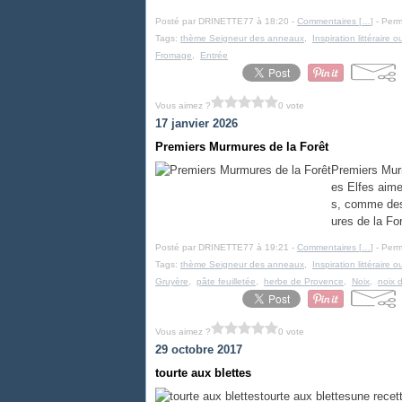
Posté par DRINETTE77 à 18:20 -
Commentaires [
…
]
- Perm
Tags:
thème Seigneur des anneaux
,
Inspiration littéraire
Fromage
,
Entrée
Vous aimez ?
0 vote
17 janvier 2026
Premiers Murmures de la Forêt
Premiers Murm
es Elfes aime
s, comme des 
ures de la For
Posté par DRINETTE77 à 19:21 -
Commentaires [
…
]
- Perm
Tags:
thème Seigneur des anneaux
,
Inspiration littéraire
Gruyère
,
pâte feuilletée
,
herbe de Provence
,
Noix
,
noix 
Vous aimez ?
0 vote
29 octobre 2017
tourte aux blettes
tourte aux blettesune recet