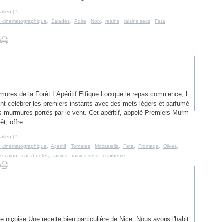
alien [
#
]
 ou cinématographique
,
Salades
,
Poire
,
Noix
,
raisins
,
raisins secs
,
Feta
,
ures de la Forêt L’Apéritif Elfique Lorsque le repas commence, l
nt célébrer les premiers instants avec des mets légers et parfumé
murmures portés par le vent. Cet apéritif, appelé Premiers Murm
êt, offre...
alien [
#
]
 ou cinématographique
,
Apéritif
,
Tomates
,
Mozzarella
,
Feta
,
Fromage
,
Olives
,
de cajou
,
cacahuètes
,
raisins
,
raisins secs
,
cranberrie
te niçoise Une recette bien particulière de Nice. Nous avons l'habit