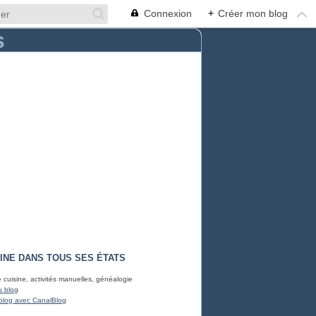
Connexion
+
Créer mon blog
INE DANS TOUS SES ÉTATS
e cuisine, activités manuelles, généalogie
u blog
blog avec CanalBlog