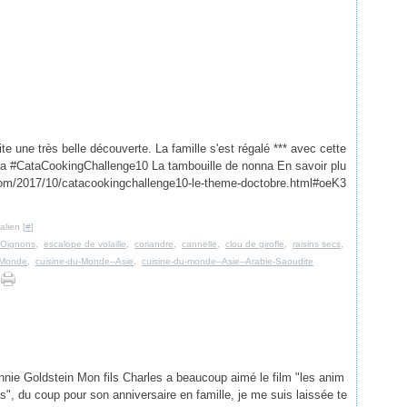
e une très belle découverte. La famille s'est régalé *** avec cette
Cata #CataCookingChallenge10 La tambouille de nonna En savoir plu
.com/2017/10/catacookingchallenge10-le-theme-doctobre.html#oeK3
lien [
#
]
Oignons
,
escalope de volaille
,
coriandre
,
cannelle
,
clou de girofle
,
raisins secs
,
-Monde
,
cuisine-du-Monde--Asie
,
cuisine-du-monde--Asie--Arabie-Saoudite
nie Goldstein Mon fils Charles a beaucoup aimé le film "les anim
s", du coup pour son anniversaire en famille, je me suis laissée te