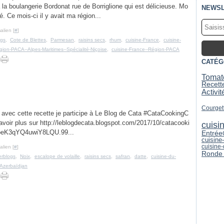
à la boulangerie Bordonat rue de Borriglione qui est délicieuse. Mo
NEWSL
é. Ce mois-ci il y avait ma région...
alien [
#
]
ogs
,
Cote de Blettes
,
Parmesan
,
raisins secs
,
rhum
,
cuisine-France
,
cuisine-
gion-PACA--Alpes-Maritimes--Spécialité-Niçoise
,
cuisine-France--Région-PACA
CATÉG
Tomat
Recett
Activi
Courget
* avec cette recette je participe à Le Blog de Cata #CataCookingC
voir plus sur http://leblogdecata.blogspot.com/2017/10/catacooki
cuisi
#oeK3qYQ4uwiY8LQU.99...
Entrée
cuisine
cuisine
lien [
#
]
Ronde 
erblogs
,
Noix
,
escalope de volaille
,
raisins secs
,
safran
,
datte
,
cuisine-du-
-Azerbaïdjan