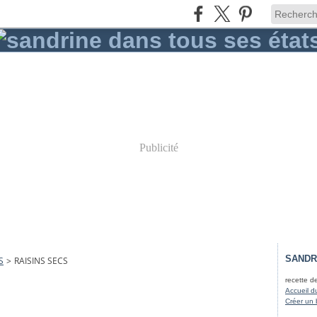
Publicité
SANDR
S
>
RAISINS SECS
recette d
Accueil d
Créer un 