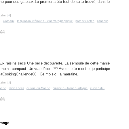
me pour ses gâteaux.Le premier a été tout de suite trouvé, dans le
alien [
#
]
s
,
Gâteaux
,
Inspiration littéraire ou cinématographique
,
pâte feuilletée
,
cannelle
,
ux raisins secs Une belle découverte. La semoule de cette maniè
moins compact. Un vrai délice. *** Avec cette recette, je participe
ataCookingChallenge06 . Ce mois-ci la marraine...
alien [
#
]
onde
,
raisins secs
,
cuisine-du-Monde
,
cuisine-du-Monde--Afrique
,
cuisine-du-
romage