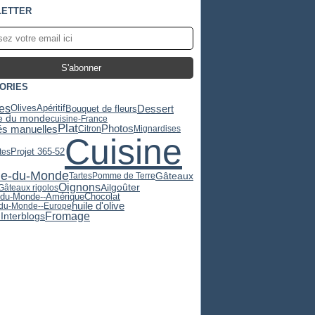
ETTER
ORIES
es
Dessert
Olives
Apéritif
Bouquet de fleurs
e du monde
cuisine-France
Plat
tés manuelles
Photos
Citron
Mignardises
Cuisine
Projet 365-52
tes
ne-du-Monde
Gâteaux
Tartes
Pomme de Terre
Oignons
Ail
goûter
Gâteaux rigolos
Chocolat
-du-Monde--Amérique
huile d'olive
-du-Monde--Europe
Fromage
Interblogs