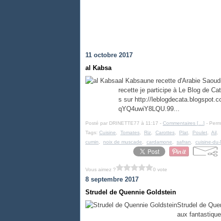
11 octobre 2017
al Kabsa
al Kabsaune recette d'Arabie Saoudit
recette je participe à Le Blog de 
s sur http://leblogdecata.blogspot
qYQ4uwiY8LQU.99...
Posté par DRINETTE77 à 11:17 -
Commentaires [
…
]
- Perma
Tags:
Cuisine
,
Tomates
,
Riz
,
Carottes
,
Plat
,
Poulet
,
Ail
,
cumin
,
noix de muscade
,
cardamone
,
safran
,
cuisine-du
Vous aimez ?
0 vote
8 septembre 2017
Strudel de Quennie Goldstein
Strudel de Quen
aux fantastique