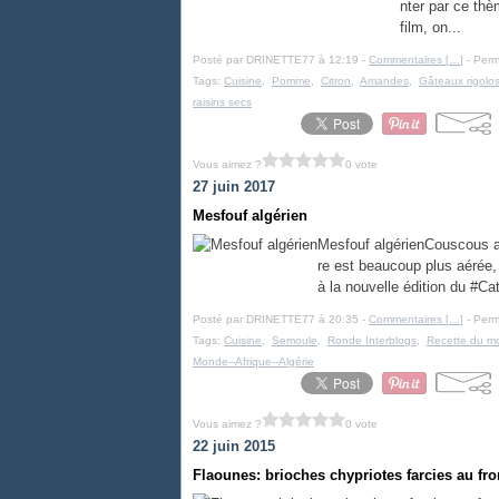
nter par ce thè
film, on...
Posté par DRINETTE77 à 12:19 -
Commentaires [
…
]
- Perm
Tags:
Cuisine
,
Pomme
,
Citron
,
Amandes
,
Gâteaux rigolo
raisins secs
Vous aimez ?
0 vote
27 juin 2017
Mesfouf algérien
Mesfouf algérienCouscous a
re est beaucoup plus aérée, 
à la nouvelle édition du #C
Posté par DRINETTE77 à 20:35 -
Commentaires [
…
]
- Perm
Tags:
Cuisine
,
Semoule
,
Ronde Interblogs
,
Recette du m
Monde--Afrique--Algérie
Vous aimez ?
0 vote
22 juin 2015
Flaounes: brioches chypriotes farcies au f