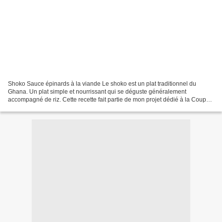
Shoko Sauce épinards à la viande Le shoko est un plat traditionnel du
Ghana. Un plat simple et nourrissant qui se déguste généralement
accompagné de riz. Cette recette fait partie de mon projet dédié à la Coupe
du Monde 2026. L’objectif : cuisiner une...