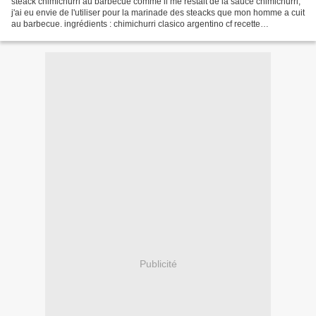
steack chimichurri au barbecue comme il me restait de la sauce chimichurri,
j'ai eu envie de l'utiliser pour la marinade des steacks que mon homme a cuit
au barbecue. ingrédients : chimichurri clasico argentino cf recette
Chimichurri Clasico Argentino...
Publicité