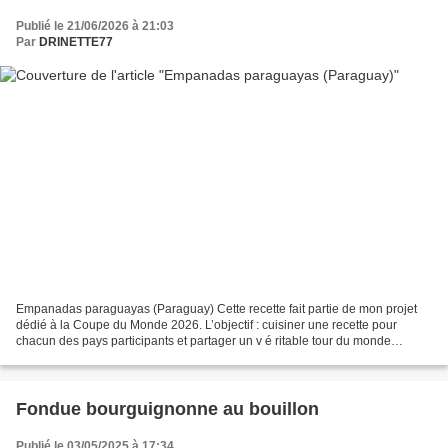
Publié le 21/06/2026 à 21:03
Par
DRINETTE77
Empanadas paraguayas (Paraguay) Cette recette fait partie de mon projet
dédié à la Coupe du Monde 2026. L’objectif : cuisiner une recette pour
chacun des pays participants et partager un v é ritable tour du monde
culinaire au fil de la comp é tition....
Fondue bourguignonne au bouillon
Publié le 03/05/2025 à 17:34