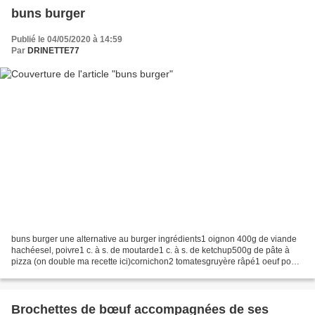
buns burger
Publié le 04/05/2020 à 14:59
Par
DRINETTE77
buns burger une alternative au burger ingrédients1 oignon 400g de viande
hachéesel, poivre1 c. à s. de moutarde1 c. à s. de ketchup500g de pâte à
pizza (on double ma recette ici)cornichon2 tomatesgruyère râpé1 oeuf pour
la doruregraines de sésame 1) préparer...
Brochettes de bœuf accompagnées de ses