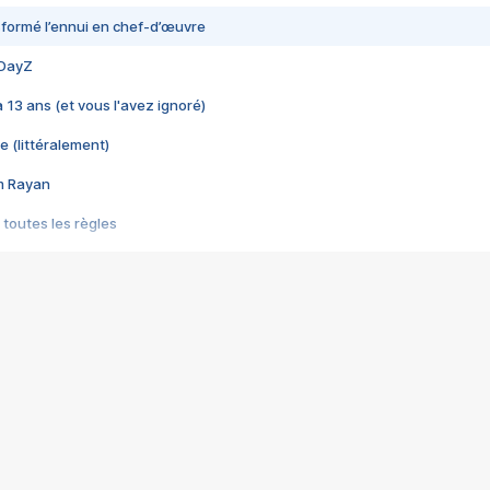
nsformé l’ennui en chef-d’œuvre
 DayZ
 a 13 ans (et vous l'avez ignoré)
e (littéralement)
im Rayan
 toutes les règles
s les jeux vidéo
us choquant de Rockstar ? - Le scandale BULLY
e plus moche de Steam
du RÊVE tourne au CAUCHEMAR
pendant 8 heures
it… à tort