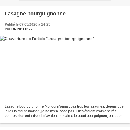
Lasagne bourguignonne
Publié le 07/05/2020 à 14:25
Par
DRINETTE77
Lasagne bourguignonne Moi qui n’aimait pas trop les lasagnes, depuis que
je les fait toute maison, je ne m’en lasse pas. Elles étaient vraiment très
bonnes. (les enfants qui n’avaient pas aimé le bœuf bourguignon, ont adoré.
Allez savoir pourquoi). ingrédients...