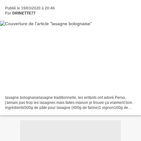
Publié le 19/03/2020 à 20:46
Par
DRINETTE77
lasagne bolognaiselasagne traditionnelle, les enfants ont adoré.Perso,
j'aimais pas trop les lasagnes mais faites maison je trouve ça vraiment bon.
ingrédients500g de pâte pour lasagne (400g de farine)1 oignon100g de
fromage râpé400g de viande hachéeHerbe...