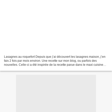
Lasagnes au roquefort Depuis que j’ai découvert les lasagnes maison, j’en
fais 2 fois par mois environ. Une recette sur mon blog, ou parfois des
nouvelles. Celle-ci a été inspirée de la recette parue dans le maxi cuisine
n°74 de 2012 ingrédients 500g...