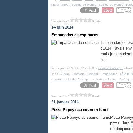
ras el hanout
,
cuisine-du-Monde
,
cuisine-du-Monde--Euro
Vous aimez ?
0 vote
14 juin 2014
Empanadas de espinacas
Empanadas de espi
t 2014, j'avais en
mais je ne parlerai
n...
Posté par DRINETTE77 à 20:00 -
Commentaires [
…
]
- Perm
Tags:
Cuisine
,
Fromage
,
Epinard
,
Empanadas
,
pâte feuil
cuisine-du-Monde--Amérique
,
cuisine-du-Monde--Amérique--
Vous aimez ?
0 vote
31 janvier 2014
Pizza Popeye au saumon fumé
Pizza Popeye
pizza : http:
îte déépinar