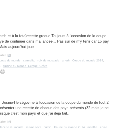
ards et à la feta)recette greque Toujours à l'occasion de la coupe
aye de continuer dans ma lancée... Pas sûr de m'y tenir car 16 pay
Mais aujourd'hui joue...
alien [
#
]
cette du monde
,
cannelle
,
noix de muscade
,
aneth
,
Coupe du monde 2014
,
e
,
cuisine-du-Monde--Europe--Grèce
e Bosnie-Herzégovine à l'occasion de la coupe du monde de foot 2
 présenter une recette de chacun des pays présents (32 mais je ne
isque c'est mon pays et que j'ai déjà fait...
alien [
#
]
Recette du monde
,
raisins secs
,
cumin
,
Coupe du monde 2014
,
menthe
,
épice