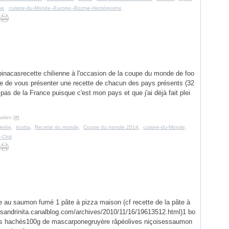
pe
,
cuisine-du-Monde--Europe--Boznie-Herzégovine
nacasrecette chilienne à l'occasion de la coupe du monde de foo
vie de vous présenter une recette de chacun des pays présents (32
 pas de la France puisque c'est mon pays et que j'ai déjà fait plei
alien [
#
]
letée
,
ricotta
,
Recette du monde
,
Coupe du monde 2014
,
cuisine-du-Monde
,
Chili
 au saumon fumé 1 pâte à pizza maison (cf recette de la pâte à
//sandrinita.canalblog.com/archives/2010/11/16/19613512.html)1 bo
ds hachés100g de mascarponegruyère râpéolives niçoisessaumon