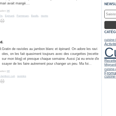
mari avait mangé....
NEWSL
alien [
#
]
in
,
Epinard
,
Parmesan
,
Basilic
,
risotto
CATÉG
cuisine
rd.
Activi
C
Gratin de ravioles au jambon blanc et épinard. On adore les ravi
oles, on les fait quasiment toujours avec des courgettes (recette
sur mon blog) et presque chaque semaine. Aussi j'ai eu envie d'e
Recett
ssayer de les faire autrement pour changer un peu. Ma foi...
Mignard
cuisine
alien [
#
]
From
,
Jambon cuit
,
ravioles
cuisine