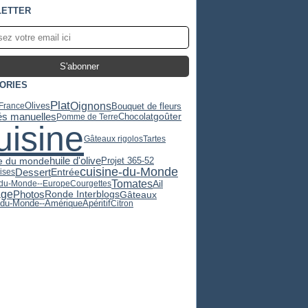
ETTER
ORIES
Plat
Oignons
Olives
Bouquet de fleurs
-France
tés manuelles
Chocolat
goûter
Pomme de Terre
uisine
Gâteaux rigolos
Tartes
huile d'olive
e du monde
Projet 365-52
cuisine-du-Monde
Dessert
Entrée
ises
Tomates
Ail
-du-Monde--Europe
Courgettes
age
Photos
Gâteaux
Ronde Interblogs
Apéritif
-du-Monde--Amérique
Citron