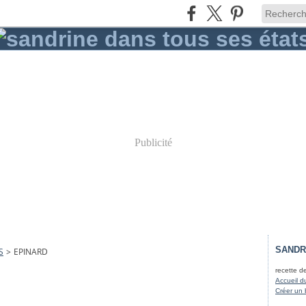
Publicité
SANDR
S
>
EPINARD
recette d
Accueil d
Créer un 