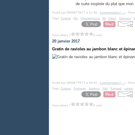
de suite inspirée du plat que mon 
Posté par DRINETTE77 à 21:38 -
Commentaires [
…
]
- Perm
Tags:
Cuisine
,
Riz
,
Champignons
,
Ail
,
Citron
,
Oignons
,
V
Vous aimez ?
0 vote
20 janvier 2017
Gratin de ravioles au jambon blanc et épina
Posté par DRINETTE77 à 19:54 -
Commentaires [
…
]
- Perm
Tags:
Cuisine
,
Fromage
,
Jambon
,
Plat
,
Epinard
,
cantal
Vous aimez ?
0 vote