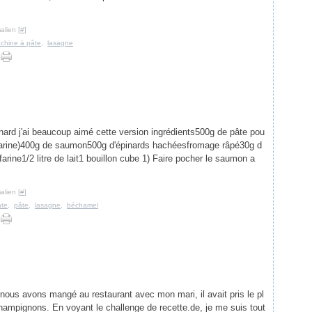
alien [
#
]
chine à pâte
,
lasagne
ard j'ai beaucoup aimé cette version ingrédients500g de pâte pou
farine)400g de saumon500g d'épinards hachéesfromage râpé30g d
farine1/2 litre de lait1 bouillon cube 1) Faire pocher le saumon a
alien [
#
]
âte
,
pâte
,
lasagne
,
béchamel
 nous avons mangé au restaurant avec mon mari, il avait pris le pl
champignons. En voyant le challenge de recette.de, je me suis tout