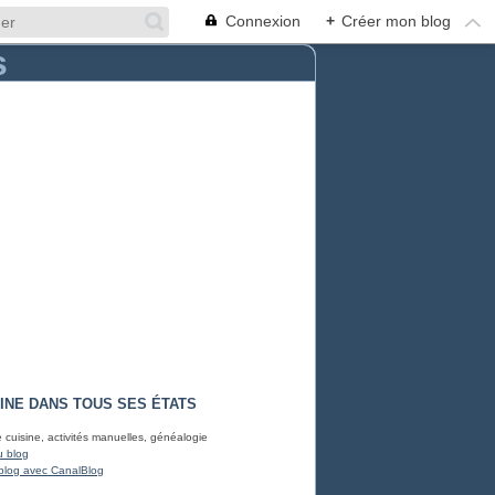
Connexion
+
Créer mon blog
INE DANS TOUS SES ÉTATS
e cuisine, activités manuelles, généalogie
u blog
blog avec CanalBlog