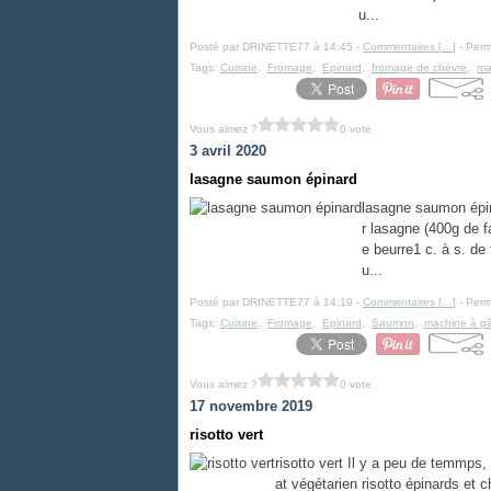
u...
Posté par DRINETTE77 à 14:45 -
Commentaires [
…
]
- Perm
Tags:
Cuisine
,
Fromage
,
Epinard
,
fromage de chèvre
,
ma
Vous aimez ?
0 vote
3 avril 2020
lasagne saumon épinard
lasagne saumon épin
r lasagne (400g de 
e beurre1 c. à s. de 
u...
Posté par DRINETTE77 à 14:19 -
Commentaires [
…
]
- Perm
Tags:
Cuisine
,
Fromage
,
Epinard
,
Saumon
,
machine à p
Vous aimez ?
0 vote
17 novembre 2019
risotto vert
risotto vert Il y a peu de temmps,
at végétarien risotto épinards et 