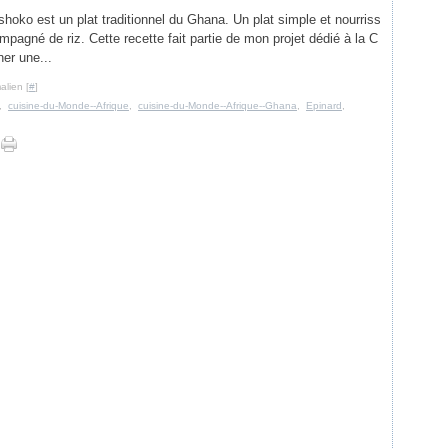
hoko est un plat traditionnel du Ghana. Un plat simple et nourriss
agné de riz. Cette recette fait partie de mon projet dédié à la C
ner une...
alien [
#
]
,
cuisine-du-Monde--Afrique
,
cuisine-du-Monde--Afrique--Ghana
,
Epinard
,