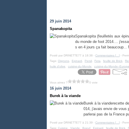
29 juin 2014
Spanakopita
Spanakopita (feuilletés aux épin
du monde de foot 2014.... j'ess
s en 4 jours ça fait beaucoup... 
Posté par DRINETTE77 à 18:38 -
Commentaires [
…
]
- Perm
Tags:
Oignons
,
Epinard
,
Persil
,
Feta
,
feuille de Brick
,
Re
huile d'olive
,
cuisine-du-Monde
,
cuisine-du-Monde--Europ
Vous aimez ?
0 vote
16 juin 2014
Burek à la viande
Burek à la vianderecette d
014, j'avais envie de vous
parlerai pas de la France pu
Posté par DRINETTE77 à 21:39 -
Commentaires [
…
]
- Perm
Tags:
Cuisine
,
Viande
,
Boeuf
,
Epinard
,
feuille de Brick
,