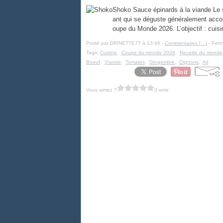
Shoko Sauce épinards à la viande Le s
ant qui se déguste généralement accomp
oupe du Monde 2026. L’objectif : cuisi
Posté par DRINETTE77 à 13:46 -
Commentaires [
…
]
- Perm
Tags:
Cuisine
,
Coupe du monde 2026
,
Recette du monde
Boeuf
,
Viande
,
Tomates
,
Gingembre
,
Oignons
,
Ail
Vous aimez ?
0 vote