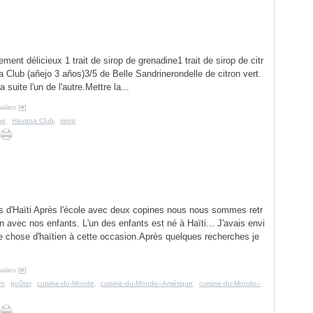
ement délicieux 1 trait de sirop de grenadine1 trait de sirop de citr
Club (añejo 3 años)3/5 de Belle Sandrinerondelle de citron vert.
 suite l'un de l'autre.Mettre la...
alien [
#
]
ne
,
Havana Club
,
sirop
 d'Haïti Après l'école avec deux copines nous nous sommes retr
 avec nos enfants. L'un des enfants est né à Haïti... J'avais envi
e chose d'haïtien à cette occasion.Après quelques recherches je
alien [
#
]
um
,
goûter
,
cuisine-du-Monde
,
cuisine-du-Monde--Amérique
,
cuisine-du-Monde--