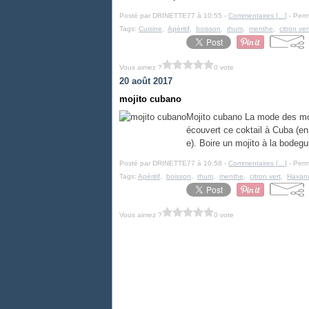
Posté par DRINETTE77 à 10:55 -
Commentaires [
…
]
- Perm
Tags:
Cuisine
,
Apéritif
,
boisson
,
rhum
,
menthe
,
citron ver
Vous aimez ?
0 vote
20 août 2017
mojito cubano
Mojito cubano La mode des moji
écouvert ce coktail à Cuba (en
e). Boire un mojito à la bodeg
Posté par DRINETTE77 à 10:58 -
Commentaires [
…
]
- Perm
Tags:
Apéritif
,
boisson
,
rhum
,
menthe
,
citron vert
,
Havan
Vous aimez ?
0 vote