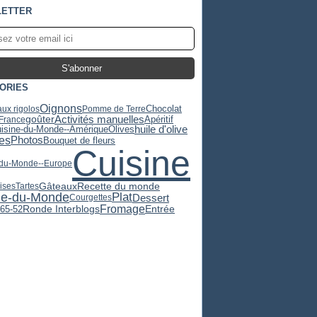
ETTER
ORIES
Oignons
Chocolat
ux rigolos
Pomme de Terre
Activités manuelles
Apéritif
goûter
-France
huile d'olive
Olives
uisine-du-Monde--Amérique
es
Photos
Bouquet de fleurs
Cuisine
-du-Monde--Europe
Recette du monde
Gâteaux
ises
Tartes
ne-du-Monde
Plat
Dessert
Courgettes
Fromage
365-52
Ronde Interblogs
Entrée