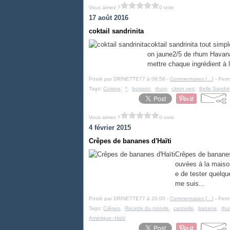
Vous aimez ?
0 vote
17 août 2016
coktail sandrinita
coktail sandrinita tout simpl
on jaune2/5 de rhum Havana 
mettre chaque ingrédient à la
Posté par DRINETTE77 à 08:58 -
Commentaires [
…
]
- Perm
Tags:
Cuisine
,
*
,
boisson
,
rhum
,
citron vert
,
Belle Sandri
Vous aimez ?
0 vote
4 février 2015
Crêpes de bananes d'Haïti
Crêpes de bananes
ouvées à la maison
e de tester quelqu
me suis...
Posté par DRINETTE77 à 20:00 -
Commentaires [
…
]
- Perm
Tags:
Crêpes
,
Recette du monde
,
cannelle
,
banane
,
rh
Amérique--Haïti