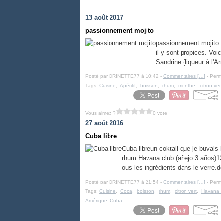
13 août 2017
passionnement mojito
passionnement mojito L
il y sont propices. Voi
Sandrine (liqueur à l'Ar
Posté par DRINETTE77 à 10:42 -
Commentaires [
…
]
- Perm
Tags:
Cuisine
,
Apéritif
,
boisson
,
rhum
,
menthe
,
citron ver
Vous aimez ?
0 vote
27 août 2016
Cuba libre
Cuba libreun coktail que je buvais
rhum Havana club (añejo 3 años)12
ous les ingrédients dans le verre.d
Posté par DRINETTE77 à 21:54 -
Commentaires [
…
]
- Perm
Tags:
Cuisine
,
Coca
,
boisson
,
rhum
,
citron vert
,
Havana 
Amérique--Cuba