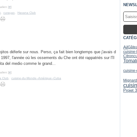
NEWSL
alien [
#
]
t
,
curaçao
,
Havana Club
CATÉG
Ail
Gâtea
cuisine
tos déferle sur nous. Perso, ça fait bien longtemps que j'avais d
Citron
c
 1997, l'année où les ossements du Che ont été rappatriés sur l'îl
Tomat
uita del medio comme le grand...
cuisine
alien [
#
]
a Club
,
cuisine-du-Monde--Amérique--Cuba
Mignard
cuisi
Projet 