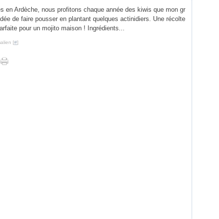
llés en Ardèche, nous profitons chaque année des kiwis que mon gr
 idée de faire pousser en plantant quelques actinidiers. Une récolte
rfaite pour un mojito maison ! Ingrédients...
alien [
#
]