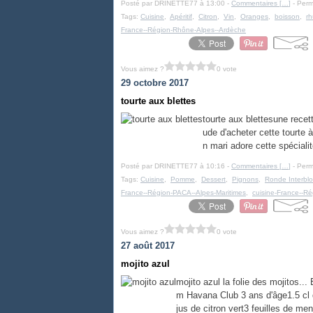
Posté par DRINETTE77 à 13:00 -
Commentaires [
…
]
- Perm
Tags:
Cuisine
,
Apéritif
,
Citron
,
Vin
,
Oranges
,
boisson
,
r
France--Région-Rhône-Alpes--Ardèche
Vous aimez ?
0 vote
29 octobre 2017
tourte aux blettes
tourte aux blettesune recet
ude d'acheter cette tourte 
n mari adore cette spécialit
Posté par DRINETTE77 à 10:16 -
Commentaires [
…
]
- Perm
Tags:
Cuisine
,
Pomme
,
Dessert
,
Pignons
,
Ronde Interbl
France--Région-PACA--Alpes-Maritimes
,
cuisine-France--Ré
Vous aimez ?
0 vote
27 août 2017
mojito azul
mojito azul la folie des mojitos...
m Havana Club 3 ans d'âge1.5 cl d
jus de citron vert3 feuilles de men