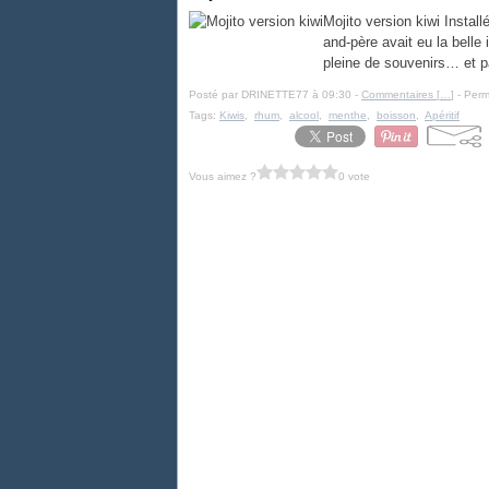
Mojito version kiwi Insta
and-père avait eu la belle
pleine de souvenirs… et pa
Posté par DRINETTE77 à 09:30 -
Commentaires [
…
]
- Perm
Tags:
Kiwis
,
rhum
,
alcool
,
menthe
,
boisson
,
Apéritif
Vous aimez ?
0 vote