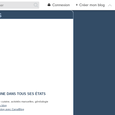
Connexion
+
Créer mon blog
INE DANS TOUS SES ÉTATS
e cuisine, activités manuelles, généalogie
u blog
blog avec CanalBlog