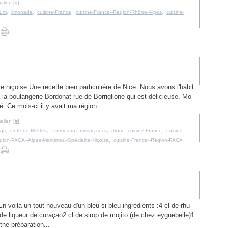
alien [
#
]
hum
,
limonade
,
cuisine-France
,
cuisine-France--Région-Rhône-Alpes
,
cuisine-
te niçoise Une recette bien particulière de Nice. Nous avons l'habit
à la boulangerie Bordonat rue de Borriglione qui est délicieuse. Mo
é. Ce mois-ci il y avait ma région...
alien [
#
]
ogs
,
Cote de Blettes
,
Parmesan
,
raisins secs
,
rhum
,
cuisine-France
,
cuisine-
gion-PACA--Alpes-Maritimes--Spécialité-Niçoise
,
cuisine-France--Région-PACA
 En voila un tout nouveau d'un bleu si bleu ingrédients :4 cl de rhu
e liqueur de curaçao2 cl de sirop de mojito (de chez eyguebelle)1
the préparation...