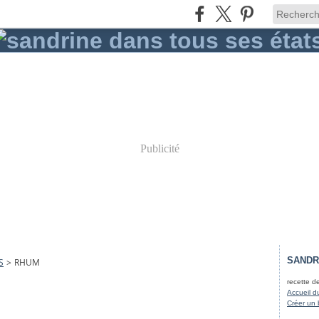
Publicité
SANDR
S
>
RHUM
recette d
Accueil d
Créer un 