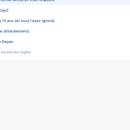
 DayZ
 a 13 ans (et vous l'avez ignoré)
e (littéralement)
im Rayan
 toutes les règles
s les jeux vidéo
us choquant de Rockstar ? - Le scandale BULLY
e plus moche de Steam
du RÊVE tourne au CAUCHEMAR
pendant 8 heures
it… à tort
umiliés par un jeu vidéo