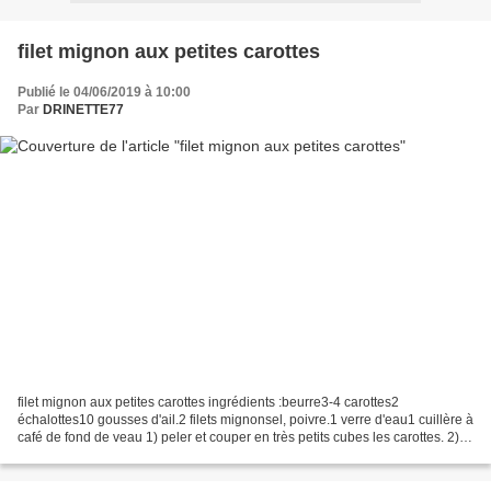
filet mignon aux petites carottes
Publié le 04/06/2019 à 10:00
Par
DRINETTE77
filet mignon aux petites carottes ingrédients :beurre3-4 carottes2
échalottes10 gousses d'ail.2 filets mignonsel, poivre.1 verre d'eau1 cuillère à
café de fond de veau 1) peler et couper en très petits cubes les carottes. 2)
faire fondre du beurre dans...