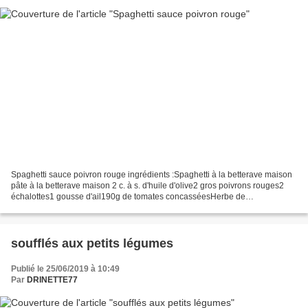
Spaghetti sauce poivron rouge ingrédients :Spaghetti à la betterave maison
pâte à la betterave maison 2 c. à s. d'huile d'olive2 gros poivrons rouges2
échalottes1 gousse d'ail190g de tomates concasséesHerbe de
ProvenceBasilic3 c. à s. de cème fraîche...
soufflés aux petits légumes
Publié le 25/06/2019 à 10:49
Par
DRINETTE77