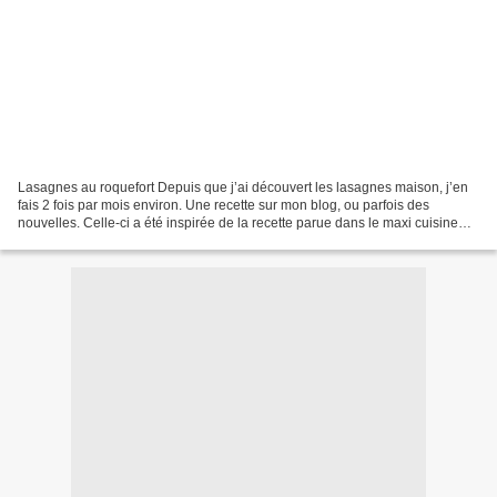
Lasagnes au roquefort Depuis que j’ai découvert les lasagnes maison, j’en
fais 2 fois par mois environ. Une recette sur mon blog, ou parfois des
nouvelles. Celle-ci a été inspirée de la recette parue dans le maxi cuisine
n°74 de 2012 ingrédients 500g...