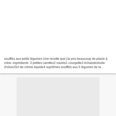
soufflés aux petits légumes Une recette que j'ai pris beaucoup de plaisir à
créer. ingrédients :3 petites carottes2 navets1 courgette3 échaloteshuile
d'olive20cl de crème liquide4 suprêmes soufflés aux 5 légumes de la
marque Saint-jean 1) Peler les carottes,...