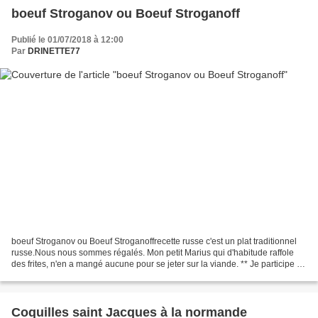
boeuf Stroganov ou Boeuf Stroganoff
Publié le 01/07/2018 à 12:00
Par
DRINETTE77
boeuf Stroganov ou Boeuf Stroganoffrecette russe c'est un plat traditionnel
russe.Nous nous sommes régalés. Mon petit Marius qui d'habitude raffole
des frites, n'en a mangé aucune pour se jeter sur la viande. ** Je participe à
mon # SandrinetteChallenge...
Coquilles saint Jacques à la normande