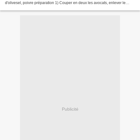
d'olivesel, poivre préparation 1) Couper en deux les avocats, enlever le
noyau, peler et couper en morceaux la chair...
Publicité