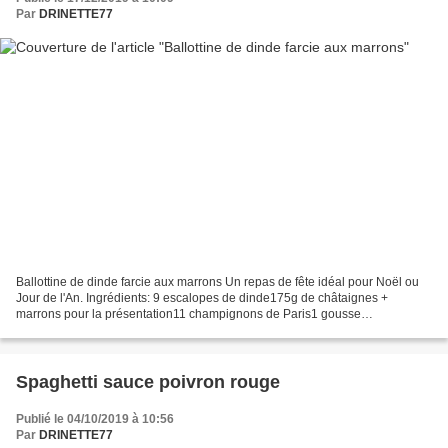
Par
DRINETTE77
Ballottine de dinde farcie aux marrons Un repas de fête idéal pour Noël ou
Jour de l'An. Ingrédients: 9 escalopes de dinde175g de châtaignes +
marrons pour la présentation11 champignons de Paris1 gousse
d'ailingrédients de la sauce :1 gousse d'ail4 échalottes26g...
Spaghetti sauce poivron rouge
Publié le 04/10/2019 à 10:56
Par
DRINETTE77