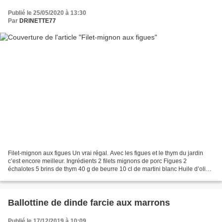
Publié le 25/05/2020 à 13:30
Par
DRINETTE77
Filet-mignon aux figues Un vrai régal. Avec les figues et le thym du jardin
c’est encore meilleur. Ingrédients 2 filets mignons de porc Figues 2
échalotes 5 brins de thym 40 g de beurre 10 cl de martini blanc Huile d’olive
1 c. à s. de miel Préparation...
Ballottine de dinde farcie aux marrons
Publié le 17/12/2019 à 10:09