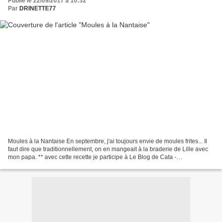
Publié le 22/09/2017 à 10:32
Par
DRINETTE77
Moules à la Nantaise En septembre, j'ai toujours envie de moules frites... Il
faut dire que traditionnellement, on en mangeait à la braderie de Lille avec
mon papa. ** avec cette recette je participe à Le Blog de Cata -
#CataCookingChallenge09 Kilometre-0.fr...