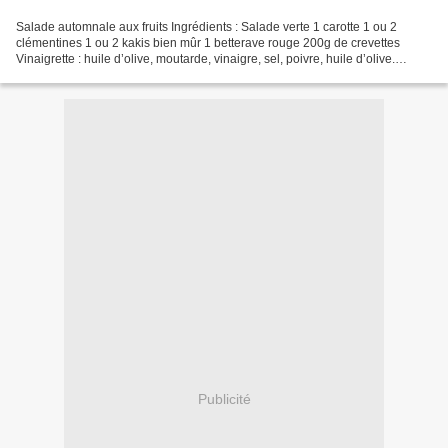
Salade automnale aux fruits Ingrédients : Salade verte 1 carotte 1 ou 2
clémentines 1 ou 2 kakis bien mûr 1 betterave rouge 200g de crevettes
Vinaigrette : huile d’olive, moutarde, vinaigre, sel, poivre, huile d’olive.
Préparation : 1. Préparer la salade...
Publicité