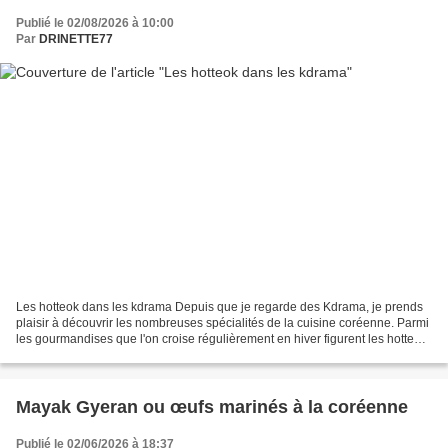
Publié le 02/08/2026 à 10:00
Par
DRINETTE77
Les hotteok dans les kdrama Depuis que je regarde des Kdrama, je prends
plaisir à découvrir les nombreuses spécialités de la cuisine coréenne. Parmi
les gourmandises que l'on croise régulièrement en hiver figurent les hotteok,
de délicieuses crêpes fourrées,...
Mayak Gyeran ou œufs marinés à la coréenne
Publié le 02/06/2026 à 18:37