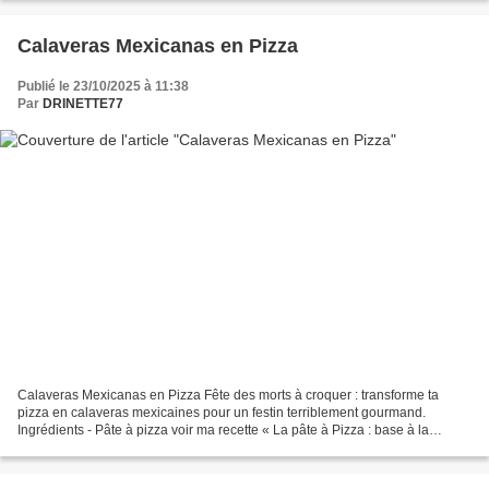
​Calaveras Mexicanas en Pizza
Publié le 23/10/2025 à 11:38
Par
DRINETTE77
Calaveras Mexicanas en Pizza Fête des morts à croquer : transforme ta
pizza en calaveras mexicaines pour un festin terriblement gourmand.
Ingrédients - Pâte à pizza voir ma recette « La pâte à Pizza : base à la
créativité » - Mozzarella - Olives noires...