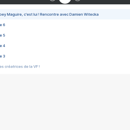
bey Maguire, c'est lui ! Rencontre avec Damien Witecka
e 6
e 5
e 4
e 3
s créatrices de la VF !
e 2
e 1
e Mektoub My Love arrive enfin ! Rencontre avec Shaïn Boumedine et Sal
i : après Toni en famille
elle réalise le bouleversant Dites lui que je l'aime
ais ! Rencontre autour de Vie privée de Rebecca Zlotowski