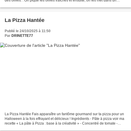
des olives. : On pique les olives fraîches et ensuite, on les met dans un
récipient avec de l’eau. (Ne pas...
La Pizza Hantée
Publié le 24/10/2025 à 11:50
Par
DRINETTE77
La Pizza Hantée Fais apparaître un fantôme gourmand sur ta pizza pour un
Halloween à la fois effrayant et délicieux ! Ingrédients - Pâte à pizza voir ma
recette « La pâte à Pizza : base à la créativité » - Concentré de tomate -
Crème fraîche - Mozzarella...