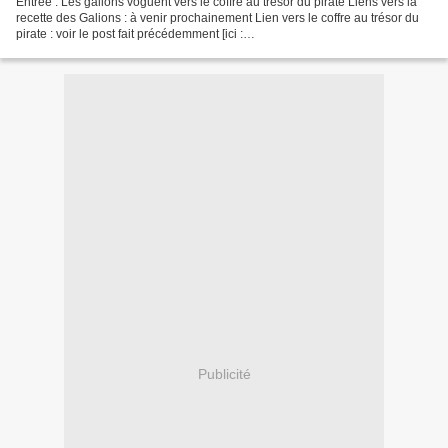
Entrée : Les galions voguent vers le coffre au trésor du pirate Liens vers la
recette des Galions : à venir prochainement Lien vers le coffre au trésor du
pirate : voir le post fait précédemment [ici :
http://sandrinita.canalblog.com/archives/2011/10/25/22307469.html]....
Publicité