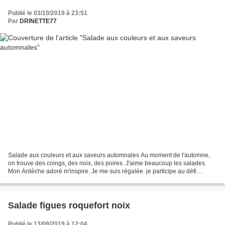
Publié le 03/10/2019 à 23:51
Par
DRINETTE77
Salade aux couleurs et aux saveurs automnales Au moment de l'automne,
on trouve des coings, des noix, des poires. J'aime beaucoup les salades.
Mon Ardèche adoré m'inspire. Je me suis régalée. je participe au défi
ingrédients :1 coing1 poiresalade verteroquefortcomtécerneaux...
Salade figues roquefort noix
Publié le 13/09/2019 à 12:04