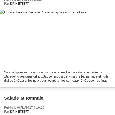
Par
DRINETTE77
Salade figues roquefort noixEncore une très bonne salade Ingrédients
:SaladeFiguesroquefortnoixSauce : moutarde, vinaigre balsamique et huile
d'olive 1) Casser les noix pour récupérer les cerneaux. 2) Couper les figues
en 4 3) Préparer la sauce en mélangeant...
Salade automnale
Publié le 08/11/2017 à 10:10
Par
DRINETTE77