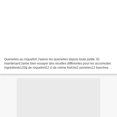
Quenelles au roquefort J'adore les quenelles depuis toute petite. Et
maintenant j'aime bien essayer des recettes différentes pour les accomoder.
ingrédients120g de roquefort12 cl de crème fraîche2 pommes12 tranches de
bacon12 quenellescantal râpé préparation1)...