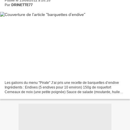
Publié le 15/08/2012 à 20:10
Par
DRINETTE77
Les galions du menu "Pirate" J’ai pris une recette de barquettes d’endive
Ingrédients : Endives (5 endives pour 10 environ) 150g de roquefort
Cerneaux de noix (une petite poignée) Sauce de salade (moutarde, huile
d’olive, vinaigre, poivre) 1) enlever...