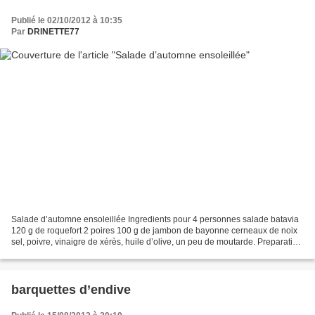
Publié le 02/10/2012 à 10:35
Par
DRINETTE77
Salade d’automne ensoleillée Ingredients pour 4 personnes salade batavia
120 g de roquefort 2 poires 100 g de jambon de bayonne cerneaux de noix
sel, poivre, vinaigre de xérès, huile d’olive, un peu de moutarde. Preparation
faire la vinaigrette dans un...
barquettes d’endive