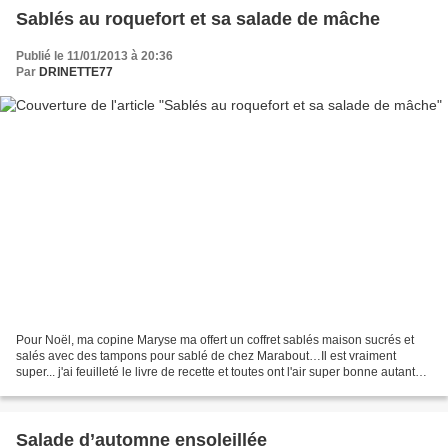
Sablés au roquefort et sa salade de mâche
Publié le 11/01/2013 à 20:36
Par
DRINETTE77
Pour Noël, ma copine Maryse ma offert un coffret sablés maison sucrés et
salés avec des tampons pour sablé de chez Marabout…Il est vraiment
super... j'ai feuilleté le livre de recette et toutes ont l'air super bonne autant
les recettes salées que les...
Salade d’automne ensoleillée