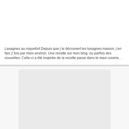
Lasagnes au roquefort Depuis que j’ai découvert les lasagnes maison, j’en
fais 2 fois par mois environ. Une recette sur mon blog, ou parfois des
nouvelles. Celle-ci a été inspirée de la recette parue dans le maxi cuisine
n°74 de 2012 ingrédients 500g...