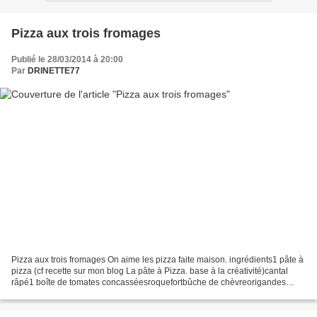
Pizza aux trois fromages
Publié le 28/03/2014 à 20:00
Par
DRINETTE77
Pizza aux trois fromages On aime les pizza faite maison. ingrédients1 pâte à
pizza (cf recette sur mon blog La pâte à Pizza. base à la créativité)cantal
râpé1 boîte de tomates concasséesroquefortbûche de chèvreorigandes
olives niçoises 0) préparer la...