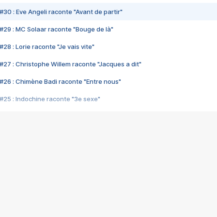
#30 : Eve Angeli raconte "Avant de partir"
#29 : MC Solaar raconte "Bouge de là"
28 : Lorie raconte "Je vais vite"
#27 : Christophe Willem raconte "Jacques a dit"
#26 : Chimène Badi raconte "Entre nous"
#25 : Indochine raconte "3e sexe"
#24 : Zaho raconte "C'est chelou"
#23 : Patrick Bruel raconte "Au café des délices"
#22 : Kyo raconte "Le chemin"
#21 : Nolwenn Leroy raconte "Cassé"
#20 : Patrick Hernandez raconte "Born to be alive"
#19 : Lorie raconte "Près de moi"