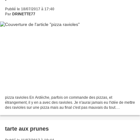
Publié le 18/07/2017 à 17:40
Par
DRINETTE77
pizza ravioles En Ardèche, parfois on commande des pizzas, et
étrangement, il y en a avec des ravioles. Je n'aurai jamais eu l'idée de mettre
des ravioles sur une pizza mais au final c'est pas mauvais du tout.
ingrédients1 pâte à pizza (cf recette sur...
tarte aux prunes