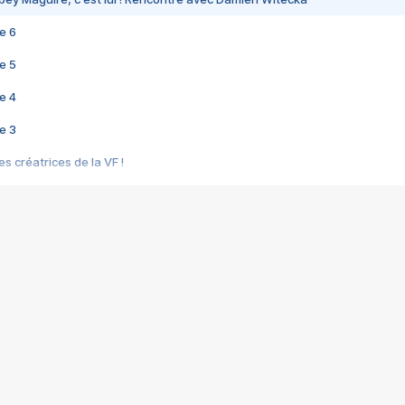
e 6
e 5
e 4
e 3
s créatrices de la VF !
e 2
e 1
e Mektoub My Love arrive enfin ! Rencontre avec Shaïn Boumedine et Sal
i : après Toni en famille
elle réalise le bouleversant Dites lui que je l'aime
ais ! Rencontre autour de Vie privée de Rebecca Zlotowski
 de Marguerite, Grave... Rencontre avec Ella Rumpf