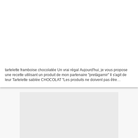
tartelette framboise chocolatée Un vrai régal Aujourd'hui, je vous propose
une recette utilisant un produit de mon partenaire "pretàgarnir" Il s'agit de
leur Tartelette sablée CHOCOLAT "Les produits ne doivent pas être
réchauffés et sont prêts à garnir."...