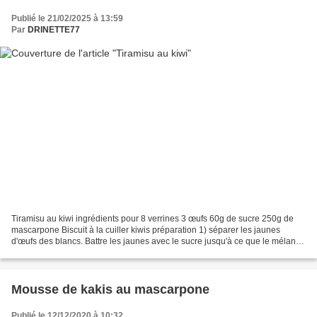
Publié le 21/02/2025 à 13:59
Par
DRINETTE77
Tiramisu au kiwi ingrédients pour 8 verrines 3 œufs 60g de sucre 250g de
mascarpone Biscuit à la cuiller kiwis préparation 1) séparer les jaunes
d'œufs des blancs. Battre les jaunes avec le sucre jusqu'à ce que le mélange
blanchisse et devienne mousseux....
Mousse de kakis au mascarpone
Publié le 12/12/2020 à 10:32