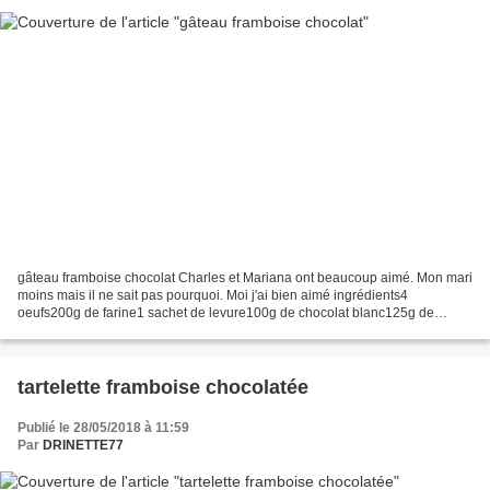
gâteau framboise chocolat Charles et Mariana ont beaucoup aimé. Mon mari
moins mais il ne sait pas pourquoi. Moi j'ai bien aimé ingrédients4
oeufs200g de farine1 sachet de levure100g de chocolat blanc125g de
mascarpone2 c. à s. de sucre glace préparation1)...
tartelette framboise chocolatée
Publié le 28/05/2018 à 11:59
Par
DRINETTE77