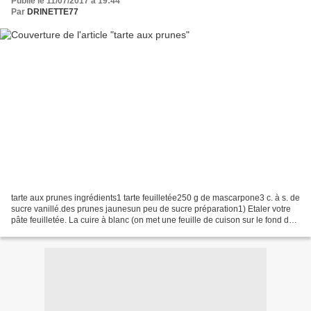
Publié le 11/07/2017 à 19:44
Par
DRINETTE77
tarte aux prunes ingrédients1 tarte feuilletée250 g de mascarpone3 c. à s. de
sucre vanillé.des prunes jaunesun peu de sucre préparation1) Etaler votre
pâte feuilletée. La cuire à blanc (on met une feuille de cuison sur le fond de
tarte avec des légumes...