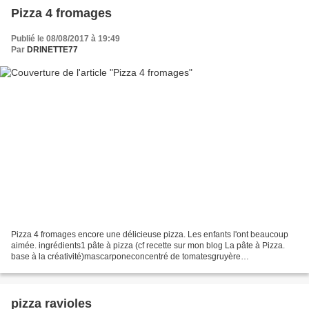
Pizza 4 fromages
Publié le 08/08/2017 à 19:49
Par
DRINETTE77
Pizza 4 fromages encore une délicieuse pizza. Les enfants l'ont beaucoup
aimée. ingrédients1 pâte à pizza (cf recette sur mon blog La pâte à Pizza.
base à la créativité)mascarponeconcentré de tomatesgruyère
rapéreblochonmozzarella 0) préparer la pâte...
pizza ravioles