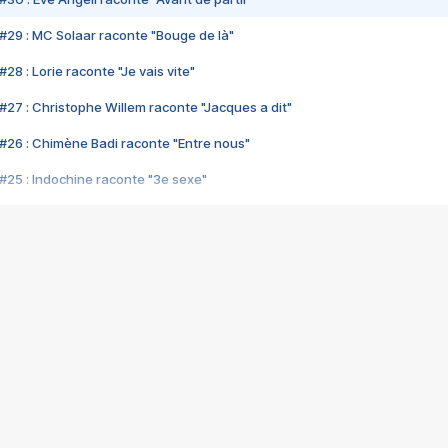
#29 : MC Solaar raconte "Bouge de là"
28 : Lorie raconte "Je vais vite"
#27 : Christophe Willem raconte "Jacques a dit"
#26 : Chimène Badi raconte "Entre nous"
#25 : Indochine raconte "3e sexe"
#24 : Zaho raconte "C'est chelou"
#23 : Patrick Bruel raconte "Au café des délices"
#22 : Kyo raconte "Le chemin"
#21 : Nolwenn Leroy raconte "Cassé"
#20 : Patrick Hernandez raconte "Born to be alive"
#19 : Lorie raconte "Près de moi"
#18 : Michael Jones raconte "A nos actes manqués" (avec Jean-Jacque