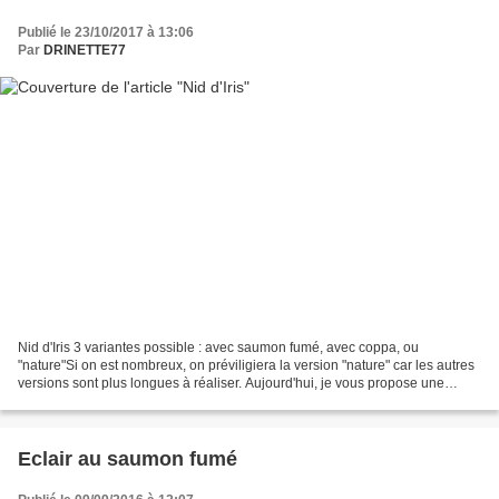
Publié le 23/10/2017 à 13:06
Par
DRINETTE77
Nid d'Iris 3 variantes possible : avec saumon fumé, avec coppa, ou
"nature"Si on est nombreux, on préviligiera la version "nature" car les autres
versions sont plus longues à réaliser. Aujourd'hui, je vous propose une
recette utilisant un produit de mon...
Eclair au saumon fumé