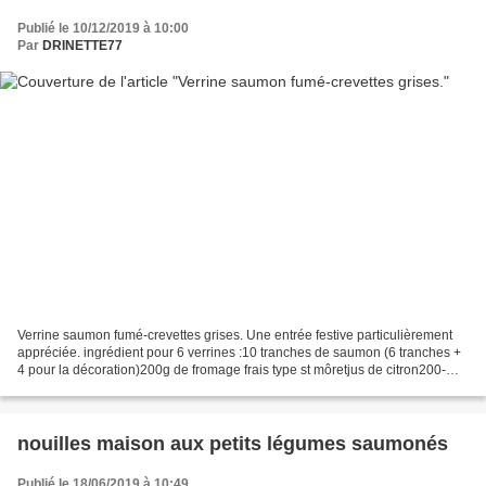
Publié le 10/12/2019 à 10:00
Par
DRINETTE77
Verrine saumon fumé-crevettes grises. Une entrée festive particulièrement
appréciée. ingrédient pour 6 verrines :10 tranches de saumon (6 tranches +
4 pour la décoration)200g de fromage frais type st môretjus de citron200-
300g de crevettes grisesciboulettepoivre...
nouilles maison aux petits légumes saumonés
Publié le 18/06/2019 à 10:49