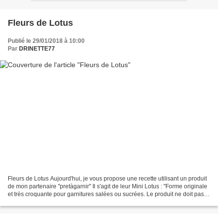
Fleurs de Lotus
Publié le 29/01/2018 à 10:00
Par
DRINETTE77
Fleurs de Lotus Aujourd'hui, je vous propose une recette utilisant un produit
de mon partenaire "pretàgarnir" Il s'agit de leur Mini Lotus : "Forme originale
et très croquante pour garnitures salées ou sucrées. Le produit ne doit pas
être réchauffé. Conservez...