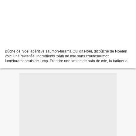
Bûche de Noël apéritive saumon-tarama Qui dit Noël, dit bûche de Noëlen
voici une revisitée. ingrédients :pain de mie sans croutesaumon
fumétaramaoeufs de lump. Prendre une tartine de pain de mie, la tartiner de
tarama. Mettre le saumon fumé. et enrouler...