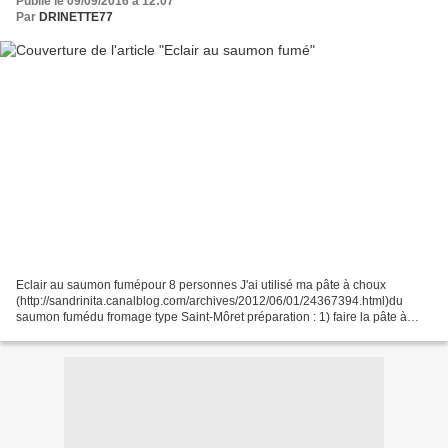
Publié le 09/09/2016 à 12:07
Par
DRINETTE77
Eclair au saumon fumépour 8 personnes J'ai utilisé ma pâte à choux
(http://sandrinita.canalblog.com/archives/2012/06/01/24367394.html)du
saumon fumédu fromage type Saint-Môret préparation : 1) faire la pâte à
choux (suivre 1 à 4)2) Mettre la pâte dans...