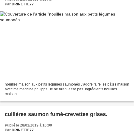
Par
DRINETTE77
nouilles maison aux petits légumes saumonés J'adore faire les pâtes maison
avec ma machine philipps. Je ne m'en lasse pas. Ingrédients nouilles
maison
(http://sandrinita.canalblog.com/archives/2019/04/05/37188653.html)3
petites carottes2 courgettes3 c....
cuillères saumon fumé-crevettes grises.
Publié le 28/01/2019 à 10:00
Par
DRINETTE77