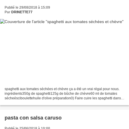
Publié le 29/08/2018 à 15:09
Par
DRINETTE77
spaghetti aux tomates séchées et chèvre ça a été un vrai régal pour nous.
ingrédients350g de spaghetti125g de bûche de chèvre60 ml de tomates
sécheésciboulettehuile d'olive préparation0) Faire cuire les spaghetti dans
de l'eau bouillante salée en se référent...
pasta con salsa caruso
Publié le 25/06/2018 à 10:00