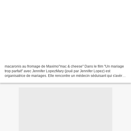
macaronis au fromage de Maximo"mac & cheese" Dans le film "Un mariage
trop parfait" avec Jennifer LopezMary (joué par Jennifer Lopez) est
organisatrice de mariages. Elle rencontre un médecin séduisant qui s'avère
être le futur marié de sa cliente. Le...