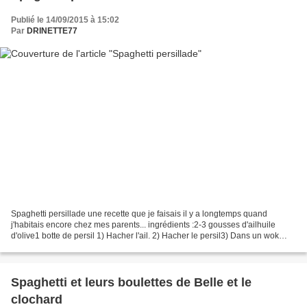
Publié le 14/09/2015 à 15:02
Par
DRINETTE77
Spaghetti persillade une recette que je faisais il y a longtemps quand
j'habitais encore chez mes parents... ingrédients :2-3 gousses d'ailhuile
d'olive1 botte de persil 1) Hacher l'ail. 2) Hacher le persil3) Dans un wok
faire revenir l'ail et le persil...
Spaghetti et leurs boulettes de Belle et le
clochard