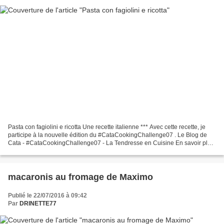
Pasta con fagiolini e ricotta Une recette italienne *** Avec cette recette, je
participe à la nouvelle édition du #CataCookingChallenge07 . Le Blog de
Cata - #CataCookingChallenge07 - La Tendresse en Cuisine En savoir plus
sur http://leblogdecata.blogspot.com/2017/07/catacookingchallenge07-le-
theme-de.html...
macaronis au fromage de Maximo
Publié le 22/07/2016 à 09:42
Par
DRINETTE77