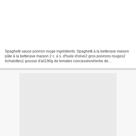
Spaghetti sauce poivron rouge ingrédients :Spaghetti à la betterave maison
pâte à la betterave maison 2 c. à s. d'huile d'olive2 gros poivrons rouges2
échalottes1 gousse d'ail190g de tomates concasséesHerbe de
ProvenceBasilic3 c. à s. de cème fraîche...