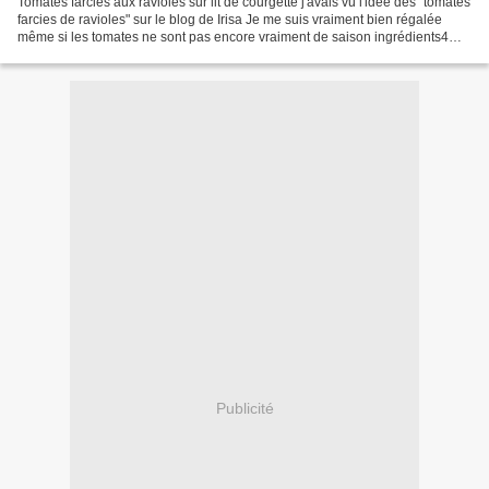
Tomates farcies aux ravioles sur lit de courgette j'avais vu l'idée des "tomates
farcies de ravioles" sur le blog de Irisa Je me suis vraiment bien régalée
même si les tomates ne sont pas encore vraiment de saison ingrédients4
courgettes5 tomates (autant...
Publicité