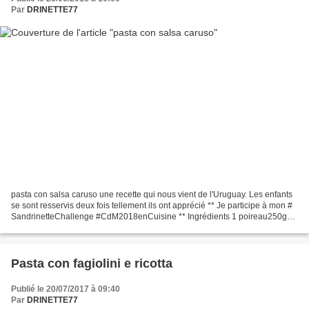
Par
DRINETTE77
pasta con salsa caruso une recette qui nous vient de l'Uruguay. Les enfants
se sont resservis deux fois tellement ils ont apprécié ** Je participe à mon #
SandrinetteChallenge #CdM2018enCuisine ** Ingrédients 1 poireau250g
de champignons80g de jambon...
Pasta con fagiolini e ricotta
Publié le 20/07/2017 à 09:40
Par
DRINETTE77