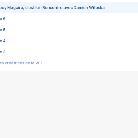
bey Maguire, c'est lui ! Rencontre avec Damien Witecka
e 6
e 5
e 4
e 3
s créatrices de la VF !
e 2
e 1
e Mektoub My Love arrive enfin ! Rencontre avec Shaïn Boumedine et Sal
i : après Toni en famille
elle réalise le bouleversant Dites lui que je l'aime
ais ! Rencontre autour de Vie privée de Rebecca Zlotowski