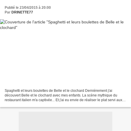
Publié le 23/04/2015 à 20:00
Par
DRINETTE77
Spaghetti et leurs boulettes de Belle et le clochard Dernièrement j'ai
découvert Belle et le clochard avec mes enfants. La scène mythique du
restaurant italien m'a captivée... Et j'ai eu envie de réaliser le plat servi aux
deux chiens. Ingrédients :350...