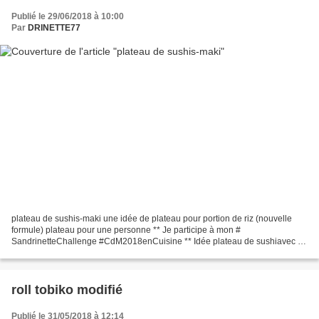
Publié le 29/06/2018 à 10:00
Par
DRINETTE77
plateau de sushis-maki une idée de plateau pour portion de riz (nouvelle
formule) plateau pour une personne ** Je participe à mon #
SandrinetteChallenge #CdM2018enCuisine ** Idée plateau de sushiavec la
recette de riz (formule 2) Riz à sushi version 2...
roll tobiko modifié
Publié le 31/05/2018 à 12:14