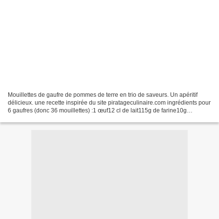
Mouillettes de gaufre de pommes de terre en trio de saveurs. Un apéritif
délicieux. une recette inspirée du site piratageculinaire.com ingrédients pour
6 gaufres (donc 36 mouillettes) :1 œuf12 cl de lait115g de farine10g
d'huile450g de pommes de terresel,...