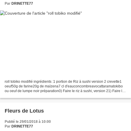
Par
DRINETTE77
roll tobiko modifié ingrédients :1 portion de Riz à sushi version 2 crevette1
oeuf50g de farine20g de maïzena7 cl d'eauconcombreavocattaramatokibo
ou oeuf de lumpe noir préparation0) Faire le riz à sushi, version 21) Faire la
tempura de crevette : a....
Fleurs de Lotus
Publié le 29/01/2018 à 10:00
Par
DRINETTE77