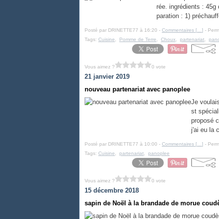
rée. ingrédients : 45g
paration : 1) préchauff
Posté par DRINETTE77 à 16:20 -
Commentaires [
…
]
- Perm
Tags:
Cuisine
,
Pomme de Terre
,
Choux
,
partenariat
,
pan
Vous aimez ?
0 vote
21 janvier 2019
nouveau partenariat avec panoplee
Je voulai
st spécia
proposé c
j'ai eu la
Posté par DRINETTE77 à 10:00 -
Commentaires [
…
]
- Perm
Tags:
Cuisine
,
partenariat
,
panoplee
Vous aimez ?
0 vote
15 décembre 2018
sapin de Noël à la brandade de morue coud