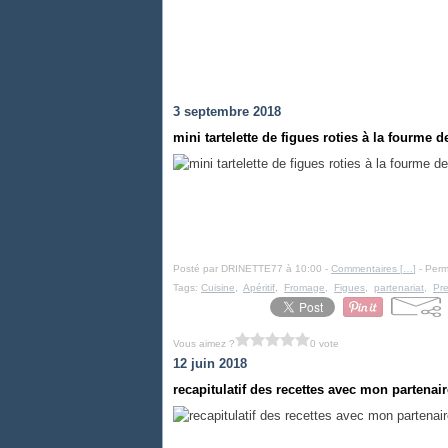
3 septembre 2018
mini tartelette de figues roties à la fourme 
Posté par DRINETTE77 à 10:00 -
Commentaires [
…
]
- Perm
Tags:
Cuisine
,
Apéritif
,
Fromage
,
Figues
,
partenariat
,
Pre
Vous aimez ?
0 vote
12 juin 2018
recapitulatif des recettes avec mon partenair