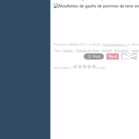
Posté par DRINETTE77 à 18:24 -
Commentaires [
…
]
- Perm
Tags:
Cuisine
,
Pomme de Terre
,
Apéritif
,
Brandade
,
parte
Vous aimez ?
0 vote