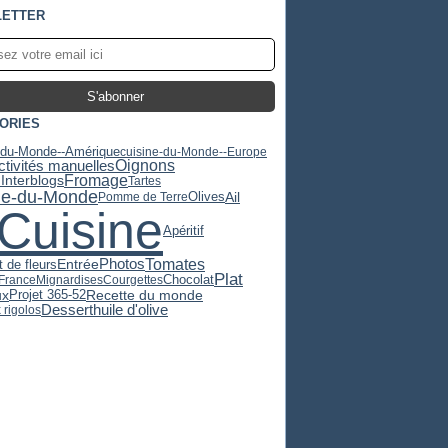
ETTER
ORIES
-du-Monde--Amérique
cuisine-du-Monde--Europe
ctivités manuelles
Oignons
Fromage
Interblogs
Tartes
ne-du-Monde
Olives
Ail
Pomme de Terre
Cuisine
Apéritif
Tomates
Photos
 de fleurs
Entrée
Plat
Chocolat
-France
Mignardises
Courgettes
Recette du monde
ux
Projet 365-52
huile d'olive
Dessert
 rigolos