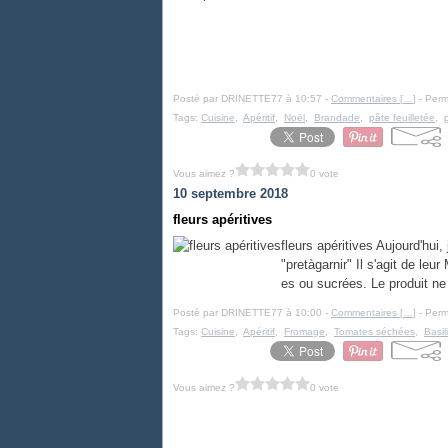
Posté par DRINETTE77 à 10:57 -
Commentaires [
…
]
- Perm
Tags:
Cuisine
,
Apéritif
,
Noël
,
Brandade
,
pâte feuilletée
,
Vous aimez ?
0 vote
10 septembre 2018
fleurs apéritives
fleurs apéritives Aujourd'hui
"pretàgarnir" Il s'agit de leu
es ou sucrées. Le produit ne 
Posté par DRINETTE77 à 10:00 -
Commentaires [
…
]
- Perm
Tags:
Cuisine
,
Apéritif
,
Fromage
,
Tomates séchées
,
Basil
Vous aimez ?
0 vote