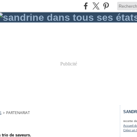
Publicité
SANDR
S
>
PARTENARIAT
recette d
Accueil d
Créer un 
 trio de saveurs.