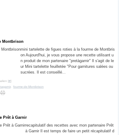
de Montbrison
mini tartelette de figues roties à la fourme de Montbris
on Aujourd'hui, je vous propose une recette utilisant u
n produit de mon partenaire "pretàgarnir" Il s'agit de le
ur Mini tartelette feuilletée "Pour garnitures salées ou
sucrées. Il est conseillé...
alien [
#
]
tagarnir
,
fourme-de-Montbrison
e Prêt à Garnir
recapitulatif des recettes avec mon partenaire Prêt
à Garnir Il est temps de faire un petit récapitulatif d