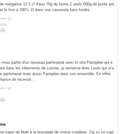
 de margarine 12.5 cl d'eau 70g de farine 2 œufs 600g de purée pré
er le four à 200°c 2) dans une casserole faire fondre...
alien [
#
]
oplee
s vous parler d'un nouveau partenariat avec le site Panoplee qui e
lisé dans les vêtements de cuisine. je remercie donc Louis qui m'a
e partenariat mais aussi Panoplee dans son ensemble. En effet,
 chance de recevoir...
alien [
#
]
ène.
sapin de Noël à la brandade de morue coudène. J'ai vu ce sapi