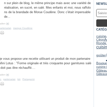
n sur plein de blog, le même principe mais avec une variété de
NEWSL
réalisation, en sucré, en salé. Mes enfants et moi, nous raffolo
ns de la brandade de Morue Coudène. Donc c'était impensable
de...
alien [
#
]
partenariat
,
marque Coudène
CATÉG
cuisine
A
Citron
Ronde 
cuisi
goûter
, je vous propose une recette utilisant un produit de mon partenaire
Bouquet
r Mini Lotus : "Forme originale et très croquante pour garnitures salé
cuisine
doit pas être réchauffé....
Gâtea
Gâteaux
alien [
#
]
ic
,
partenariat
,
kiri
,
Pretagarnir