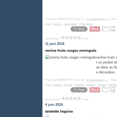
Posté par DRINETTE77 à 10:13 -
Commentaires [
…
]
- Perm
Tags:
Cuisine
,
partenariat
,
Pretagarnir
Vous aimez ?
0 vote
11 juin 2018
verrine fruits rouges meringués
verrine fruits
t un produit d
ue dans un fl
e décoration..
Posté par DRINETTE77 à 10:00 -
Commentaires [
…
]
- Perm
Tags:
Cuisine
,
Pomme
,
Dessert
,
Verrine
,
Fraises
,
Cerise
Vous aimez ?
0 vote
4 juin 2018
tartelette liegoise