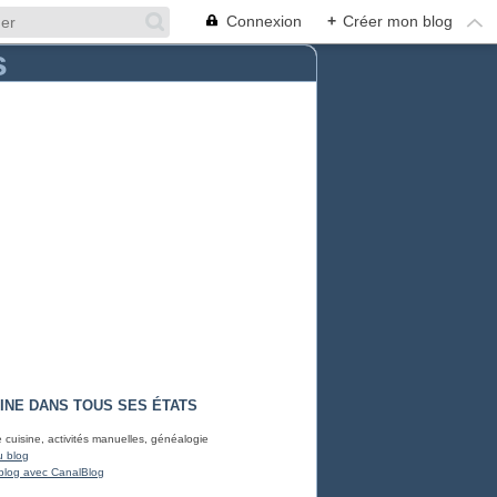
Connexion
+
Créer mon blog
INE DANS TOUS SES ÉTATS
e cuisine, activités manuelles, généalogie
u blog
blog avec CanalBlog