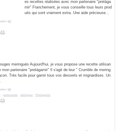
es recettes réalisées avec mon partenaire "pretàga
rnir" Franchement, je vous conseille tous leurs prod
uits qui sont vraiment extra. Une aide précieuse...
alien [
#
]
 rouges meringués Aujourd'hui, je vous propose une recette utilisan
e mon partenaire "pretàgarnir" Il s'agit de leur " Crumble de mering
acon. Très facile pour garnir tous vos desserts et mignardises. Un
.
alien [
#
]
s
,
partenariat
,
meringue
,
Pretagarnir