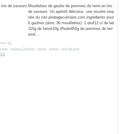
Mouillettes de gaufre de pommes de terre en trio
de saveurs. Un apéritif délicieux. une recette insp
irée du site piratageculinaire.com ingrédients pour
6 gaufres (donc 36 mouillettes) :1 œuf12 cl de lait
115g de farine10g d'huile450g de pommes de terr
esel,...
alien [
#
]
nariat
,
marque Coudène
,
gaufre
,
tarama
,
oeuf de lump