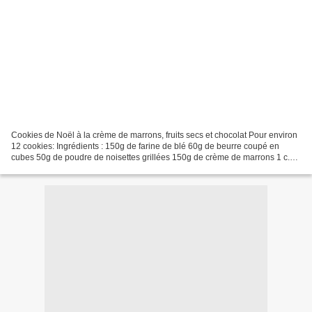
Cookies de Noël à la crème de marrons, fruits secs et chocolat Pour environ
12 cookies: Ingrédients : 150g de farine de blé 60g de beurre coupé en
cubes 50g de poudre de noisettes grillées 150g de crème de marrons 1 c.c.
d’extrait de vanille liquide 1...