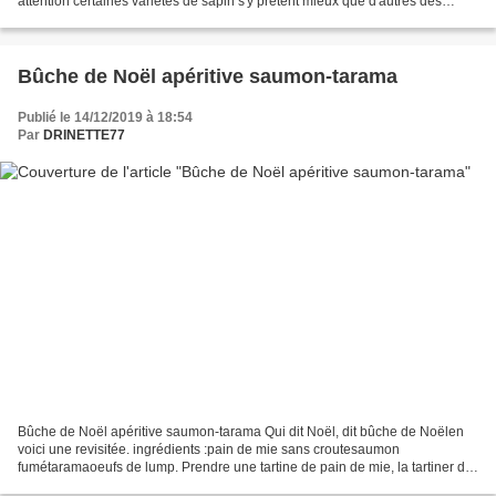
attention certaines variétés de sapin s'y prêtent mieux que d'autres des
pommes de pin, un cintre en métal,...
Bûche de Noël apéritive saumon-tarama
Publié le 14/12/2019 à 18:54
Par
DRINETTE77
Bûche de Noël apéritive saumon-tarama Qui dit Noël, dit bûche de Noëlen
voici une revisitée. ingrédients :pain de mie sans croutesaumon
fumétaramaoeufs de lump. Prendre une tartine de pain de mie, la tartiner de
tarama. Mettre le saumon fumé. et enrouler...