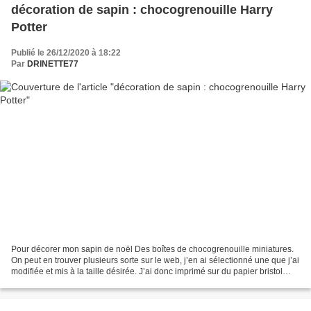
décoration de sapin : chocogrenouille Harry
Potter
Publié le 26/12/2020 à 18:22
Par
DRINETTE77
Pour décorer mon sapin de noël Des boîtes de chocogrenouille miniatures.
On peut en trouver plusieurs sorte sur le web, j’en ai sélectionné une que j’ai
modifiée et mis à la taille désirée. J’ai donc imprimé sur du papier bristol
(pour la tenue) mon fichier....