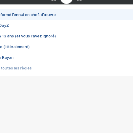
nsformé l’ennui en chef-d’œuvre
 DayZ
 a 13 ans (et vous l'avez ignoré)
e (littéralement)
im Rayan
 toutes les règles
s les jeux vidéo
us choquant de Rockstar ? - Le scandale BULLY
e plus moche de Steam
du RÊVE tourne au CAUCHEMAR
pendant 8 heures
it… à tort