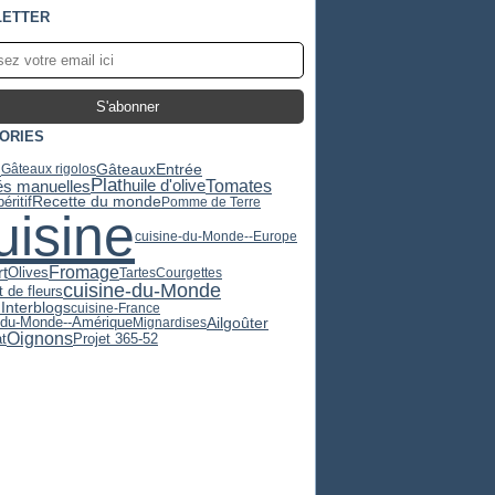
ETTER
ORIES
s
Gâteaux
Entrée
Gâteaux rigolos
Plat
huile d'olive
Tomates
tés manuelles
Recette du monde
éritif
Pomme de Terre
uisine
cuisine-du-Monde--Europe
t
Fromage
Olives
Tartes
Courgettes
cuisine-du-Monde
 de fleurs
Interblogs
cuisine-France
Ail
goûter
-du-Monde--Amérique
Mignardises
Oignons
t
Projet 365-52