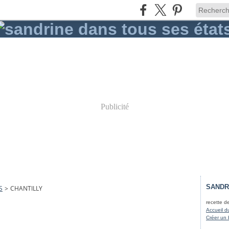
Publicité
SANDR
S
>
CHANTILLY
recette d
Accueil d
Créer un 