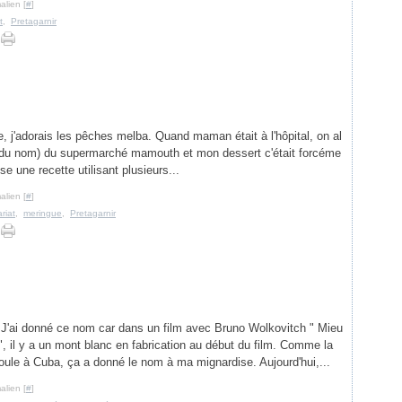
alien [
#
]
t
,
Pretagarnir
, j'adorais les pêches melba. Quand maman était à l'hôpital, on al
t du nom) du supermarché mamouth et mon dessert c'était forcéme
se une recette utilisant plusieurs...
alien [
#
]
riat
,
meringue
,
Pretagarnir
 J'ai donné ce nom car dans un film avec Bruno Wolkovitch " Mieu
", il y a un mont blanc en fabrication au début du film. Comme la
roule à Cuba, ça a donné le nom à ma mignardise. Aujourd'hui,...
alien [
#
]