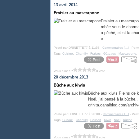
13 avril 2014
Fraisier au mascarpone
Fraisier au mascarpon
mbée sous le charme 
a péché, c'est la cha
e....
Posté par DRINETTE77 à 11:58 -
Commentaires [
…
]
- Perma
Tags:
Cuisine
,
Chantilly
,
Fraises
,
Gâteaux
,
Mascarpone
,
Vous aimez ?
0 vote
20 décembre 2013
Bûche aux kiwis
Bûche aux kiwis Pleins de ki
Noël, j'ai pensé à la bûche..
drinita.canalblog.com/archi
Posté par DRINETTE77 à 20:00 -
Commentaires [
…
]
- Perm
Tags:
Cuisine
,
Chantilly
,
Dessert
,
Kiwis
,
Noël
,
bûche
Vous aimez ?
0 vote