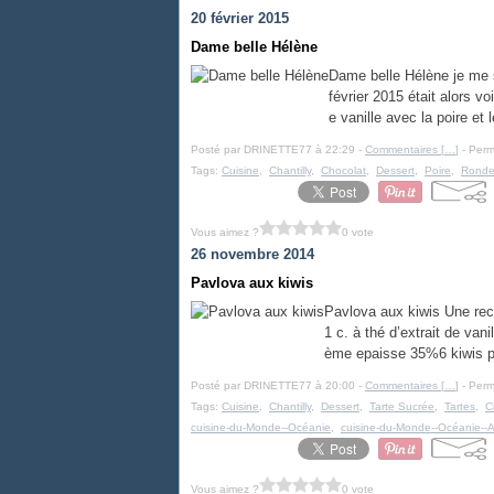
20 février 2015
Dame belle Hélène
Dame belle Hélène je me s
février 2015 était alors vo
e vanille avec la poire et 
Posté par DRINETTE77 à 22:29 -
Commentaires [
…
]
- Perm
Tags:
Cuisine
,
Chantilly
,
Chocolat
,
Dessert
,
Poire
,
Ronde 
Vous aimez ?
0 vote
26 novembre 2014
Pavlova aux kiwis
Pavlova aux kiwis Une rec
1 c. à thé d’extrait de van
ème epaisse 35%6 kiwis pré
Posté par DRINETTE77 à 20:00 -
Commentaires [
…
]
- Perm
Tags:
Cuisine
,
Chantilly
,
Dessert
,
Tarte Sucrée
,
Tartes
,
C
cuisine-du-Monde--Océanie
,
cuisine-du-Monde--Océanie--A
Vous aimez ?
0 vote