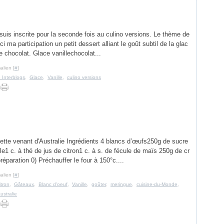
uis inscrite pour la seconde fois au culino versions. Le thème de
ici ma participation un petit dessert alliant le goût subtil de la glac
le chocolat. Glace vanillechocolat...
alien [
#
]
Interblogs
,
Glace
,
Vanille
,
culino versions
ette venant d'Australie Ingrédients 4 blancs d’œufs250g de sucre
ille1 c. à thé de jus de citron1 c. à s. de fécule de maïs 250g de cr
paration 0) Préchauffer le four à 150°c....
alien [
#
]
itron
,
Gâteaux
,
Blanc d'oeuf
,
Vanille
,
goûter
,
meringue
,
cuisine-du-Monde
,
ustralie