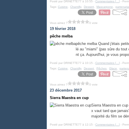
Posté par DRINETTE77 à 10:55 -
Commentaires [
…
]
- Perm
Tags:
Cuisine
,
Chantilly
,
Dessert
,
Mascarpone
,
partenaria
Vous aimez ?
0 vote
19 février 2018
pêche melba
pêche melba Quand j'étais petite
lé au "miami" (pas sûre du tou
nt ça. Aujourd'hui, je vous propo
Posté par DRINETTE77 à 10:15 -
Commentaires [
…
]
- Perm
Tags:
Cuisine
,
Chantilly
,
Dessert
,
Pêches
,
Glace
,
partena
Vous aimez ?
0 vote
23 décembre 2017
Sierra Maestra en cup
Sierra Maestra en cup
x vaut tard que jamais
majorité du film se dé
Posté par DRINETTE77 à 12:15 -
Commentaires [
…
]
- Perm