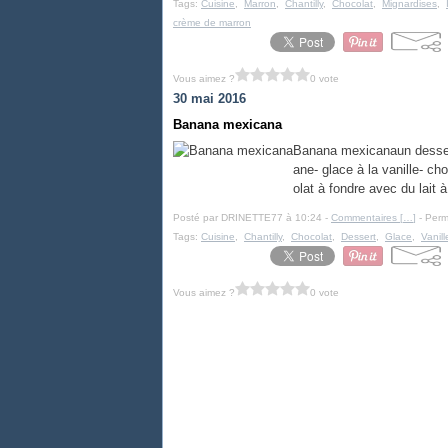
Tags:
Cuisine
,
Marron
,
Chantilly
,
Chocolat
,
Mignardises
,
crème de marron
Vous aimez ?
0 vote
30 mai 2016
Banana mexicana
Banana mexicanaun dessert 
ane- glace à la vanille- ch
olat à fondre avec du lait 
Posté par DRINETTE77 à 10:24 -
Commentaires [
…
]
- Perm
Tags:
Cuisine
,
Chantilly
,
Chocolat
,
Dessert
,
Glace
,
Vanill
Vous aimez ?
0 vote