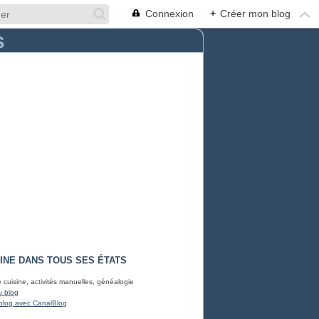
Connexion
+
Créer mon blog
INE DANS TOUS SES ÉTATS
e cuisine, activités manuelles, généalogie
u blog
blog avec CanalBlog