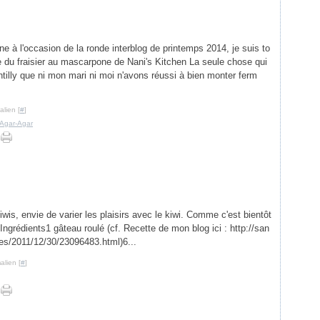
e à l'occasion de la ronde interblog de printemps 2014, je suis to
du fraisier au mascarpone de Nani's Kitchen La seule chose qui
ntilly que ni mon mari ni moi n'avons réussi à bien monter ferm
lien [
#
]
Agar-Agar
wis, envie de varier les plaisirs avec le kiwi. Comme c'est bientôt
 Ingrédients1 gâteau roulé (cf. Recette de mon blog ici : http://san
ves/2011/12/30/23096483.html)6...
alien [
#
]