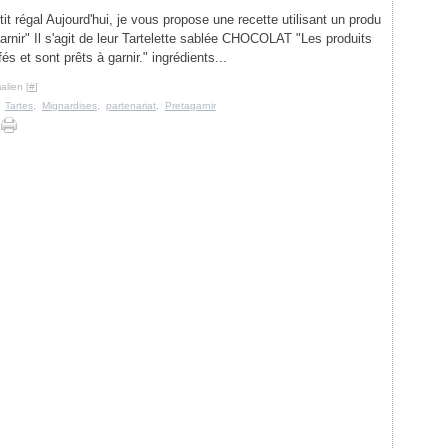
etit régal Aujourd'hui, je vous propose une recette utilisant un produ
garnir" Il s'agit de leur Tartelette sablée CHOCOLAT "Les produits
és et sont prêts à garnir." ingrédients...
alien [
#
]
,
Tartes
,
Mignardises
,
partenariat
,
Pretagarnir