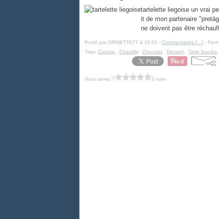
tartelette liegoise un vrai p
it de mon partenaire "pretà
ne doivent pas être réchauff
Posté par DRINETTE77 à 10:32 -
Commentaires [
…
]
- Perm
Tags:
Cuisine
,
Chantilly
,
Chocolat
,
Dessert
,
Tarte Sucrée
Vous aimez ?
0 vote