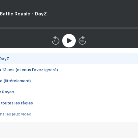
 Battle Royale - DayZ
 DayZ
 a 13 ans (et vous l'avez ignoré)
e (littéralement)
im Rayan
 toutes les règles
s les jeux vidéo
us choquant de Rockstar ? - Le scandale BULLY
e plus moche de Steam