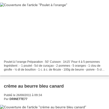
Poulet à l’orange Préparation : 50’ Cuisson : 1h15’ Pour 4 à 5 personnes
Ingrédient : - 1 poulet - 5cl de curaçao - 2 pommes - 5 oranges - 1 clou de
girofle - ½ dl de bouillon - 1 c. à c. de fécule - 100g de beurre - poivre - 5 cl
de xérès - sel - poivre...
crème au beurre bleu canard
Publié le 26/08/2011 à 09:34
Par
DRINETTE77