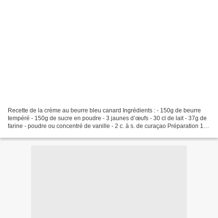
Recette de la crème au beurre bleu canard Ingrédients : - 150g de beurre
tempéré - 150g de sucre en poudre - 3 jaunes d’œufs - 30 cl de lait - 37g de
farine - poudre ou concentré de vanille - 2 c. à s. de curaçao Préparation 1)
Commencer d’abord par préparer...