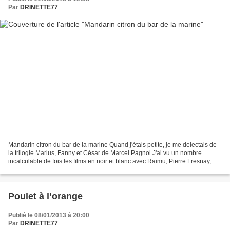
Par
DRINETTE77
Mandarin citron du bar de la marine Quand j'étais petite, je me delectais de
la trilogie Marius, Fanny et César de Marcel Pagnol.J'ai vu un nombre
incalculable de fois les films en noir et blanc avec Raimu, Pierre Fresnay,
Orane Demazis. Mon mari m'a...
Poulet à l’orange
Publié le 08/01/2013 à 20:00
Par
DRINETTE77