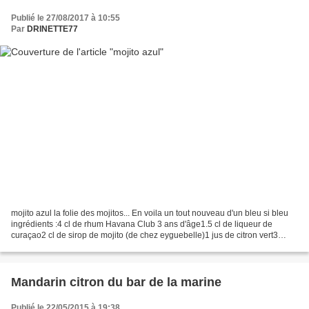
Publié le 27/08/2017 à 10:55
Par
DRINETTE77
mojito azul la folie des mojitos... En voila un tout nouveau d'un bleu si bleu
ingrédients :4 cl de rhum Havana Club 3 ans d'âge1.5 cl de liqueur de
curaçao2 cl de sirop de mojito (de chez eyguebelle)1 jus de citron vert3
feuilles de menthe préparation...
Mandarin citron du bar de la marine
Publié le 22/05/2015 à 19:38