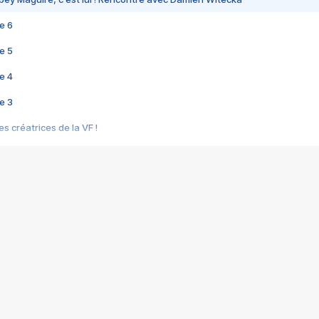
e 6
e 5
e 4
e 3
s créatrices de la VF !
e 2
e 1
e Mektoub My Love arrive enfin ! Rencontre avec Shaïn Boumedine et Sal
i : après Toni en famille
elle réalise le bouleversant Dites lui que je l'aime
ais ! Rencontre autour de Vie privée de Rebecca Zlotowski
 de Marguerite, Grave... Rencontre avec Ella Rumpf