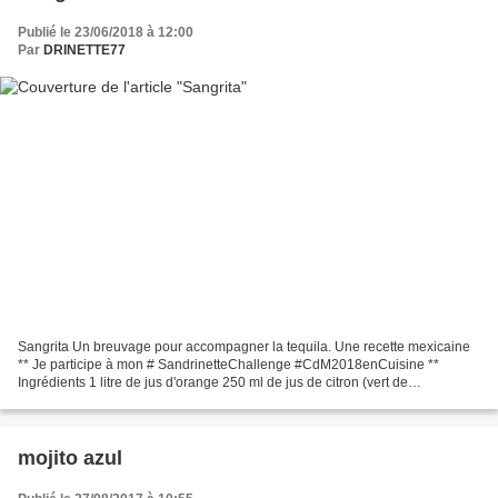
Publié le 23/06/2018 à 12:00
Par
DRINETTE77
Sangrita Un breuvage pour accompagner la tequila. Une recette mexicaine
** Je participe à mon # SandrinetteChallenge #CdM2018enCuisine **
Ingrédients 1 litre de jus d'orange 250 ml de jus de citron (vert de
préférence) 1 ou 2 Grenades 1 petit oignon Piment...
mojito azul