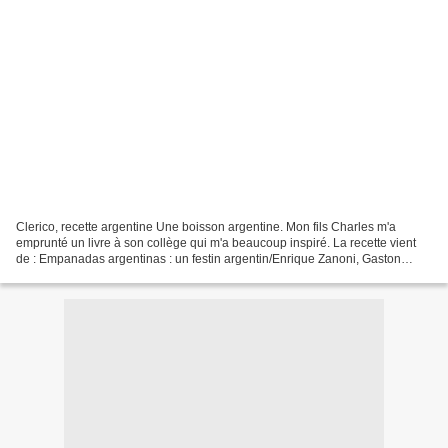
Clerico, recette argentine Une boisson argentine. Mon fils Charles m'a
emprunté un livre à son collège qui m'a beaucoup inspiré. La recette vient
de : Empanadas argentinas : un festin argentin/Enrique Zanoni, Gaston
Stivelmaher ; photographies d'Akiko...