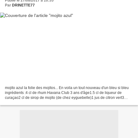
Publié le 27/08/2017 à 10:55
Par
DRINETTE77
mojito azul la folie des mojitos... En voila un tout nouveau d'un bleu si bleu
ingrédients :4 cl de rhum Havana Club 3 ans d'âge1.5 cl de liqueur de
curaçao2 cl de sirop de mojito (de chez eyguebelle)1 jus de citron vert3
feuilles de menthe préparation...