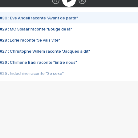
#30 : Eve Angeli raconte "Avant de partir"
#29 : MC Solaar raconte "Bouge de là"
28 : Lorie raconte "Je vais vite"
#27 : Christophe Willem raconte "Jacques a dit"
#26 : Chimène Badi raconte "Entre nous"
#25 : Indochine raconte "3e sexe"
#24 : Zaho raconte "C'est chelou"
#23 : Patrick Bruel raconte "Au café des délices"
#22 : Kyo raconte "Le chemin"
#21 : Nolwenn Leroy raconte "Cassé"
#20 : Patrick Hernandez raconte "Born to be alive"