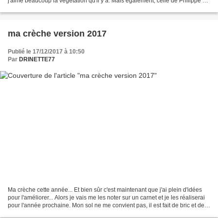
j'aime beaucoup la végétation qu'il y a. Mais également, celle de Philippe R.
j'aime beaucoup le chemin...
ma crèche version 2017
Publié le 17/12/2017 à 10:50
Par
DRINETTE77
Ma crèche cette année... Et bien sûr c'est maintenant que j'ai plein d'idées
pour l'améliorer... Alors je vais me les noter sur un carnet et je les réaliserai
pour l'année prochaine. Mon sol ne me convient pas, il est fait de bric et de
broc. Et je peux...