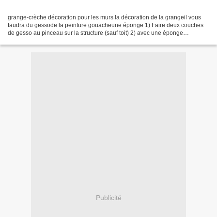
grange-crèche décoration pour les murs la décoration de la grangeil vous
faudra du gessode la peinture gouacheune éponge 1) Faire deux couches
de gesso au pinceau sur la structure (sauf toit) 2) avec une éponge
tamponner un peu du marron, du blanc pour...
Publicité