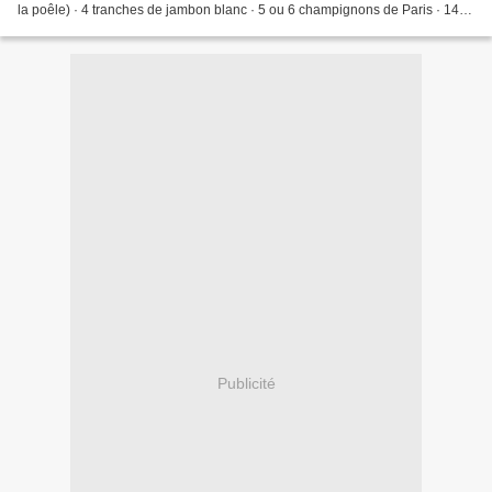
la poêle) · 4 tranches de jambon blanc · 5 ou 6 champignons de Paris · 140
g de fromage râpé · ½...
Publicité