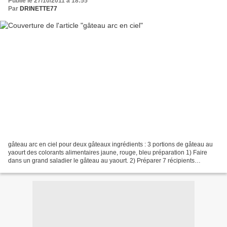
Publié le 27/10/2011 à 18:55
Par
DRINETTE77
gâteau arc en ciel pour deux gâteaux ingrédients : 3 portions de gâteau au
yaourt des colorants alimentaires jaune, rouge, bleu préparation 1) Faire
dans un grand saladier le gâteau au yaourt. 2) Préparer 7 récipients
différents et y verser 1/7 de la...