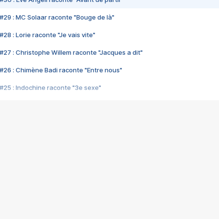
#29 : MC Solaar raconte "Bouge de là"
28 : Lorie raconte "Je vais vite"
#27 : Christophe Willem raconte "Jacques a dit"
#26 : Chimène Badi raconte "Entre nous"
#25 : Indochine raconte "3e sexe"
#24 : Zaho raconte "C'est chelou"
#23 : Patrick Bruel raconte "Au café des délices"
#22 : Kyo raconte "Le chemin"
#21 : Nolwenn Leroy raconte "Cassé"
#20 : Patrick Hernandez raconte "Born to be alive"
#19 : Lorie raconte "Près de moi"
#18 : Michael Jones raconte "A nos actes manqués" (avec Jean-Jacque