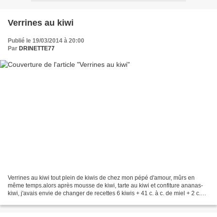
Verrines au kiwi
Publié le 19/03/2014 à 20:00
Par
DRINETTE77
Verrines au kiwi tout plein de kiwis de chez mon pépé d'amour, mûrs en
même temps.alors après mousse de kiwi, tarte au kiwi et confiture ananas-
kiwi, j'avais envie de changer de recettes 6 kiwis + 41 c. à c. de miel + 2 c.à
c.2g de agar-agar8 petits suisses...