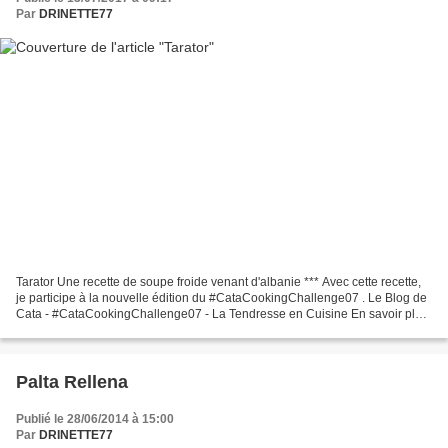
Par
DRINETTE77
Tarator Une recette de soupe froide venant d'albanie *** Avec cette recette,
je participe à la nouvelle édition du #CataCookingChallenge07 . Le Blog de
Cata - #CataCookingChallenge07 - La Tendresse en Cuisine En savoir plus
sur http://leblogdecata.blogspot.com/2017/07/catacookingchallenge07-le-
theme-de.html...
Palta Rellena
Publié le 28/06/2014 à 15:00
Par
DRINETTE77