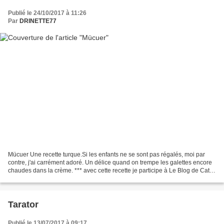
Publié le 24/10/2017 à 11:26
Par
DRINETTE77
Mücuer Une recette turque.Si les enfants ne se sont pas régalés, moi par
contre, j'ai carrément adoré. Un délice quand on trempe les galettes encore
chaudes dans la crème. *** avec cette recette je participe à Le Blog de Cata
#CataCookingChallenge10 La...
Tarator
Publié le 13/07/2017 à 09:17