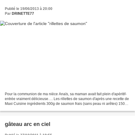
Publié le 19/06/2013 à 20:00
Par
DRINETTE77
Pour la communion de ma nièce Anaïs, sa maman avait fait plein d'apéritif-
entrée vraiment délicieuse…. Les rillettes de saumon d'après une recette de
Maxi Cuisine ingrédients 300g de saumon frais (sans peau ni arêtes) 150g
de saumon fumé 80g de margarine...
gâteau arc en ciel