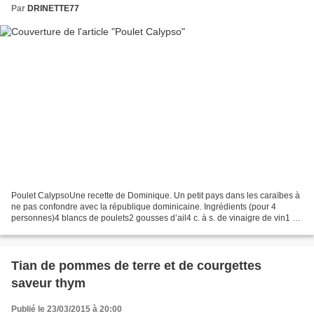
Par
DRINETTE77
Poulet CalypsoUne recette de Dominique. Un petit pays dans les caraïbes à
ne pas confondre avec la république dominicaine. Ingrédients (pour 4
personnes)4 blancs de poulets2 gousses d’ail4 c. à s. de vinaigre de vin1 c.
à s. de thym Huile d'olive 2 c....
Tian de pommes de terre et de courgettes
saveur thym
Publié le 23/03/2015 à 20:00