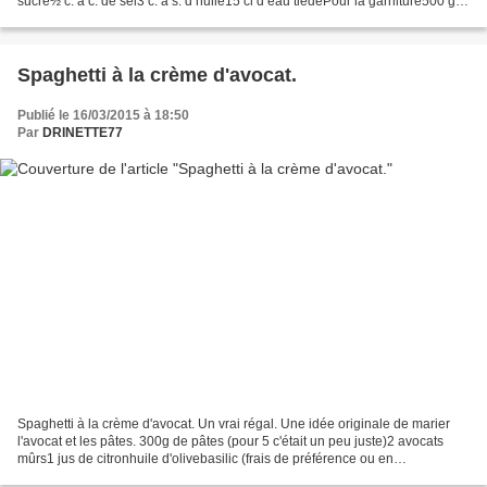
sucre½ c. à c. de sel3 c. à s. d’huile15 cl d’eau tièdePour la garniture500 g
viande hachée de boeuf1 oignon3...
Spaghetti à la crème d'avocat.
Publié le 16/03/2015 à 18:50
Par
DRINETTE77
Spaghetti à la crème d'avocat. Un vrai régal. Une idée originale de marier
l'avocat et les pâtes. 300g de pâtes (pour 5 c'était un peu juste)2 avocats
mûrs1 jus de citronhuile d'olivebasilic (frais de préférence ou en
poudre)selParmesan râpé 1) Mixer...