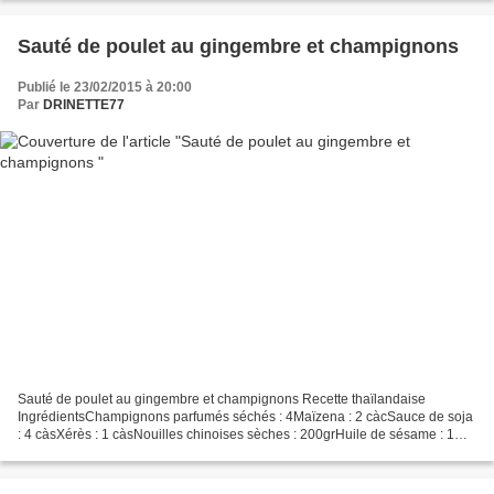
Sauté de poulet au gingembre et champignons
Publié le 23/02/2015 à 20:00
Par
DRINETTE77
Sauté de poulet au gingembre et champignons Recette thaïlandaise
IngrédientsChampignons parfumés séchés : 4Maïzena : 2 càcSauce de soja
: 4 càsXérès : 1 càsNouilles chinoises sèches : 200grHuile de sésame : 1
càsAil haché : 3 goussesGingembre frais :...