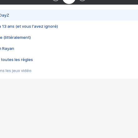
 DayZ
 a 13 ans (et vous l'avez ignoré)
e (littéralement)
im Rayan
 toutes les règles
s les jeux vidéo
us choquant de Rockstar ? - Le scandale BULLY
e plus moche de Steam
du RÊVE tourne au CAUCHEMAR
pendant 8 heures
it… à tort
umiliés par un jeu vidéo