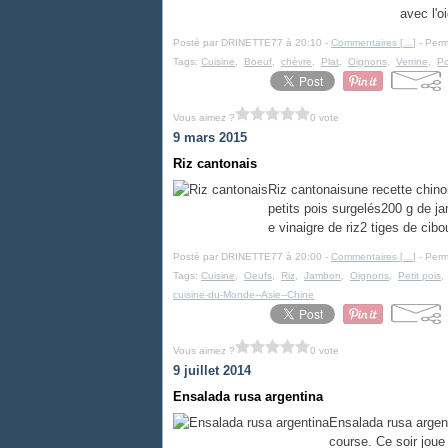
avec l'o
Posté par DRINETTE77 à 20:10 -
Commentaires [
…
]
- Perm
Tags:
Cuisine
,
Boeuf
,
chèvre
,
Plat
,
Oignons
,
Verrine
,
Po
Vous aimez ?
0 vote
9 mars 2015
Riz cantonais
Riz cantonaisune recette chino
petits pois surgelés200 g de ja
e vinaigre de riz2 tiges de cibou
Posté par DRINETTE77 à 20:00 -
Commentaires [
…
]
- Perm
Tags:
Cuisine
,
Oeufs
,
Riz
,
Jambon
,
Oignons
,
Petit pois
cuisine-du-Monde--Asie--Chine
Vous aimez ?
0 vote
9 juillet 2014
Ensalada rusa argentina
Ensalada rusa argent
course. Ce soir joue