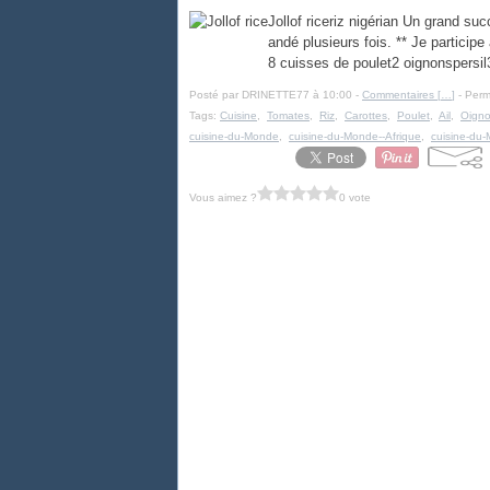
Jollof riceriz nigérian Un grand suc
andé plusieurs fois. ** Je partici
8 cuisses de poulet2 oignonspersil3
Posté par DRINETTE77 à 10:00 -
Commentaires [
…
]
- Perm
Tags:
Cuisine
,
Tomates
,
Riz
,
Carottes
,
Poulet
,
Ail
,
Oign
cuisine-du-Monde
,
cuisine-du-Monde--Afrique
,
cuisine-du-
Vous aimez ?
0 vote