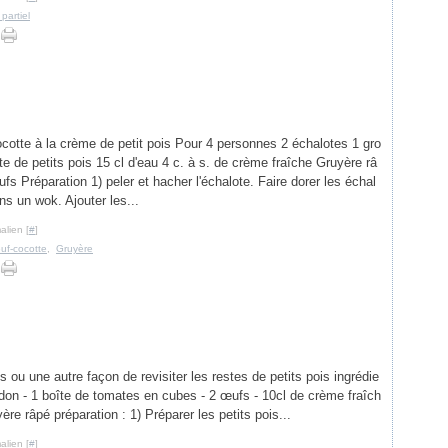
partiel
cotte à la crème de petit pois Pour 4 personnes 2 échalotes 1 gro
te de petits pois 15 cl d'eau 4 c. à s. de crème fraîche Gruyère râ
ufs Préparation 1) peler et hacher l'échalote. Faire dorer les échal
ns un wok. Ajouter les...
alien [
#
]
uf-cocotte
,
Gruyère
is ou une autre façon de revisiter les restes de petits pois ingrédie
lardon - 1 boîte de tomates en cubes - 2 œufs - 10cl de crème fraîch
ère râpé préparation : 1) Préparer les petits pois...
alien [
#
]