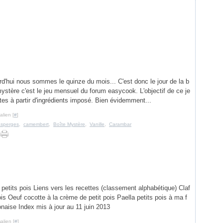
d'hui nous sommes le quinze du mois... C'est donc le jour de la b
mystère c'est le jeu mensuel du forum easycook. L'objectif de ce je
ttes à partir d'ingrédients imposé. Bien évidemment...
lien [
#
]
asperges
,
camembert
,
Boîte Mystère
,
Vanille
,
Carambar
 petits pois Liens vers les recettes (classement alphabétique) Claf
ois Oeuf cocotte à la crème de petit pois Paella petits pois à ma f
naise Index mis à jour au 11 juin 2013
alien [
#
]