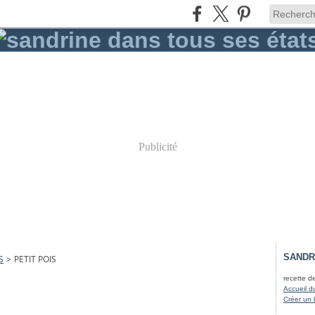
Publicité
SANDR
S
>
PETIT POIS
recette d
Accueil d
Créer un 