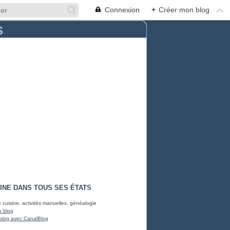
Connexion
+
Créer mon blog
INE DANS TOUS SES ÉTATS
e cuisine, activités manuelles, généalogie
u blog
blog avec CanalBlog