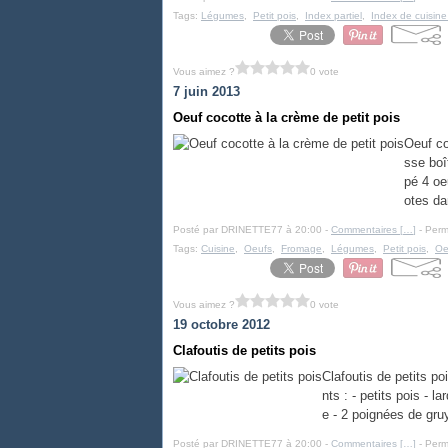
Tags:
Légumes
,
Petit pois
,
Index partiel
,
Index de cuisine 
Vous aimez ?
0 vote
7 juin 2013
Oeuf cocotte à la crème de petit pois
Oeuf co
sse boî
pé 4 oe
otes da
Posté par DRINETTE77 à 20:00 -
Commentaires [
…
]
- Perm
Tags:
Cuisine
,
Oeufs
,
Fromage
,
Légumes
,
Petit pois
,
Oe
Vous aimez ?
0 vote
19 octobre 2012
Clafoutis de petits pois
Clafoutis de petits po
nts : - petits pois - 
e - 2 poignées de gruy
Posté par DRINETTE77 à 20:00 -
Commentaires [
…
]
- Perm