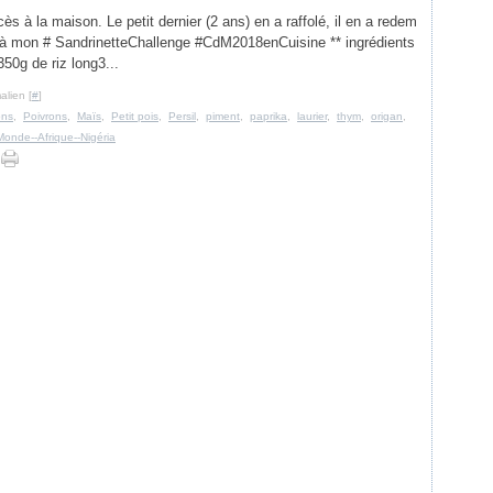
cès à la maison. Le petit dernier (2 ans) en a raffolé, il en a redem
pe à mon # SandrinetteChallenge #CdM2018enCuisine ** ingrédients
50g de riz long3...
alien [
#
]
ons
,
Poivrons
,
Maïs
,
Petit pois
,
Persil
,
piment
,
paprika
,
laurier
,
thym
,
origan
,
Monde--Afrique--Nigéria