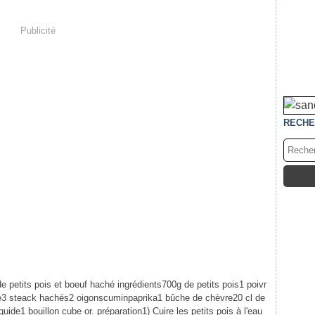
Publicité
RECHE
de petits pois et boeuf haché ingrédients700g de petits pois1 poivr
e3 steack hachés2 oigonscuminpaprika1 bûche de chèvre20 cl de
quide1 bouillon cube or. préparation1) Cuire les petits pois à l'eau