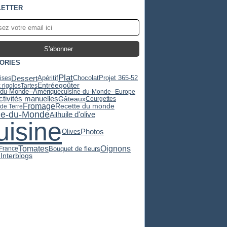
ETTER
ORIES
Plat
Dessert
Apéritif
Chocolat
Projet 365-52
ises
Entrée
goûter
 rigolos
Tartes
-du-Monde--Amérique
cuisine-du-Monde--Europe
ctivités manuelles
Gâteaux
Courgettes
Fromage
Recette du monde
e Terre
ne-du-Monde
huile d'olive
Ail
uisine
Olives
Photos
Tomates
Oignons
Bouquet de fleurs
-France
Interblogs