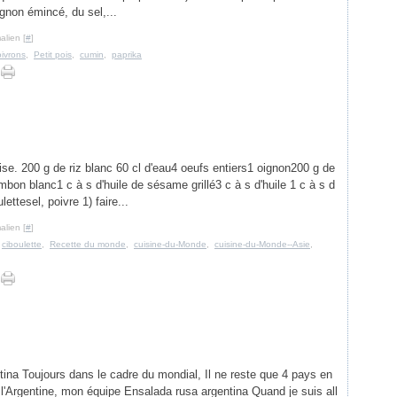
ignon émincé, du sel,...
alien [
#
]
ivrons
,
Petit pois
,
cumin
,
paprika
ise. 200 g de riz blanc 60 cl d'eau4 oeufs entiers1 oignon200 g de
mbon blanc1 c à s d'huile de sésame grillé3 c à s d'huile 1 c à s d
lettesel, poivre 1) faire...
alien [
#
]
,
ciboulette
,
Recette du monde
,
cuisine-du-Monde
,
cuisine-du-Monde--Asie
,
ina Toujours dans le cadre du mondial, Il ne reste que 4 pays en
 l'Argentine, mon équipe Ensalada rusa argentina Quand je suis all