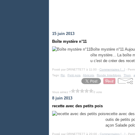
15 juin 2013
Boîte mystère n°11
Boîte mystère n°11 Aujour
oîte mystère... La boîte 
u c'est de créer des rece
Posté par DRINETTE77 à 11:00 -
Commentaires [
…
]
- Perma
Tags:
Riz
,
Petit pois
,
Abricots
,
Ronde Interblogs
,
Thon
,
Vous aimez ?
0 vote
8 juin 2013
recette avec des petits pois
recette avec des
outis de petits p
açon Salade polo
Posté par DRINETTE77 à 20:00 -
Commentaires [
…
]
- Perm