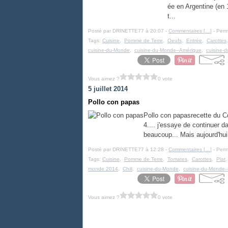
ée en Argentine (en 
t...
Posté par DRINETTE77 à 20:07 -
Commentaires [
…
]
- Perm
Tags:
Cuisine
,
Pomme de Terre
,
Oeufs
,
Entrée
,
Carottes
cuisine-du-Monde
,
cuisine-du-Monde--Amérique
,
cuisine-
Vous aimez ?
0 vote
5 juillet 2014
Pollo con papas
Pollo con papasrecette du C
4.... j'essaye de continuer d
beaucoup... Mais aujourd'hui
Posté par DRINETTE77 à 12:28 -
Commentaires [
…
]
- Perm
Tags:
Cuisine
,
Pomme de Terre
,
Tomates
,
Carottes
,
Plat
monde 2014
,
Chili
,
cuisine-du-Monde
,
cuisine-du-Monde-
Vous aimez ?
0 vote