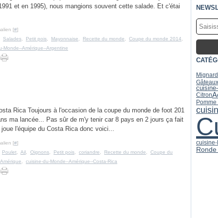
1991 et en 1995), nous mangions souvent cette salade. Et c'étai
NEWSL
alien [
#
]
,
Salades
,
Petit pois
,
Mayonnaise
,
Recette du monde
,
Coupe du monde 2014
,
du-Monde--Amérique--Argentine
CATÉG
Mignard
Gâteaux
cuisine
A
Citron
Pomme d
cuisi
osta Rica Toujours à l'occasion de la coupe du monde de foot 201
C
ans ma lancée... Pas sûr de m'y tenir car 8 pays en 2 jours ça fait
 joue l'équipe du Costa Rica donc voici...
cuisine
alien [
#
]
Ronde 
,
Poulet
,
Ail
,
Oignons
,
Petit pois
,
coriandre
,
Recette du monde
,
Coupe du
-Amérique
,
cuisine-du-Monde--Amérique--Costa-Rica