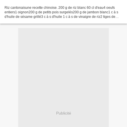
Riz cantonaisune recette chinoise. 200 g de riz blanc 60 cl d'eau4 oeufs
entiers1 oignon200 g de petits pois surgelés200 g de jambon blanc1 c à s
d'huile de sésame grillé3 c à s d'huile 1 c à s de vinaigre de riz2 tiges de
ciboulettesel, poivre 1) faire...
Publicité