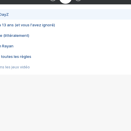
 DayZ
 a 13 ans (et vous l'avez ignoré)
e (littéralement)
im Rayan
 toutes les règles
s les jeux vidéo
us choquant de Rockstar ? - Le scandale BULLY
e plus moche de Steam
du RÊVE tourne au CAUCHEMAR
pendant 8 heures
it… à tort
umiliés par un jeu vidéo