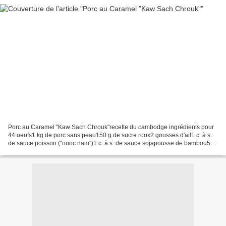
Porc au Caramel "Kaw Sach Chrouk"recette du cambodge ingrédients pour
44 oeufs1 kg de porc sans peau150 g de sucre roux2 gousses d'ail1 c. à s.
de sauce poisson ("nuoc nam")1 c. à s. de sauce sojapousse de bambou500
ml d'eau préparation0) cuire les oeufs...