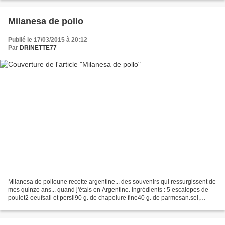
Milanesa de pollo
Publié le 17/03/2015 à 20:12
Par
DRINETTE77
Milanesa de polloune recette argentine... des souvenirs qui ressurgissent de
mes quinze ans... quand j'étais en Argentine. ingrédients : 5 escalopes de
poulet2 oeufsail et persil90 g. de chapelure fine40 g. de parmesan.sel,
poivre préparation : 1) Peler...