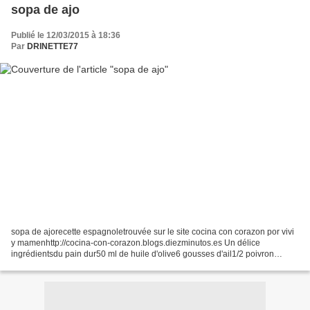
sopa de ajo
Publié le 12/03/2015 à 18:36
Par
DRINETTE77
sopa de ajorecette espagnoletrouvée sur le site cocina con corazon por vivi
y mamenhttp://cocina-con-corazon.blogs.diezminutos.es Un délice
ingrédientsdu pain dur50 ml de huile d'olive6 gousses d'ail1/2 poivron
rouge1 oignonpersil1.5 l d'eau chaudesel3...