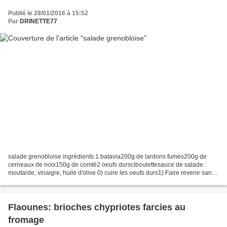
Publié le 28/01/2016 à 15:52
Par
DRINETTE77
salade grenobloise ingrédients 1 batavia200g de lardons fumés200g de
cerneaux de noix150g de comté2 oeufs dursciboulettesauce de salade :
moutarde, vinaigre, huile d'olive 0) cuire les oeufs durs1) Faire revenir sans
matière grasse les lardons. 2) Laver...
Flaounes: brioches chypriotes farcies au
fromage