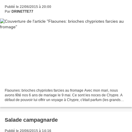
Publié le 22/06/2015 à 20:00
Par
DRINETTE77
Flaounes: brioches chypriotes farcies au fromage Avec mon mari, nous
avons fêté nos 6 ans de mariage le 9 mai. Ce sont les noces de Chypre. A
défaut de pouvoir lui offrir un voyage à Chypre, c'était parfum (les grands
esprits se rencontrent ) et deux...
Salade campagnarde
Publié le 20/06/2015 à 14:16