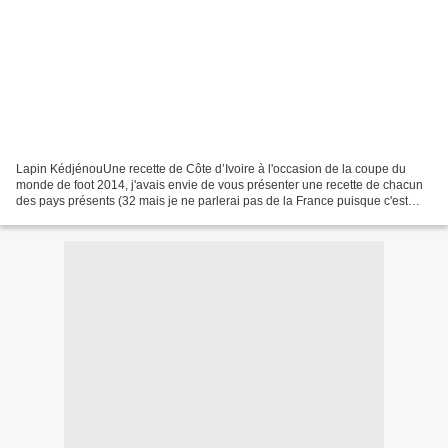
Lapin KédjénouUne recette de Côte d’Ivoire à l'occasion de la coupe du
monde de foot 2014, j'avais envie de vous présenter une recette de chacun
des pays présents (32 mais je ne parlerai pas de la France puisque c'est
mon pays et que j'ai déjà fait plein...