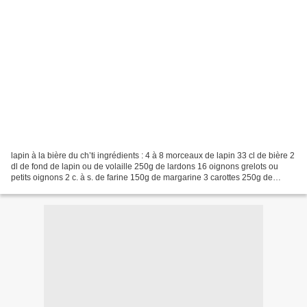
lapin à la bière du ch’ti ingrédients : 4 à 8 morceaux de lapin 33 cl de bière 2
dl de fond de lapin ou de volaille 250g de lardons 16 oignons grelots ou
petits oignons 2 c. à s. de farine 150g de margarine 3 carottes 250g de
champignons Préparation 1)Préparer...