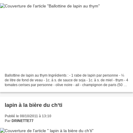
Ballottine de lapin au thym Ingrédients : - 1 rabe de lapin par personne - ¼
de litre de fond de veau - 1c. à s. de sauce de soja - 1c. à s. de miel - thym - 4
tomates cerises par personne - olive noire - ail - champignon de paris (50 g)
1) désosser le...
lapin à la bière du ch’ti
Publié le 08/10/2011 à 13:10
Par
DRINETTE77