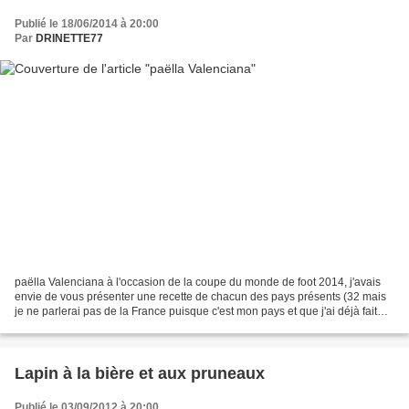
Publié le 18/06/2014 à 20:00
Par
DRINETTE77
paëlla Valenciana à l'occasion de la coupe du monde de foot 2014, j'avais
envie de vous présenter une recette de chacun des pays présents (32 mais
je ne parlerai pas de la France puisque c'est mon pays et que j'ai déjà fait
plein de recettes)Aujourd'hui,...
Lapin à la bière et aux pruneaux
Publié le 03/09/2012 à 20:00