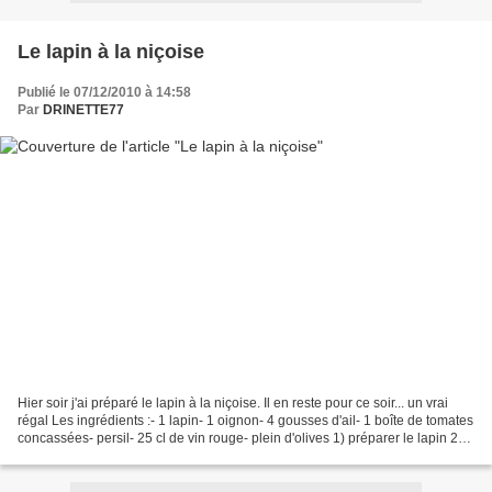
Le lapin à la niçoise
Publié le 07/12/2010 à 14:58
Par
DRINETTE77
Hier soir j'ai préparé le lapin à la niçoise. Il en reste pour ce soir... un vrai
régal Les ingrédients :- 1 lapin- 1 oignon- 4 gousses d'ail- 1 boîte de tomates
concassées- persil- 25 cl de vin rouge- plein d'olives 1) préparer le lapin 2)
Faire revenir...