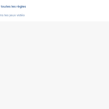
 toutes les règles
s les jeux vidéo
us choquant de Rockstar ? - Le scandale BULLY
e plus moche de Steam
du RÊVE tourne au CAUCHEMAR
pendant 8 heures
it… à tort
umiliés par un jeu vidéo
ire - Final Fantasy 8
ti un empire - Age of Empires
story DOFUS
tard, il crée l'un des pires jeux de tous les temps, MindsEye.