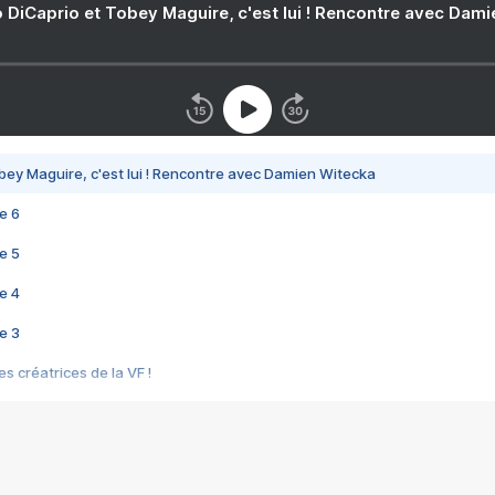
 DiCaprio et Tobey Maguire, c'est lui ! Rencontre avec Dam
bey Maguire, c'est lui ! Rencontre avec Damien Witecka
e 6
e 5
e 4
e 3
s créatrices de la VF !
e 2
e 1
e Mektoub My Love arrive enfin ! Rencontre avec Shaïn Boumedine et Sal