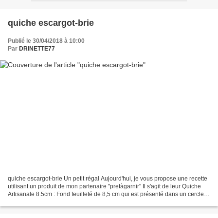
quiche escargot-brie
Publié le 30/04/2018 à 10:00
Par
DRINETTE77
quiche escargot-brie Un petit régal Aujourd'hui, je vous propose une recette
utilisant un produit de mon partenaire "pretàgarnir" Il s'agit de leur Quiche
Artisanale 8.5cm : Fond feuilleté de 8,5 cm qui est présenté dans un cercle
pourvu de papier de...