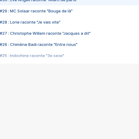
#29 : MC Solaar raconte "Bouge de là"
28 : Lorie raconte "Je vais vite"
#27 : Christophe Willem raconte "Jacques a dit"
#26 : Chimène Badi raconte "Entre nous"
#25 : Indochine raconte "3e sexe"
#24 : Zaho raconte "C'est chelou"
#23 : Patrick Bruel raconte "Au café des délices"
#22 : Kyo raconte "Le chemin"
#21 : Nolwenn Leroy raconte "Cassé"
#20 : Patrick Hernandez raconte "Born to be alive"
#19 : Lorie raconte "Près de moi"
#18 : Michael Jones raconte "A nos actes manqués" (avec Jean-Jacque