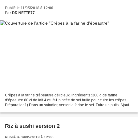
Publié le 11/05/2018 à 12:00
Par
DRINETTE77
Crêpes à la farine d'épeautre délicieux. ingrédients :300 g de farine
d’épeautre 60 cl de lait 4 œufs1 pincée de sel huile pour cuire les crêpes.
Préparation1) Dans un saladier, verser la farine le sel. Faire un puits. Ajouter
les œufs et mélanger. 2)...
Riz à sushi version 2
Publié le 09/05/2018 à 12:00