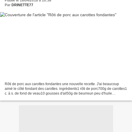
Publié le 18/04/2018 à 10:38
Par
DRINETTE77
Rôti de porc aux carottes fondantes une nouvelle recette. J'ai beaucoup
aimé le côté fondant des carottes. ingrédients1 rôti de porc700g de carottes1
c. à s. de fond de veau10 gousses d'ail50g de beurreun peu d'huile
d'oliveHerbes de Provence préparation1)...