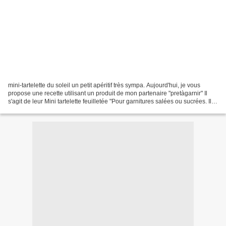
mini-tartelette du soleil un petit apéritif très sympa. Aujourd'hui, je vous
propose une recette utilisant un produit de mon partenaire "pretàgarnir" Il
s'agit de leur Mini tartelette feuilletée "Pour garnitures salées ou sucrées. Il
est conseillé de...