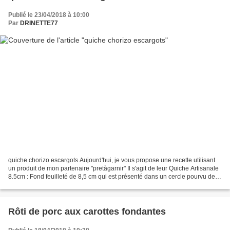
Publié le 23/04/2018 à 10:00
Par
DRINETTE77
quiche chorizo escargots Aujourd'hui, je vous propose une recette utilisant
un produit de mon partenaire "pretàgarnir" Il s'agit de leur Quiche Artisanale
8.5cm : Fond feuilleté de 8,5 cm qui est présenté dans un cercle pourvu de
papier de cuisson. Quiches...
Rôti de porc aux carottes fondantes