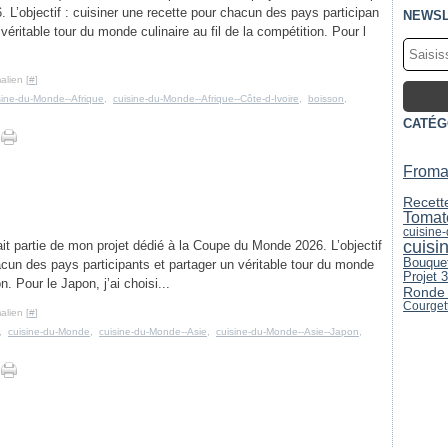
 L’objectif : cuisiner une recette pour chacun des pays participan
NEWSL
 véritable tour du monde culinaire au fil de la compétition. Pour l
alien [
#
]
sine-du-Monde--Afrique
,
cuisine-du-Monde--Afrique--Côte-d-Ivoire
,
boisson
,
CATÉG
From
Recett
Tomat
cuisine
cuisi
it partie de mon projet dédié à la Coupe du Monde 2026. L’objectif
Bouquet
acun des pays participants et partager un véritable tour du monde
Projet 
on. Pour le Japon, j’ai choisi...
Ronde 
Courget
alien [
#
]
,
cuisine-du-Monde
,
cuisine-du-Monde--Asie
,
cuisine-du-Monde--Asie--Japon
,