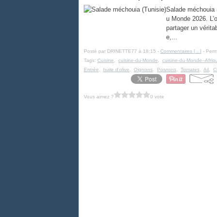
Salade méchouia (T
u Monde 2026. L’ob
partager un vérita
e,...
Posté par DRINETTE77 à 18:15 -
Commentaires [
…
]
- Perm
Tags:
Cuisine
,
cuisine-du-Monde
,
cuisine-du-Monde--Afriq
Entrée
,
huile d'olive
,
Oignons
,
Poivrons
,
Tomates
,
Ail
,
C
Vous aimez ?
0 vote