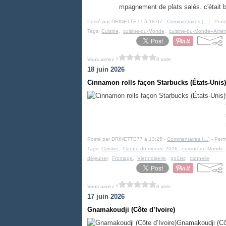
mpagnement de plats salés. c'était b
Posté par DRINETTE77 à 18:07 -
Commentaires [
…
]
- Perm
Tags:
Cuisine
,
cuisine-du-Monde
,
cuisine-du-Monde--Amér
Vous aimez ?
0 vote
18 juin 2026
Cinnamon rolls façon Starbucks (États-Unis)
Posté par DRINETTE77 à 13:25 -
Commentaires [
…
]
- Perm
Tags:
Cuisine
,
Coupe du monde 2026
,
cuisine-du-Monde
déjeuner
,
Fromage
,
Viennoiserie
,
goûter
,
cannelle
Vous aimez ?
0 vote
17 juin 2026
Gnamakoudji (Côte d’Ivoire)
Gnamakoudji (Côte