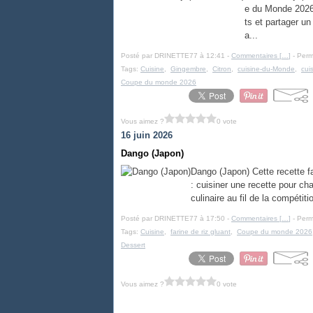
e du Monde 2026.
ts et partager un
a...
Posté par DRINETTE77 à 12:41 -
Commentaires [
…
]
- Perm
Tags:
Cuisine
,
Gingembre
,
Citron
,
cuisine-du-Monde
,
cui
Coupe du monde 2026
Vous aimez ?
0 vote
16 juin 2026
Dango (Japon)
Dango (Japon) Cette recette fa
: cuisiner une recette pour ch
culinaire au fil de la compétiti
Posté par DRINETTE77 à 17:50 -
Commentaires [
…
]
- Perm
Tags:
Cuisine
,
farine de riz gluant
,
Coupe du monde 2026
Dessert
Vous aimez ?
0 vote