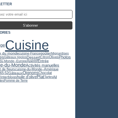
ETTER
ORIES
Cuisine
age
e du monde
goûter
cuisine-France
Mignardises
es
Dessert
Olives
Photos
Gâteaux rigolos
Citron
Apéritif
Entrée
-du-Monde--Europe
ne-du-Monde
Activités manuelles
 de fleurs
cuisine-du-Monde--Amérique
Oignons
365-52
Gâteaux
Chocolat
Plat
huile d'olive
Ail
Interblogs
Tartes
tes
Pomme de Terre