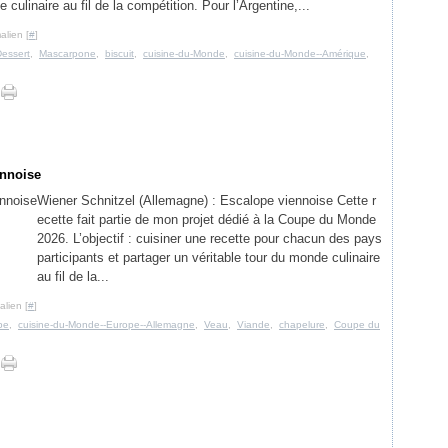
 culinaire au fil de la compétition. Pour l’Argentine,...
alien [
#
]
essert
,
Mascarpone
,
biscuit
,
cuisine-du-Monde
,
cuisine-du-Monde--Amérique
,
ennoise
Wiener Schnitzel (Allemagne) : Escalope viennoise Cette r
ecette fait partie de mon projet dédié à la Coupe du Monde
2026. L’objectif : cuisiner une recette pour chacun des pays
participants et partager un véritable tour du monde culinaire
au fil de la...
lien [
#
]
pe
,
cuisine-du-Monde--Europe--Allemagne
,
Veau
,
Viande
,
chapelure
,
Coupe du