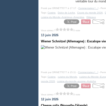
véritable tour du monde
Posté par DRINETTE77 à 17:17 -
Commentaires [
…
]
- Perm
Tags:
Cuisine
,
Dulce de Leche
,
Coupe du monde 2026
,
D
cuisine-du-Monde--Amérique--Argentine
,
Gâteaux
Vous aimez ?
0 vote
13 juin 2026
Wiener Schnitzel (Allemagne) : Escalope vi
Posté par DRINETTE77 à 15:11 -
Commentaires [
…
]
- Perma
Tags:
Cuisine
,
cuisine-du-Monde
,
cuisine-du-Monde--Euro
monde 2026
,
cuisine-du-monde--europe--Autriche
Vous aimez ?
0 vote
12 juin 2026
Cheese rolls (Nouvelle-Zélande)