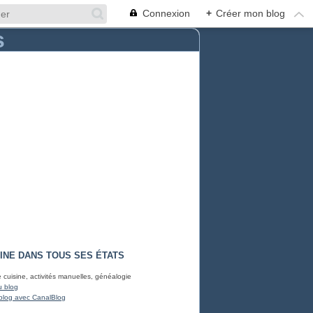
Connexion
+
Créer mon blog
INE DANS TOUS SES ÉTATS
e cuisine, activités manuelles, généalogie
u blog
blog avec CanalBlog