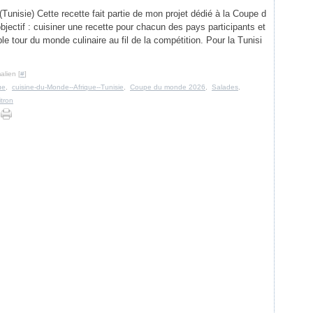
unisie) Cette recette fait partie de mon projet dédié à la Coupe d
jectif : cuisiner une recette pour chacun des pays participants et
ble tour du monde culinaire au fil de la compétition. Pour la Tunisi
alien [
#
]
ue
,
cuisine-du-Monde--Afrique--Tunisie
,
Coupe du monde 2026
,
Salades
,
itron