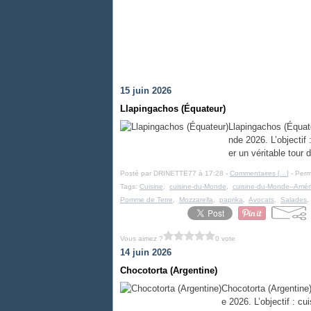
15 juin 2026
Llapingachos (Équateur)
Llapingachos (Équate
nde 2026. L’objectif
er un véritable tour 
Posté par DRINETTE77 à 17:28 -
Commentaires [
…
]
- Perm
Tags:
Cuisine
,
cuisine-du-Monde
,
cuisine-du-Monde--Amér
Pomme de Terre
,
Mozzarella
,
paprika
,
Avocats
,
Salades
Vous aimez ?
0 vote
14 juin 2026
Chocotorta (Argentine)
Chocotorta (Argentine)
e 2026. L’objectif : c