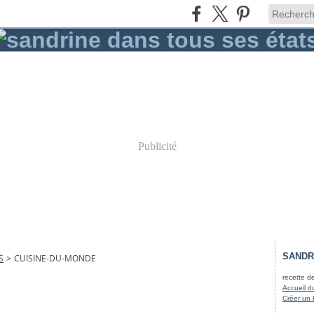
Publicité
SANDR
S
>
CUISINE-DU-MONDE
recette d
Accueil d
Créer un 