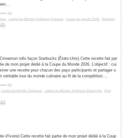
ien...
alien [
#
]
ique
,
cuisine-du-Monde--Amérique--Panama
,
Coupe du monde 2026
,
Beignets
Cinnamon rolls façon Starbucks (États-Unis) Cette recette fait par
tie de mon projet dédié à la Coupe du Monde 2026. L’objectif : cui
siner une recette pour chacun des pays participants et partager u
n véritable tour du monde culinaire au fil de la compétition....
alien [
#
]
,
cuisine-du-Monde--Amérique
,
cuisine-du-Monde--Amérique--Etats-Unis
,
Petit
 d’Ivoire) Cette recette fait partie de mon projet dédié à la Coup