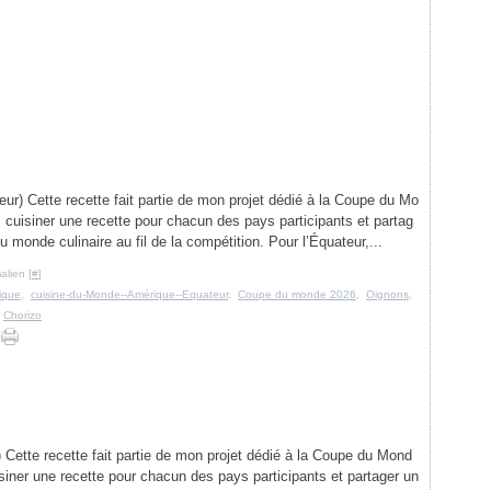
ur) Cette recette fait partie de mon projet dédié à la Coupe du Mo
 : cuisiner une recette pour chacun des pays participants et partag
du monde culinaire au fil de la compétition. Pour l’Équateur,...
alien [
#
]
ique
,
cuisine-du-Monde--Amérique--Equateur
,
Coupe du monde 2026
,
Oignons
,
,
Chorizo
 Cette recette fait partie de mon projet dédié à la Coupe du Mond
uisiner une recette pour chacun des pays participants et partager un