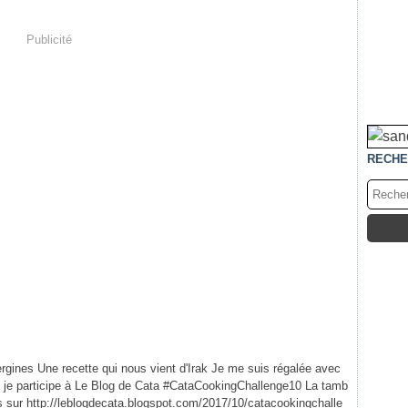
Publicité
RECHE
bergines Une recette qui nous vient d'Irak Je me suis régalée avec
te je participe à Le Blog de Cata #CataCookingChallenge10 La tamb
s sur http://leblogdecata.blogspot.com/2017/10/catacookingchalle