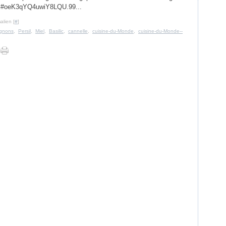
ml#oeK3qYQ4uwiY8LQU.99...
alien [
#
]
gnons
,
Persil
,
Miel
,
Basilic
,
cannelle
,
cuisine-du-Monde
,
cuisine-du-Monde--