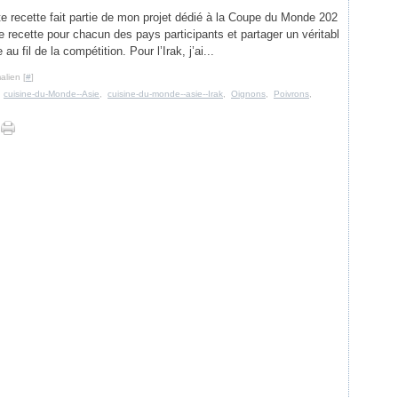
tte recette fait partie de mon projet dédié à la Coupe du Monde 202
une recette pour chacun des pays participants et partager un véritabl
au fil de la compétition. Pour l’Irak, j’ai...
alien [
#
]
,
cuisine-du-Monde--Asie
,
cuisine-du-monde--asie--Irak
,
Oignons
,
Poivrons
,