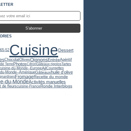
ETTER
ORIES
Cuisine
Dessert
365-52
es
Oignons
Chocolat
Olives
Apéritif
Entrée
Photos
e Terre
Citron
Gâteaux rigolos
Tartes
Ail
cuisine-du-Monde--Europe
Courgettes
huile d'olive
Gâteaux
-du-Monde--Amérique
Fromage
Recette du monde
gnardises
ne-du-Monde
Activités manuelles
 de fleurs
Ronde Interblogs
cuisine-France