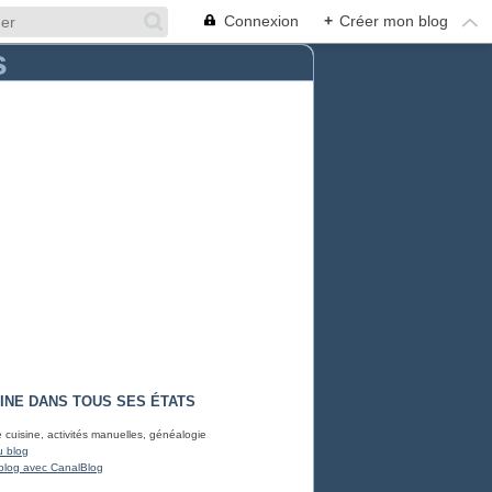
Connexion
+
Créer mon blog
INE DANS TOUS SES ÉTATS
e cuisine, activités manuelles, généalogie
u blog
blog avec CanalBlog