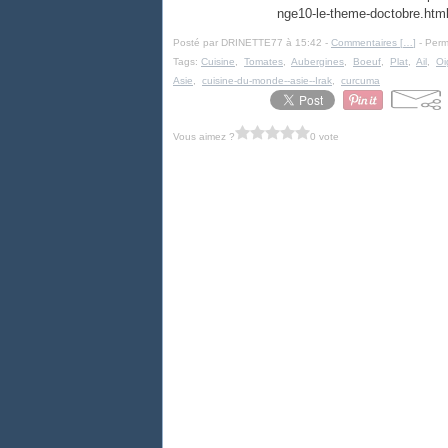
nge10-le-theme-doctobre.ht
Posté par DRINETTE77 à 15:42 -
Commentaires [
…
]
- Perm
Tags:
Cuisine
,
Tomates
,
Aubergines
,
Boeuf
,
Plat
,
Ail
,
Oi
Asie
,
cuisine-du-monde--asie--Irak
,
curcuma
Vous aimez ?
0 vote