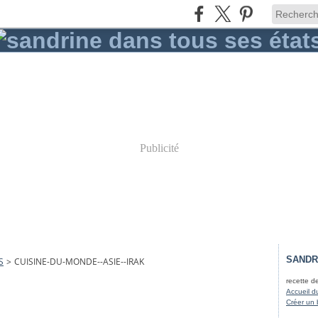
Publicité
SANDR
S
>
CUISINE-DU-MONDE--ASIE--IRAK
recette d
Accueil d
Créer un 