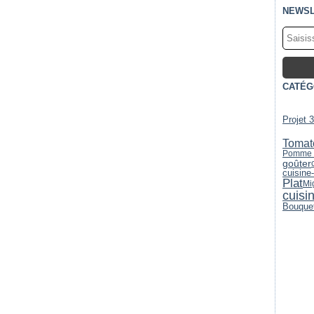
NEWSL
CATÉG
Projet 
Tomat
Pomme d
goûter
cuisine
Plat
Mi
cuisi
Bouquet