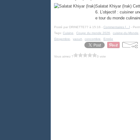
Salatat Khiyar (Irak) Ce
6. L’objectif : cuisiner 
e tour du monde culinaire 
Posté par DRINETTE77 à 15:16 -
Commentaires [
…
]
- Perm
Tags:
Cuisine
,
Coupe du monde 2026
,
cuisine-du-Monde
Gingembre
,
yaourt
,
concombre
,
Entrée
Vous aimez ?
0 vote