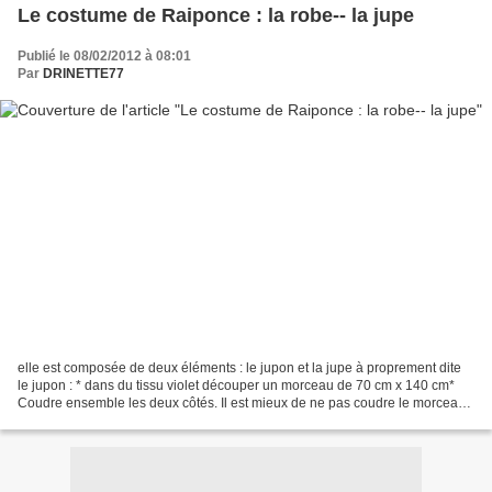
Le costume de Raiponce : la robe-- la jupe
Publié le 08/02/2012 à 08:01
Par
DRINETTE77
elle est composée de deux éléments : le jupon et la jupe à proprement dite
le jupon : * dans du tissu violet découper un morceau de 70 cm x 140 cm*
Coudre ensemble les deux côtés. Il est mieux de ne pas coudre le morceau
qui servira à faire le boitier...