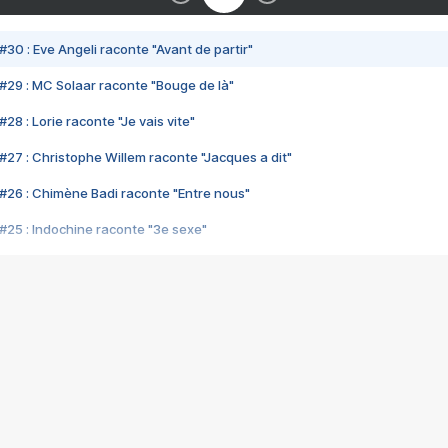
#30 : Eve Angeli raconte "Avant de partir"
#29 : MC Solaar raconte "Bouge de là"
28 : Lorie raconte "Je vais vite"
#27 : Christophe Willem raconte "Jacques a dit"
#26 : Chimène Badi raconte "Entre nous"
#25 : Indochine raconte "3e sexe"
#24 : Zaho raconte "C'est chelou"
#23 : Patrick Bruel raconte "Au café des délices"
#22 : Kyo raconte "Le chemin"
#21 : Nolwenn Leroy raconte "Cassé"
#20 : Patrick Hernandez raconte "Born to be alive"
#19 : Lorie raconte "Près de moi"