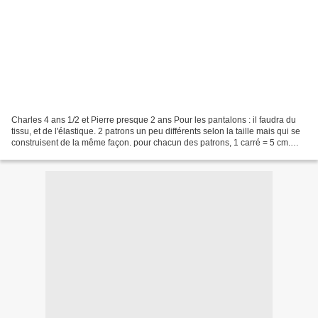
Charles 4 ans 1/2 et Pierre presque 2 ans Pour les pantalons : il faudra du
tissu, et de l'élastique. 2 patrons un peu différents selon la taille mais qui se
construisent de la même façon. pour chacun des patrons, 1 carré = 5 cm.
Pour le pantalon de 3...