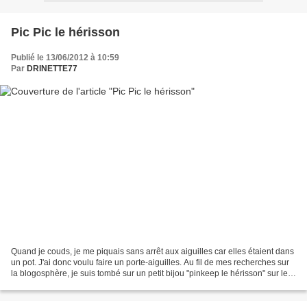
Pic Pic le hérisson
Publié le 13/06/2012 à 10:59
Par
DRINETTE77
Quand je couds, je me piquais sans arrêt aux aiguilles car elles étaient dans
un pot. J'ai donc voulu faire un porte-aiguilles. Au fil de mes recherches sur
la blogosphère, je suis tombé sur un petit bijou "pinkeep le hérisson" sur le
blog de Claire et...