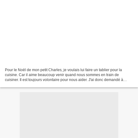
Pour le Noël de mon petit Charles, je voulais lui faire un tablier pour la
cuisine. Car il aime beaucoup venir quand nous sommes en train de
cuisiner. Il est toujours volontaire pour nous aider. J'ai donc demandé à
Monique si elle avait un patron. Elle...