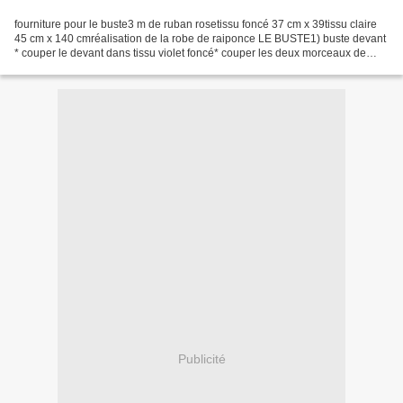
fourniture pour le buste3 m de ruban rosetissu foncé 37 cm x 39tissu claire
45 cm x 140 cmréalisation de la robe de raiponce LE BUSTE1) buste devant
* couper le devant dans tissu violet foncé* couper les deux morceaux de
devant dans le tissu violet clair*...
Publicité