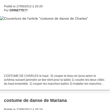
Publié le 27/06/2012 à 20:20
Par
DRINETTE77
COSTUME DE CHARLES le haut : 0) couper le tissu en lycra selon le
schéma suivant (prendre un tee-shirt pour la taille) 1) coudre les deux côtés
du haut ensemble. 2) couper les manches ballon 3) installer les manches
endroit contre endroit. pour le tablier...
costume de danse de Mariana
Publié le 27/06/2012 à 20:10