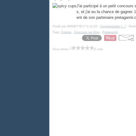
J'ai participé à un petit concour
s, et j'ai eu la chance de gagner.
ent de son partenaire pretagarnir.c
Posté par DRINETTE77 à 11:34 -
Commentaires [
…
]
- Perma
Tags:
Cuisine
,
Concours sur blog
,
Pretagarnir
Vous aimez ?
0 vote