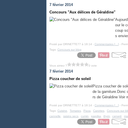
7 février 2014
Concours "Aux délices de Géraldine"
Aujourd
our le 
coup so
s envies.
Posté par DRINETTE77 à 18:14 -
Commentaires [
…
]
- Perm
Tags:
Concours sur blog
Vous aimez ?
0 vote
7 février 2014
Pizza coucher de soleil
Pizza coucher de sole
de la garniture.Donc 
rs de Géraldine Voir 
Posté par DRINETTE77 à 18:14 -
Commentaires [
…
]
- Perm
Tags:
Cuisine
,
Tomates
,
Pizza
,
Carottes
,
Concours sur b
cannelle
,
raisins secs
,
cumin
,
paprika
,
thym
,
canard
,
ma