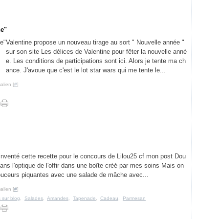
ne"
Valentine propose un nouveau tirage au sort " Nouvelle année "
sur son site Les délices de Valentine pour fêter la nouvelle anné
e. Les conditions de participations sont ici. Alors je tente ma ch
ance. J'avoue que c'est le lot star wars qui me tente le...
alien [
#
]
inventé cette recette pour le concours de Lilou25 cf mon post Dou
dans l'optique de l'offir dans une boîte créé par mes soins Mais on
douceurs piquantes avec une salade de mâche avec...
alien [
#
]
 sur blog
,
Salades
,
Amandes
,
Tapenade
,
Cadeau
,
Parmesan