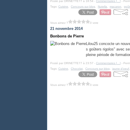
Posté par DRINETTE77 à 18:54 -
Commentaires [
…
]
- Perm
Tags:
Cuisine
,
Concours sur blog
,
Nutella
,
macaron
,
goût
Vous aimez ?
0 vote
21 novembre 2014
Bonbons de Pierre
Lilou25 concocte un nouve
s goûters rigolos" avec se
pleine période de formation
Posté par DRINETTE77 à 23:57 -
Commentaires [
…
]
- Perm
Tags:
Cuisine
,
Chocolat
,
Concours sur blog
,
jaune d'oeuf
Vous aimez ?
0 vote