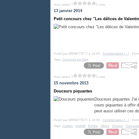
Vous aimez ?
0 vote
13 janvier 2014
Petit concours chez "Les délices de Valenti
Posté par DRINETTE77 à 16:05 -
Commentaires [
…
]
- Perm
Tags:
Concours sur blog
Vous aimez ?
0 vote
15 novembre 2013
Douceurs piquantes
Douceurs piquantes J'ai 
ceurs piquantes à offrir 
peut aussi utiliser ces 
Posté par DRINETTE77 à 10:00 -
Commentaires [
…
]
- Perm
Tags:
Cuisine
,
Apéritif
,
Entrée
,
Olives
,
Chorizo
,
Concours