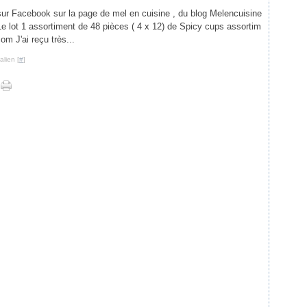
s sur Facebook sur la page de mel en cuisine , du blog Melencuisine
 Le lot 1 assortiment de 48 pièces ( 4 x 12) de Spicy cups assortim
om J'ai reçu très...
lien [
#
]