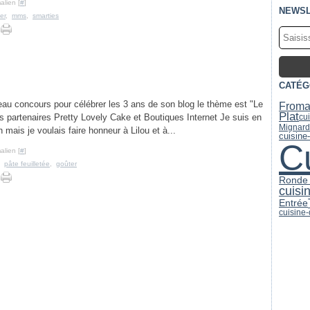
alien [
#
]
NEWSL
er
,
mms
,
smarties
CATÉG
au concours pour célébrer les 3 ans de son blog le thème est "Le
From
Plat
s partenaires Pretty Lovely Cake et Boutiques Internet Je suis en
cu
Mignard
 mais je voulais faire honneur à Lilou et à...
cuisine
C
alien [
#
]
,
pâte feuilletée
,
goûter
Ronde 
cuisi
Entrée
cuisine