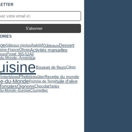
ETTER
ORIES
age
Dessert
Apéritif
Gâteaux
Gâteaux rigolos
Activités manuelles
Olives
isine-France
Projet 365-52
Ail
ises
-du-Monde--Amérique
uisine
Bouquet de fleurs
Citron
Recette du monde
Photos
Interblogs
goûter
ne-du-Monde
huile d'olive
Pomme de Terre
Tomates
Oignons
Chocolat
Tartes
-du-Monde--Europe
Courgettes