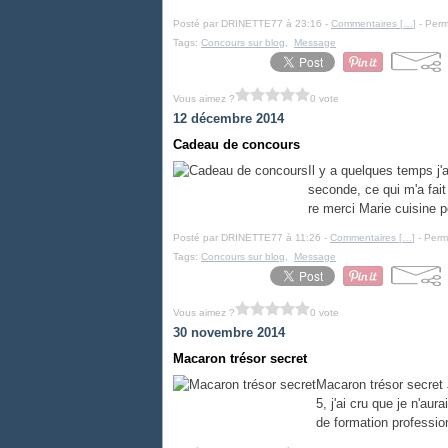
Posté par DRINETTE77 à 23:16 -
Commentaires [
…
]
- Perm
Tags:
Concours sur blog
,
Message
Vous aimez ?
0 vote
12 décembre 2014
Cadeau de concours
Il y a quelques temps j'
seconde, ce qui m'a fait
re merci Marie cuisine p
Posté par DRINETTE77 à 11:26 -
Commentaires [
…
]
- Perma
Tags:
Concours sur blog
,
Message
Vous aimez ?
0 vote
30 novembre 2014
Macaron trésor secret
Macaron trésor secret 
5, j'ai cru que je n'au
de formation profession