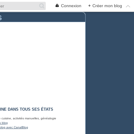
Connexion
+
Créer mon blog
INE DANS TOUS SES ÉTATS
e cuisine, activités manuelles, généalogie
u blog
blog avec CanalBlog