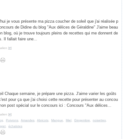
'hui je vous présente ma pizza coucher de soleil que j'ai réalisée p
concours de Didine du blog "Aux délices de Géraldine" J'aime beau
n blog, où je trouve toujours pleins de recettes qui me donnent de
 Il fallait faire une...
alien [
#
]
il Chaque semaine, je prépare une pizza. J'aime varier les goûts
c'est pour ça que j'ai choisi cette recette pour présenter au concou
mon post spécial sur le concours ici : Concours "Aux délices...
alien [
#
]
log
,
Poivrons
,
Amandes
,
Abricots
,
Mangue
,
Miel
,
Gingembre
,
noisettes
,
gret
,
échalotes