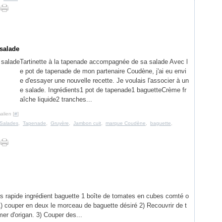
 salade
Tartinette à la tapenade accompagnée de sa salade Avec l
e pot de tapenade de mon partenaire Coudène, j'ai eu envi
e d'essayer une nouvelle recette. Je voulais l'associer à un
e salade. Ingrédients1 pot de tapenade1 baguetteCrème fr
aîche liquide2 tranches...
alien [
#
]
Salades
,
Tapenade
,
Gruyère
,
Jambon cuit
,
marque Coudène
,
baguette
,
epas rapide ingrédient baguette 1 boîte de tomates en cubes comté o
1) couper en deux le morceau de baguette désiré 2) Recouvrir de t
er d'origan. 3) Couper des...