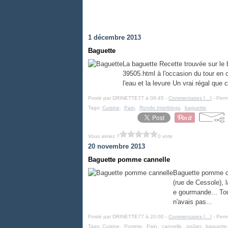
1 décembre 2013
Baguette
La baguette Recette trouvée sur le 
39505.html à l'occasion du tour en
l'eau et la levure Un vrai régal que 
Posté par DRINETTE77 à 08:45 -
Commentaires [
…
]
- Perm
Tags:
Cuisine
,
Pain
,
Ronde Interblogs
,
baguette
Vous aimez ?
0 vote
20 novembre 2013
Baguette pomme cannelle
Baguette pomme ca
(rue de Cessole), 
e gourmande... Tou
n'avais pas...
Posté par DRINETTE77 à 20:00 -
Commentaires [
…
]
- Perm
Tags:
Cuisine
,
Pomme
,
Pain
,
cannelle
,
goûter
,
baguette