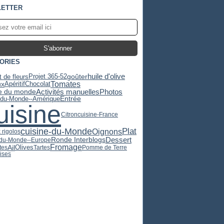
ETTER
ORIES
huile d'olive
Projet 365-52
 de fleurs
goûter
Tomates
ux
Apéritif
Chocolat
e du monde
Activités manuelles
Photos
Entrée
-du-Monde--Amérique
uisine
Citron
cuisine-France
cuisine-du-Monde
Plat
Oignons
 rigolos
Dessert
Ronde Interblogs
-du-Monde--Europe
Fromage
Ail
Olives
tes
Tartes
Pomme de Terre
ises