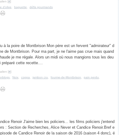
lien [
#
]
le d'olive
,
baguette
,
défis gourmands
u à la poire de Montbrison Mon père est un fervent "admirateur" d
me de Montbrison. Pour ma part, je ne l'aime pas crue mais quand
chaude je me régale. Alors un midi où nous mangions tous les deu
ai préparé cette recette....
alien [
#
]
erblogs
,
Noix
,
coppa
,
jambon cru
,
fourme-de-Montbrison
,
pain perdu
,
ice Renoir J'aime bien les policiers... les films policiers j'entend
iers : Section de Recherches, Alice Never et Candice Renoir.Bref e
épisode de Candice Renoir de la saison de 2016 (saison 4 donc), é