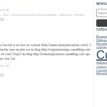
NEWSL
alien [
#
]
h
,
Thon
,
Inspiration littéraire ou cinématographique
,
huile d'olive
,
baguette
CATÉG
Bouquet
Gâtea
Recett
 inscrite à un tour en cuisine (http://www.untourencuisine.com/) J
cuisine
iocher une recette sur le blog http://virginiemoreau.canalblog.com
C
e et c'est Chau7 du blog http://chausetpcuisine.canalblog.com qui
ez moi J'ai...
Gâteaux
alien [
#
]
cuisine
Courget
Mignard