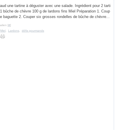
ud une tartine à déguster avec une salade. Ingrédient pour 2 tarti
1 bûche de chèvre 100 g de lardons fins Miel Préparation 1. Coup
e baguette 2. Couper six grosses rondelles de bûche de chèvre...
alien [
#
]
,
Miel
,
Lardons
,
défis gourmands