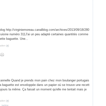
blog http://virginiemoreau.canalblog.com/archives/2013/09/18/280
 cuisine numéro 311J'ai un peu adapté certaines quantités comme
cette baguette. Une...
alien [
#
]
nnelle Quand je prends mon pain chez mon boulanger portugais
la baguette est enveloppée dans un papier où se trouve une recett
jours la même. Ça faisait un moment qu'elle me tentait mais je
alien [
#
]
,
tartine