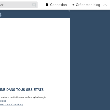
Connexion
+
Créer mon blog
INE DANS TOUS SES ÉTATS
e cuisine, activités manuelles, généalogie
u blog
blog avec CanalBlog