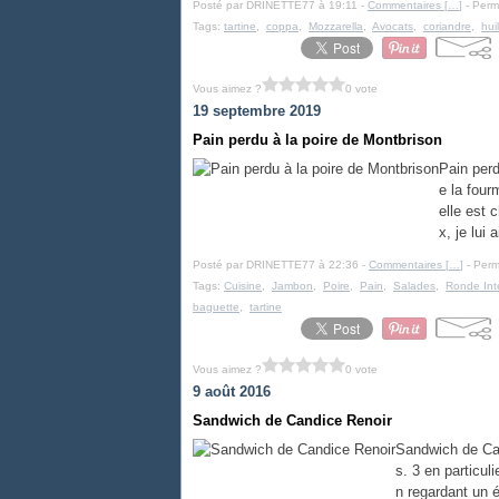
Posté par DRINETTE77 à 19:11 -
Commentaires [
…
]
- Perma
Tags:
tartine
,
coppa
,
Mozzarella
,
Avocats
,
coriandre
,
hui
Vous aimez ?
0 vote
19 septembre 2019
Pain perdu à la poire de Montbrison
Pain perd
e la four
elle est 
x, je lui 
Posté par DRINETTE77 à 22:36 -
Commentaires [
…
]
- Perm
Tags:
Cuisine
,
Jambon
,
Poire
,
Pain
,
Salades
,
Ronde Int
baguette
,
tartine
Vous aimez ?
0 vote
9 août 2016
Sandwich de Candice Renoir
Sandwich de Cand
s. 3 en particul
n regardant un 