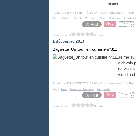
pisode...
Posté par DRINETTE77 à 20:34 -
Commentaires [
…
]
- Perm
Tags:
Cuisine
,
Oeufs
,
Tomates
,
Pain
,
Salades
,
Sandwic
Vous aimez ?
0 vote
1 décembre 2013
Baguette_Un tour en cuisine n°311
Je me suis
e devais p
de Virgini
viendra ch
Posté par DRINETTE77 à 09:00 -
Commentaires [
…
]
- Perm
Tags:
Pain
,
Ronde Interblogs
,
baguette
Vous aimez ?
0 vote