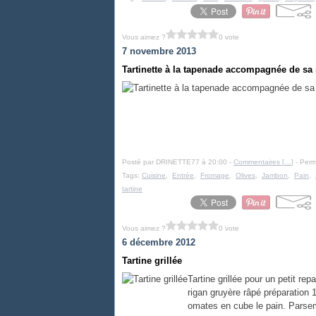
Vous aimez ?
0 vote
7 novembre 2013
Tartinette à la tapenade accompagnée de sa
Posté par DRINETTE77 à 20:00 -
Commentaires [
…
]
- Perm
Tags:
Cuisine
,
Entrée
,
Fromage
,
Olives
,
Jambon
,
Pain
,
tartine
Vous aimez ?
0 vote
6 décembre 2012
Tartine grillée
Tartine grillée pour un petit r
rigan gruyère râpé préparation 
omates en cube le pain. Parsem