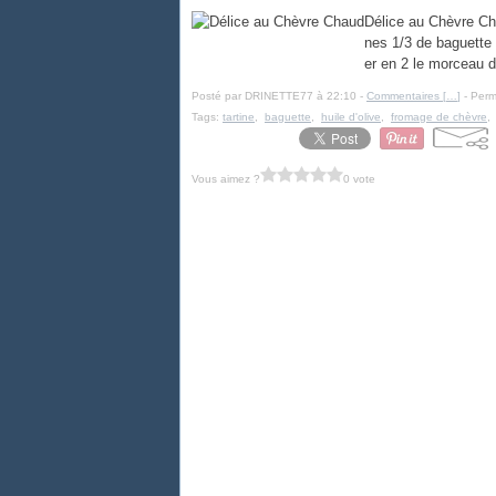
Délice au Chèvre Cha
nes 1/3 de baguette 
er en 2 le morceau d
Posté par DRINETTE77 à 22:10 -
Commentaires [
…
]
- Perm
Tags:
tartine
,
baguette
,
huile d'olive
,
fromage de chèvre
Vous aimez ?
0 vote