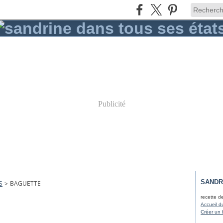
Publicité
SANDR
S
>
BAGUETTE
recette d
Accueil d
Créer un 