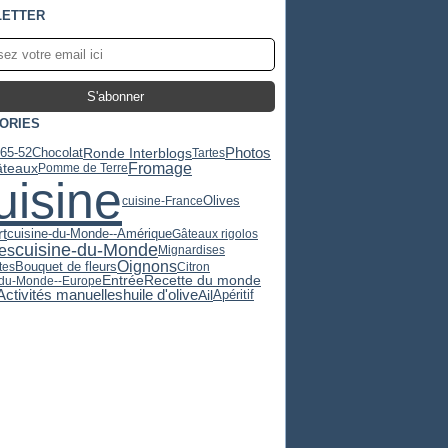
ETTER
ORIES
365-52
Chocolat
Photos
Ronde Interblogs
Tartes
Fromage
teaux
Pomme de Terre
uisine
Olives
cuisine-France
t
cuisine-du-Monde--Amérique
Gâteaux rigolos
cuisine-du-Monde
es
Mignardises
Oignons
Bouquet de fleurs
tes
Citron
Recette du monde
Entrée
-du-Monde--Europe
huile d'olive
Activités manuelles
Ail
Apéritif