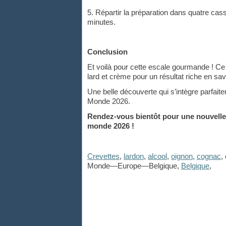
5. Répartir la préparation dans quatre cass
minutes.
Conclusion
Et voilà pour cette escale gourmande ! Ce 
lard et crème pour un résultat riche en sa
Une belle découverte qui s’intègre parfai
Monde 2026.
Rendez-vous bientôt pour une nouvelle
monde 2026 !
Crevettes
,
lardon
,
alcool
,
oignon
,
cognac
,
Monde—Europe—Belgique,
Belgique
,