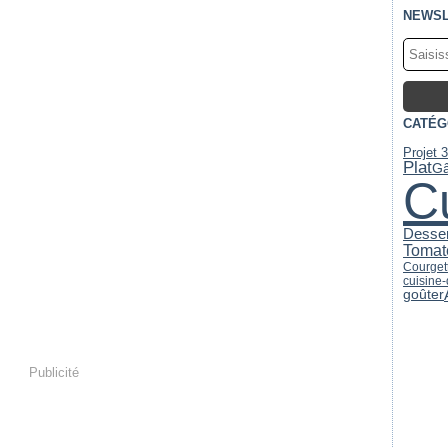
NEWSL
CATÉG
Projet 
Plat
Gâ
C
Desser
Tomat
Courget
cuisine
goûter
Publicité