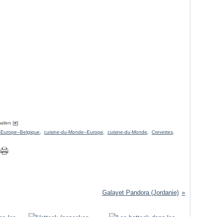
alien [
#
]
-Europe--Belgique
,
cuisine-du-Monde--Europe
,
cuisine-du-Monde
,
Crevettes
,
Galayet Pandora (Jordanie)