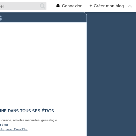
Connexion
+
Créer mon blog
INE DANS TOUS SES ÉTATS
e cuisine, activités manuelles, généalogie
u blog
blog avec CanalBlog