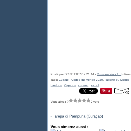
Posté par DRINETTE77 à 21:44 -
Commentaires [
…
]
- Perm
Tags:
Cuisine
,
Coupe du monde 2026
,
cuisine-du-Monde-
Lardons
,
Oignons
,
cognac
,
alcool
Vous aimez ?
0 vote
arepa di Pampuna (Curaçao)
Vous aimerez aussi :