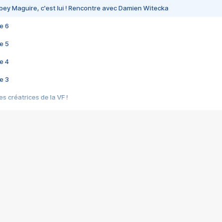
bey Maguire, c'est lui ! Rencontre avec Damien Witecka
e 6
e 5
e 4
e 3
s créatrices de la VF !
e 2
e 1
e Mektoub My Love arrive enfin ! Rencontre avec Shaïn Boumedine et Sal
i : après Toni en famille
elle réalise le bouleversant Dites lui que je l'aime
ais ! Rencontre autour de Vie privée de Rebecca Zlotowski