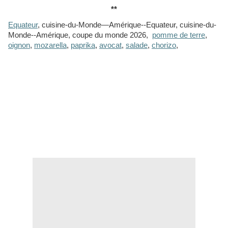
**
Equateur
, cuisine-du-Monde—Amérique--Equateur, cuisine-du-
Monde--Amérique, coupe du monde 2026,
pomme de terre
,
oignon
,
mozarella
,
paprika
,
avocat
,
salade
,
chorizo
,