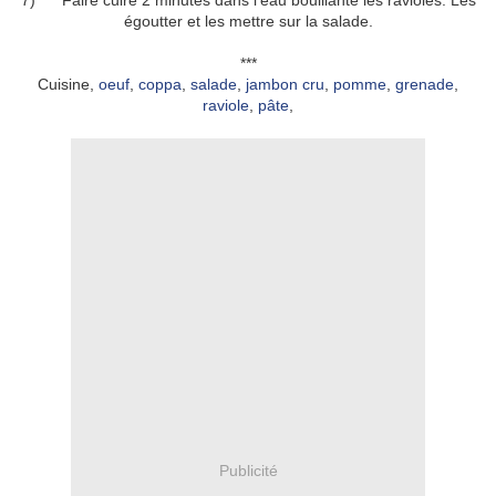
7) Faire cuire 2 minutes dans l’eau bouillante les ravioles. Les
égoutter et les mettre sur la salade.
***
Cuisine,
oeuf
,
coppa
,
salade
,
jambon cru
,
pomme
,
grenade
,
raviole
,
pâte
,
Publicité