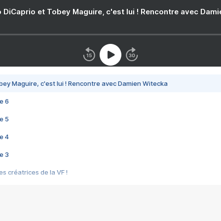
 DiCaprio et Tobey Maguire, c'est lui ! Rencontre avec Dam
bey Maguire, c'est lui ! Rencontre avec Damien Witecka
e 6
e 5
e 4
e 3
s créatrices de la VF !
e 2
e 1