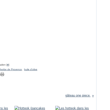
alien [
#
]
herbe de Provence
,
huile d'olive
gâteau one piece.