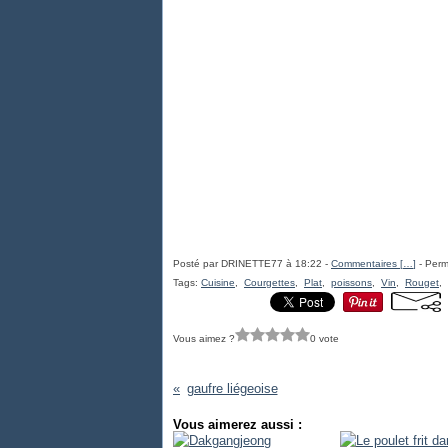
Posté par DRINETTE77 à 18:22 -
Commentaires [
…
]
- Perm
Tags:
Cuisine
,
Courgettes
,
Plat
,
poissons
,
Vin
,
Rouget
,
Vous aimez ?
0 vote
gaufre liégeoise
Vous aimerez aussi :