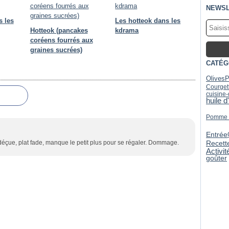
NEWSL
s les
Les hotteok dans les
Hotteok (pancakes
kdrama
coréens fourrés aux
graines sucrées)
CATÉG
Olives
P
Courget
cuisine
huile d
Pomme d
Entrée
Recett
suis déçue, plat fade, manque le petit plus pour se régaler. Dommage.
Activi
goûter