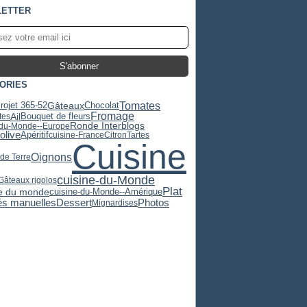
ETTER
ORIES
Tomates
rojet 365-52
Gâteaux
Chocolat
Fromage
Ail
Bouquet de fleurs
tes
Ronde Interblogs
-du-Monde--Europe
'olive
Apéritif
cuisine-France
Citron
Tartes
Cuisine
Oignons
e Terre
cuisine-du-Monde
Gâteaux rigolos
Plat
e du monde
cuisine-du-Monde--Amérique
tés manuelles
Dessert
Photos
Mignardises