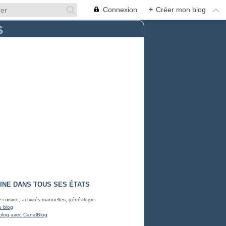
Connexion
+
Créer mon blog
INE DANS TOUS SES ÉTATS
e cuisine, activités manuelles, généalogie
u blog
blog avec CanalBlog