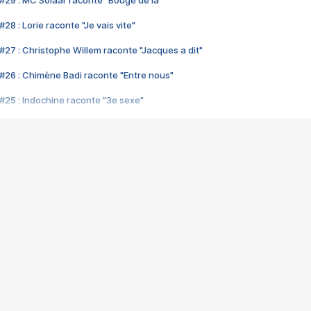
#29 : MC Solaar raconte "Bouge de là"
28 : Lorie raconte "Je vais vite"
#27 : Christophe Willem raconte "Jacques a dit"
#26 : Chimène Badi raconte "Entre nous"
#25 : Indochine raconte "3e sexe"
#24 : Zaho raconte "C'est chelou"
#23 : Patrick Bruel raconte "Au café des délices"
#22 : Kyo raconte "Le chemin"
#21 : Nolwenn Leroy raconte "Cassé"
#20 : Patrick Hernandez raconte "Born to be alive"
#19 : Lorie raconte "Près de moi"
#18 : Michael Jones raconte "A nos actes manqués" (avec Jean-Jacque
#17 : Khaled raconte "Aïcha"