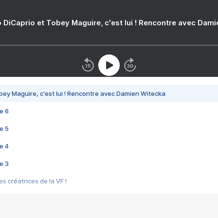
 DiCaprio et Tobey Maguire, c'est lui ! Rencontre avec Dam
bey Maguire, c'est lui ! Rencontre avec Damien Witecka
e 6
e 5
e 4
e 3
s créatrices de la VF !
e 2
e 1