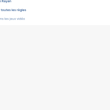
im Rayan
 toutes les règles
s les jeux vidéo
us choquant de Rockstar ? - Le scandale BULLY
e plus moche de Steam
du RÊVE tourne au CAUCHEMAR
pendant 8 heures
it… à tort
umiliés par un jeu vidéo
ire - Final Fantasy 8
ti un empire - Age of Empires
story DOFUS
tard, il crée l'un des pires jeux de tous les temps, MindsEye.