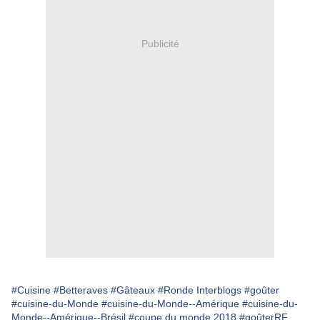
Publicité
#Cuisine
#Betteraves
#Gâteaux
#Ronde Interblogs
#goûter
#cuisine-du-Monde
#cuisine-du-Monde--Amérique
#cuisine-du-
Monde--Amérique--Brésil
#coupe du monde 2018
#goûterRF