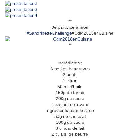
**
Je participe à mon
#
SandrinetteChallenge
#CdM2018enCuisine
**
ingrédients :
3 petites betteraves
2 oeufs
1 citron
50 ml d'huile
150g de farine
200g de sucre
1 sachet de levure
ingrédients pour le sirop
50g de chocolat
100g de sucre
3 c. à s. de lait
2 c. à s. de beurre