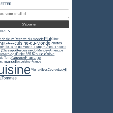
ETTER
ORIES
Plat
Recette du monde
 de fleurs
Citron
cuisine-du-Monde
ns
Photos
Entrée
éritif
cuisine-du-Monde--Europe
Gâteaux rigolos
t
Olives
goûter
cuisine-du-Monde--Amérique
huile d'olive
Projet 365-52
Interblogs
Fromage
Gâteaux
e Terre
tés manuelles
cuisine-France
uisine
Ail
Mignardises
Courgettes
Tomates
t