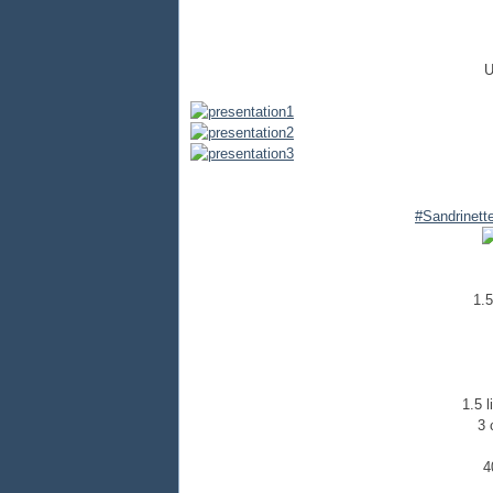
U
#
Sandrinett
1.5
1.5 l
3 
4