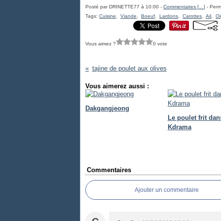
Posté par DRINETTE77 à 10:00 -
Commentaires [
…
]
- Perm
Tags:
Cuisine
,
Viande
,
Boeuf
,
Lardons
,
Carottes
,
Ail
,
O
Vous aimez ?
0 vote
tajine de poulet aux olives
Vous aimerez aussi :
Dakgangjeong
Le poulet frit dan
Kdrama
Commentaires
Ajouter un commentaire