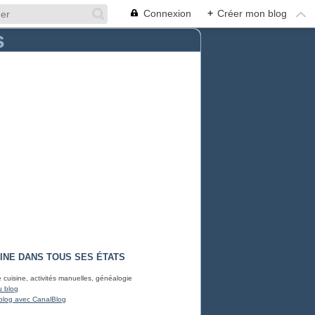
Connexion
+
Créer mon blog
INE DANS TOUS SES ÉTATS
e cuisine, activités manuelles, généalogie
u blog
blog avec CanalBlog