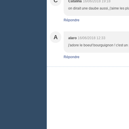
C
Catalina
16/06/2018 19:18
on dirait une daube aussi, j'aime les pl
Répondre
A
alaro
16/06/2018 12:33
j'adore le boeuf bourguignon ! c'est un 
Répondre