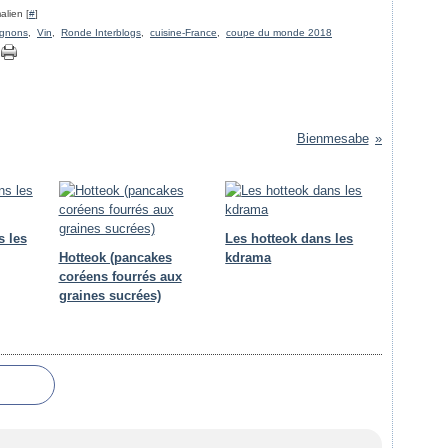
alien [
#
]
ignons
,
Vin
,
Ronde Interblogs
,
cuisine-France
,
coupe du monde 2018
Bienmesabe
s les
Les hotteok dans les
Hotteok (pancakes
kdrama
coréens fourrés aux
graines sucrées)