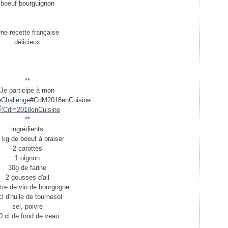
boeuf bourguignon
ne recette française
délicieux
**
Je participe à mon
eChallenge
#CdM2018enCuisine
**
ingrédients
 kg de boeuf à braiser
2 carottes
1 oignon
30g de farine
2 gousses d'ail
itre de vin de bourgogne
cl d'huile de tournesol
sel, poivre
0 cl de fond de veau