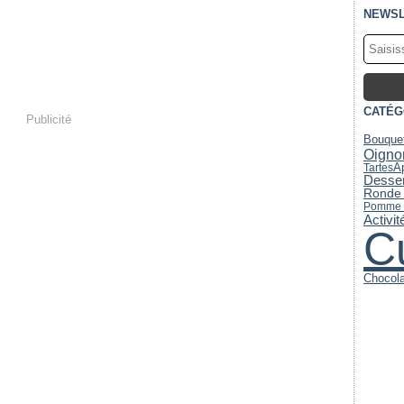
NEWSL
CATÉG
Publicité
Bouquet
Oigno
Ap
Tartes
Desser
Ronde 
Pomme d
Activi
C
Chocola