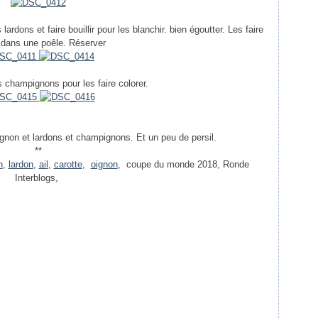
ardons et faire bouillir pour les blanchir. bien égoutter. Les faire
 dans une poêle. Réserver
s champignons pour les faire colorer.
ignon et lardons et champignons. Et un peu de persil.
**
n
,
lardon
,
ail
,
carotte
,
oignon
, coupe du monde 2018, Ronde
Interblogs,