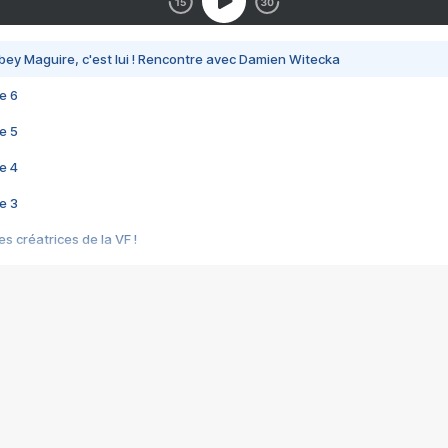
bey Maguire, c'est lui ! Rencontre avec Damien Witecka
e 6
e 5
e 4
e 3
s créatrices de la VF !
e 2
e 1
e Mektoub My Love arrive enfin ! Rencontre avec Shaïn Boumedine et Sal
i : après Toni en famille
elle réalise le bouleversant Dites lui que je l'aime