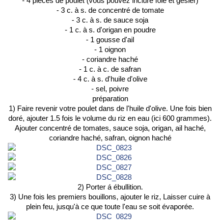
- 4 piéces de poulet (vous pouvez inclure foie et gésier)
- 3 c. à s. de concentré de tomate
- 3 c. à s. de sauce soja
- 1 c. à s. d'origan en poudre
- 1 gousse d'ail
- 1 oignon
- coriandre haché
- 1 c. à c. de safran
- 4 c. à s. d'huile d'olive
- sel, poivre
préparation
1) Faire revenir votre poulet dans de l'huile d'olive. Une fois bien
doré, ajouter 1.5 fois le volume du riz en eau (ici 600 grammes).
Ajouter concentré de tomates, sauce soja, origan, ail haché,
coriandre haché, safran, oignon haché
2) Porter á ébullition.
3) Une fois les premiers bouillons, ajouter le riz, Laisser cuire à
plein feu, jusqu'à ce que toute l'eau se soit évaporée.