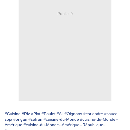
Publicité
#Cuisine
#Riz
#Plat
#Poulet
#Ail
#Oignons
#coriandre
#sauce
soja
#origan
#safran
#cuisine-du-Monde
#cuisine-du-Monde--
Amérique
#cuisine-du-Monde--Amérique--République-