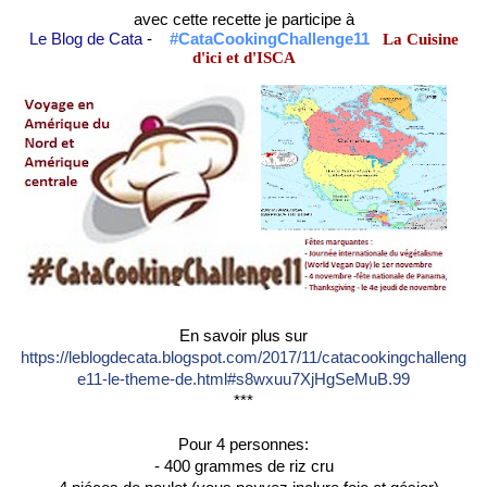
avec cette recette je participe à
Le Blog de Cata
-
#CataCookingChallenge11
La Cuisine
d'ici et d'ISCA
En savoir plus sur
https://leblogdecata.blogspot.com/2017/11/catacookingchalleng
e11-le-theme-de.html#s8wxuu7XjHgSeMuB.99
***
Pour 4 personnes:
- 400 grammes de riz cru