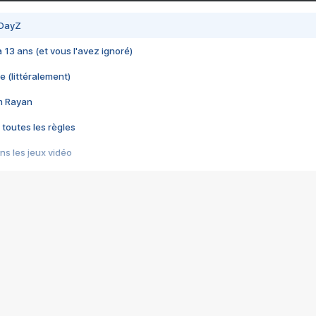
 DayZ
 a 13 ans (et vous l'avez ignoré)
e (littéralement)
im Rayan
 toutes les règles
s les jeux vidéo
us choquant de Rockstar ? - Le scandale BULLY
e plus moche de Steam
du RÊVE tourne au CAUCHEMAR
pendant 8 heures
it… à tort
umiliés par un jeu vidéo