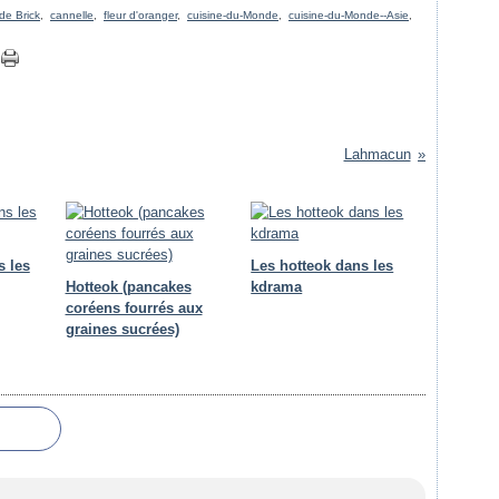
 de Brick
,
cannelle
,
fleur d'oranger
,
cuisine-du-Monde
,
cuisine-du-Monde--Asie
,
Lahmacun
s les
Les hotteok dans les
Hotteok (pancakes
kdrama
coréens fourrés aux
graines sucrées)