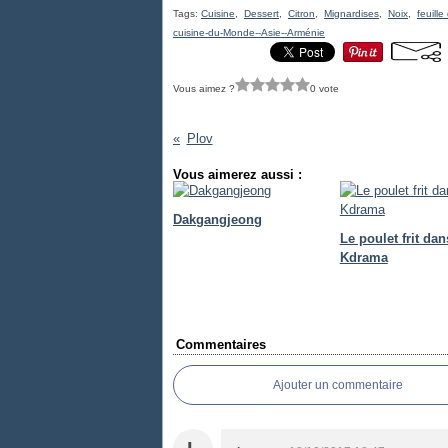
Tags:
Cuisine
,
Dessert
,
Citron
,
Mignardises
,
Noix
,
feuille
cuisine-du-Monde--Asie--Arménie
Vous aimez ?
0 vote
Plov
Vous aimerez aussi :
Dakgangjeong
Le poulet frit dan
Kdrama
Commentaires
Ajouter un commentaire