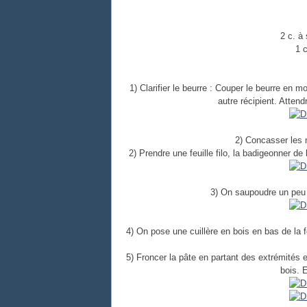
2 c. à 
1 c
1) Clarifier le beurre : Couper le beurre en 
autre récipient. Atten
2) Concasser les n
2) Prendre une feuille filo, la badigeonner de
3) On saupoudre un peu d
4) On pose une cuillère en bois en bas de la feui
5) Froncer la pâte en partant des extrémités et
bois. 