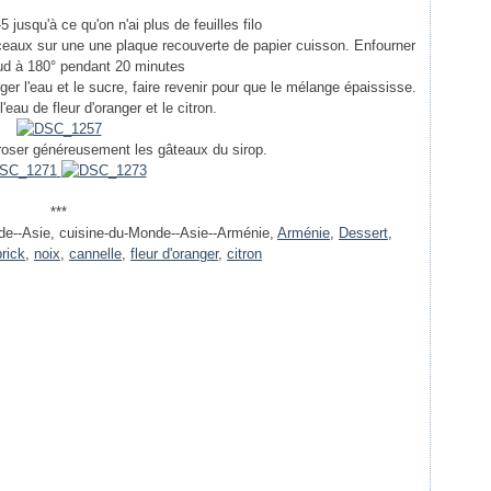
-5 jusqu'à ce qu'on n'ai plus de feuilles filo
rceaux sur une une plaque recouverte de papier cuisson. Enfourner
ud à 180° pendant 20 minutes
er l'eau et le sucre, faire revenir pour que le mélange épaississe.
'eau de fleur d'oranger et le citron.
arroser généreusement les gâteaux du sirop.
***
de--Asie, cuisine-du-Monde--Asie--Arménie,
Arménie
,
Dessert
,
brick
,
noix
,
cannelle
,
fleur d'oranger
,
citron