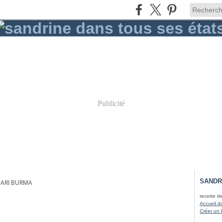
Publicité
SANDR
SARI BURMA
recette d
Accueil d
Créer un 