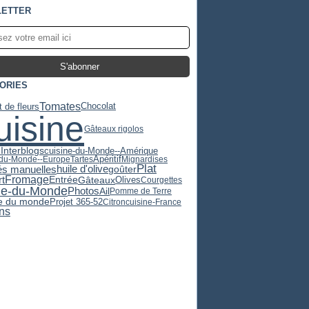
ETTER
ORIES
Tomates
Chocolat
 de fleurs
uisine
Gâteaux rigolos
Interblogs
cuisine-du-Monde--Amérique
Apéritif
-du-Monde--Europe
Tartes
Mignardises
Plat
huile d'olive
tés manuelles
goûter
t
Fromage
Gâteaux
Olives
Entrée
Courgettes
ne-du-Monde
Photos
Ail
Pomme de Terre
e du monde
Projet 365-52
Citron
cuisine-France
ns