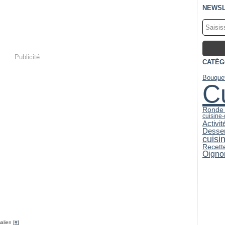
NEWSL
Publicité
CATÉG
Bouquet
C
Ronde 
cuisine
Activi
Desser
cuisi
Recett
Oigno
alien [
#
]