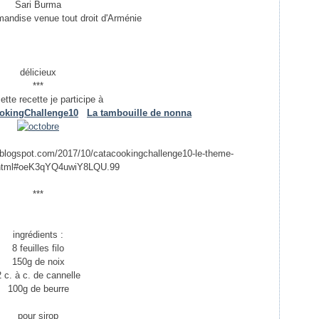
Sari Burma
mandise venue tout droit d'Arménie
délicieux
***
ette recette je participe à
okingChallenge10
La tambouille de nonna
a.blogspot.com/2017/10/catacookingchallenge10-le-theme-
.html#oeK3qYQ4uwiY8LQU.99
***
ingrédients :
8 feuilles filo
150g de noix
2 c. à c. de cannelle
100g de beurre
pour sirop