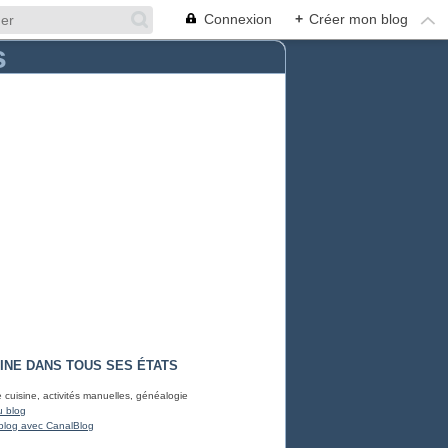
Connexion
+
Créer mon blog
INE DANS TOUS SES ÉTATS
e cuisine, activités manuelles, généalogie
u blog
blog avec CanalBlog