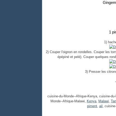
Gingem
1 p
1) hache
2) Couper l'oignon en rondelles. Couper les toma
épépiné et pelé). Couper quelques rond
3) Presser les citron
cuisine-du-Monde--Afrique-Kenya, cuisine-du-
Monde--Afrique-Malawi,
Kenya
,
Malawi
,
Tan
piment
,
ail
, cuisin