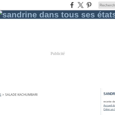
Publicité
SANDR
S
>
SALADE KACHUMBARI
recette d
Accueil d
Créer un 