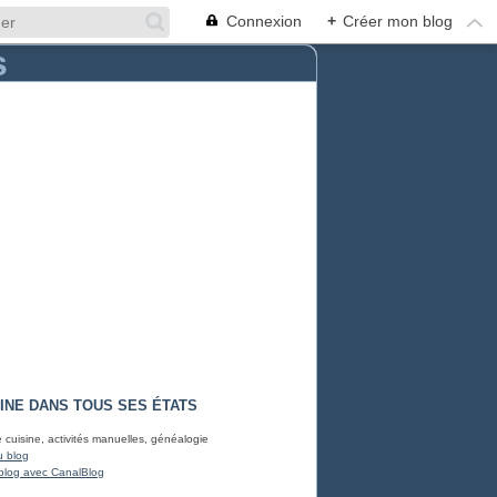
Connexion
+
Créer mon blog
INE DANS TOUS SES ÉTATS
e cuisine, activités manuelles, généalogie
u blog
blog avec CanalBlog