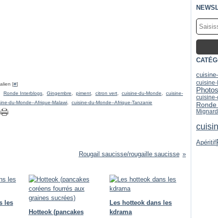
NEWSL
CATÉG
cuisine
cuisine
lien [
#
]
Photo
,
Ronde Interblogs
,
Gingembre
,
piment
,
citron vert
,
cuisine-du-Monde
,
cuisine-
cuisine
sine-du-Monde--Afrique-Malawi
,
cuisine-du-Monde--Afrique-Tanzanie
Ronde 
Mignard
cuisi
Apéritif
Rougail saucisse/rougaille saucisse
s les
Les hotteok dans les
Hotteok (pancakes
kdrama