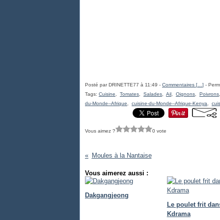
Posté par DRINETTE77 à 11:49 -
Commentaires [
…
]
- Perma
Tags:
Cuisine
,
Tomates
,
Salades
,
Ail
,
Oignons
,
Poivrons
du-Monde--Afrique
,
cuisine-du-Monde--Afrique-Kenya
,
cui
Vous aimez ?
0 vote
Moules à la Nantaise
Vous aimerez aussi :
Dakgangjeong
Le poulet frit dan
Kdrama