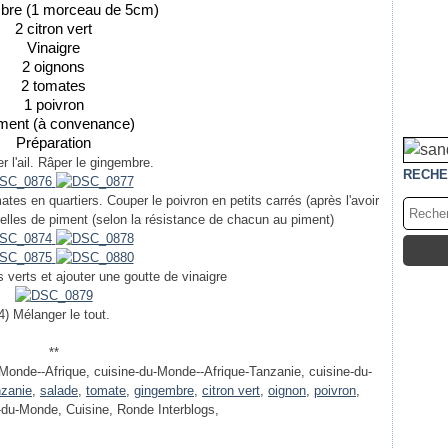
bre (1 morceau de 5cm)
2 citron vert
Vinaigre
2 oignons
2 tomates
1 poivron
iment (à convenance)
Préparation
r l'ail. Râper le gingembre.
RECHE
tes en quartiers. Couper le poivron en petits carrés (après l'avoir
elles de piment (selon la résistance de chacun au piment)
s verts et ajouter une goutte de vinaigre
4) Mélanger le tout.
**
Monde--Afrique, cuisine-du-Monde--Afrique-Tanzanie, cuisine-du-
zanie
,
salade
,
tomate
,
gingembre
,
citron vert
,
oignon
,
poivron
,
e-du-Monde, Cuisine, Ronde Interblogs,