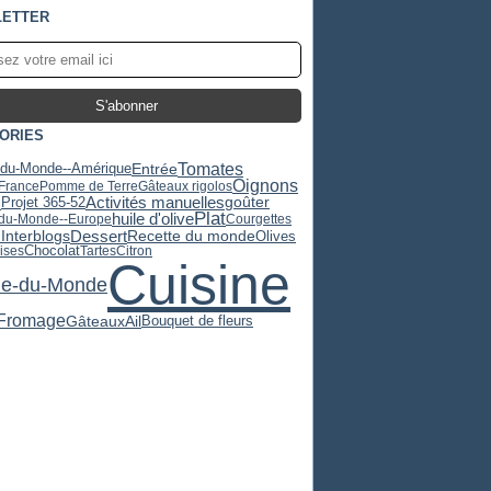
ETTER
ORIES
Tomates
Entrée
-du-Monde--Amérique
Oignons
-France
Pomme de Terre
Gâteaux rigolos
Activités manuelles
s
Projet 365-52
goûter
Plat
huile d'olive
-du-Monde--Europe
Courgettes
Dessert
Recette du monde
Olives
Interblogs
Chocolat
ises
Tartes
Citron
Cuisine
ne-du-Monde
Fromage
Gâteaux
Ail
Bouquet de fleurs