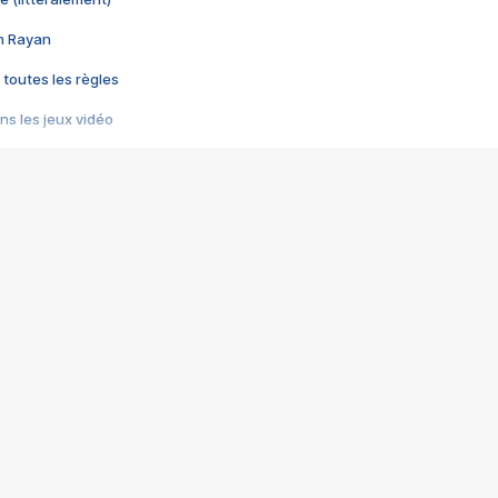
im Rayan
 toutes les règles
s les jeux vidéo
us choquant de Rockstar ? - Le scandale BULLY
e plus moche de Steam
du RÊVE tourne au CAUCHEMAR
pendant 8 heures
it… à tort
umiliés par un jeu vidéo
ire - Final Fantasy 8
ti un empire - Age of Empires
story DOFUS