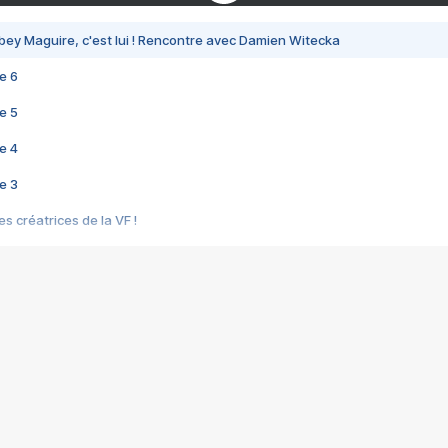
bey Maguire, c'est lui ! Rencontre avec Damien Witecka
e 6
e 5
e 4
e 3
s créatrices de la VF !
e 2
e 1
e Mektoub My Love arrive enfin ! Rencontre avec Shaïn Boumedine et Sal
i : après Toni en famille
elle réalise le bouleversant Dites lui que je l'aime
ais ! Rencontre autour de Vie privée de Rebecca Zlotowski