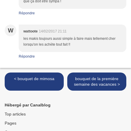
que ça doit être sympa !
Répondre
W
wattoote
14/02/2017 21:11
les makis toujours aussi simple à faire mais tellement cher
lorsqu'on les achète tout fait !!
Répondre
< bouquet de mimosa
bouquet de la première
semaine des vacances >
Hébergé par Canalblog
Top articles
Pages