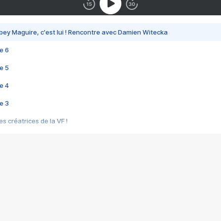
bey Maguire, c'est lui ! Rencontre avec Damien Witecka
e 6
e 5
e 4
e 3
s créatrices de la VF !
e 2
e 1
e Mektoub My Love arrive enfin ! Rencontre avec Shaïn Boumedine et Sal
i : après Toni en famille
elle réalise le bouleversant Dites lui que je l'aime