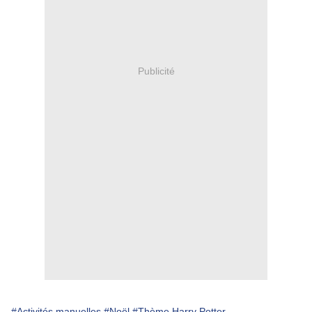
Publicité
#Activités manuelles
#Noël
#Thème Harry Potter