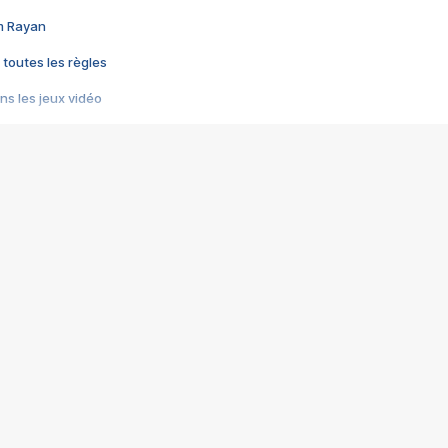
im Rayan
 toutes les règles
s les jeux vidéo
us choquant de Rockstar ? - Le scandale BULLY
e plus moche de Steam
du RÊVE tourne au CAUCHEMAR
pendant 8 heures
it… à tort
umiliés par un jeu vidéo
ire - Final Fantasy 8
ti un empire - Age of Empires
story DOFUS