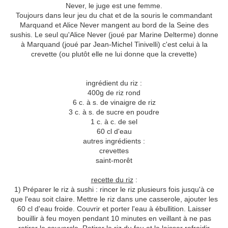
Never, le juge est une femme.
Toujours dans leur jeu du chat et de la souris le commandant
Marquand et Alice Never mangent au bord de la Seine des
sushis. Le seul qu'Alice Never (joué par Marine Delterme) donne
à Marquand (joué par Jean-Michel Tinivelli) c'est celui à la
crevette (ou plutôt elle ne lui donne que la crevette)
ingrédient du riz :
400g de riz rond
6 c. à s. de vinaigre de riz
3 c. à s. de sucre en poudre
1 c. à c. de sel
60 cl d'eau
autres ingrédients :
crevettes
saint-morêt
recette du riz
:
1) Préparer le riz à sushi : rincer le riz plusieurs fois jusqu'à ce
que l'eau soit claire. Mettre le riz dans une casserole, ajouter les
60 cl d'eau froide. Couvrir et porter l'eau à ébullition. Laisser
bouillir à feu moyen pendant 10 minutes en veillant à ne pas