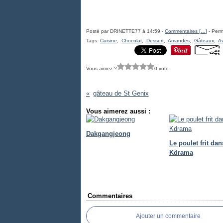
Posté par DRINETTE77 à 14:59 -
Commentaires [
…
]
- Perm
Tags:
Cuisine
,
Chocolat
,
Dessert
,
Amandes
,
Gâteaux
,
A
Vous aimez ?
0 vote
gâteau de St Genix
Vous aimerez aussi :
Dakgangjeong
Le poulet frit dan
Kdrama
Commentaires
Ajouter un commentaire