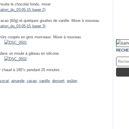
nsuite le chocolat fondu. mixer
 cacao (60g) et quelques gouttes de vanille. Mixer à nouveau
 mûrs coupés en gros morceaux. Mixer à nouveau
RECHE
 dans un moule à gâteau en silicone.
ur chaud à 180°c pendant 25 minutes.
vocat
,
amande
,
cacao
,
vanille
,
dessert
,
goûter
,