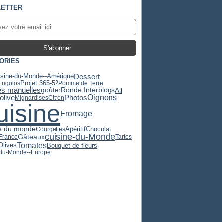
ETTER
ORIES
Dessert
isine-du-Monde--Amérique
Projet 365-52
 rigolos
Pomme de Terre
tés manuelles
Ail
goûter
Ronde Interblogs
'olive
Oignons
Photos
Mignardises
Citron
uisine
Fromage
e du monde
Apéritif
Chocolat
Courgettes
cuisine-du-Monde
Gâteaux
-France
Tartes
Tomates
Olives
Bouquet de fleurs
-du-Monde--Europe