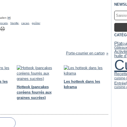
NEWSL
alien [
#
]
vocats
,
Vanille
,
cacao
,
goûter
CATÉG
Plat
cu
Gâteaux
Activi
Porte-courrier en carton
huile d
C
Recett
cuisine
s les
Les hotteok dans les
Entrée
Hotteok (pancakes
kdrama
cuisine
coréens fourrés aux
graines sucrées)