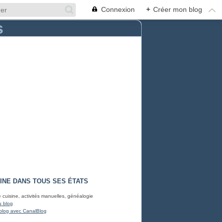
Connexion
+
Créer mon blog
INE DANS TOUS SES ÉTATS
e cuisine, activités manuelles, généalogie
u blog
blog avec CanalBlog