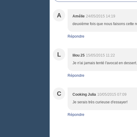
A
Amélie
24/05/2015 14:19
deuxième fois que nous faisons cette r
Répondre
L
lilou 25
15/05/2015 11:22
Je n'ai jamais tenté l'avocat en dessert.
Répondre
C
Cooking Julia
10/05/2015 07:09
Je serais très curieuse d'essayer!
Répondre