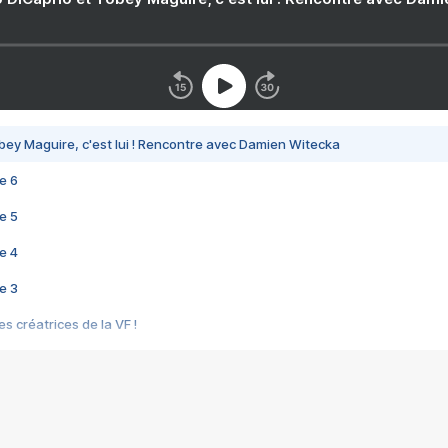
bey Maguire, c'est lui ! Rencontre avec Damien Witecka
e 6
e 5
e 4
e 3
s créatrices de la VF !
e 2
e 1
e Mektoub My Love arrive enfin ! Rencontre avec Shaïn Boumedine et Sal